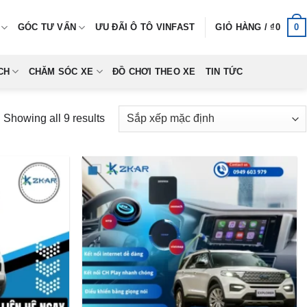
0
GÓC TƯ VẤN
ƯU ĐÃI Ô TÔ VINFAST
GIỎ HÀNG /
₫
0
CH
CHĂM SÓC XE
ĐỒ CHƠI THEO XE
TIN TỨC
Showing all 9 results