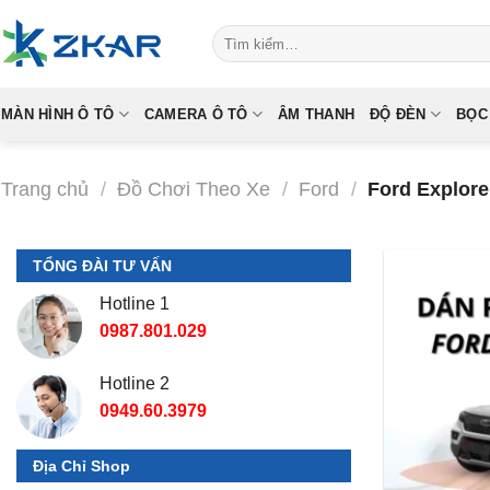
Skip
Tìm
to
kiếm:
content
MÀN HÌNH Ô TÔ
CAMERA Ô TÔ
ÂM THANH
ĐỘ ĐÈN
BỌC
Trang chủ
/
Đồ Chơi Theo Xe
/
Ford
/
Ford Explore
TỔNG ĐÀI TƯ VẤN
Hotline 1
0987.801.029
Hotline 2
0949.60.3979
Địa Chỉ Shop