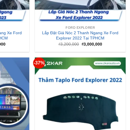
FORD EXPLORER
ang Xe Ford
Lắp Đặt Giá Nóc 2 Thanh Ngang Xe Ford
PHCM
Explorer 2022 Tại TPHCM
Giá
Giá
Giá
000
₫
3,200,000
₫
3,000,000
hiện
gốc
hiện
tại
là:
tại
000.
là:
₫3,200,000.
là:
₫3,000,000.
₫3,000,000.
-37%