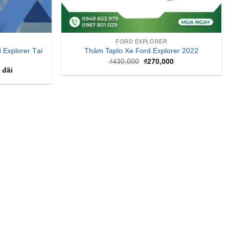
FORD EXPLORER
 Explorer Tại
Thảm Taplo Xe Ford Explorer 2022
Giá
Giá
₫
430,000
₫
270,000
gốc
hiện
 đãi
là:
tại
₫430,000.
là:
₫270,000.