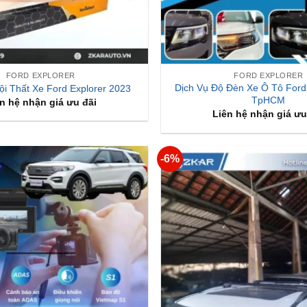
FORD EXPLORER
FORD EXPLORER
Dịch Vụ Độ Đèn Xe Ô Tô Ford 
i Thất Xe Ford Explorer 2023
TpHCM
n hệ nhận giá ưu đãi
Liên hệ nhận giá ưu
-6%