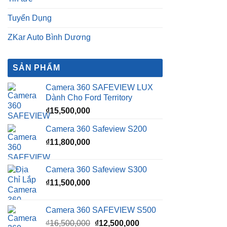
Tuyển Dụng
ZKar Auto Bình Dương
SẢN PHẨM
Camera 360 SAFEVIEW LUX
Dành Cho Ford Territory
₫
15,500,000
Camera 360 Safeview S200
₫
11,800,000
Camera 360 Safeview S300
₫
11,500,000
Camera 360 SAFEVIEW S500
Giá
Giá
₫
16,500,000
₫
12,500,000