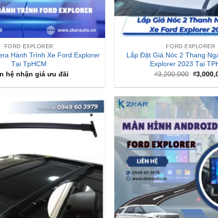
FORD EXPLORER
FORD EXPLORER
ra Hành Trình Xe Ford Explorer
Lắp Đặt Giá Nóc 2 Thang Ng
Tại TpHCM
Explorer 2023 Tại T
Giá
n hệ nhận giá ưu đãi
₫
3,200,000
₫
3,000,
gốc
là:
₫3,200,