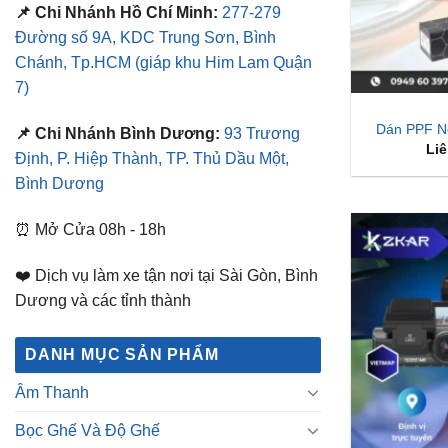
📌 Chi Nhánh Hồ Chí Minh:
277-279
Đường số 9A, KDC Trung Sơn, Bình
Chánh, Tp.HCM
(giáp khu Him Lam Quận
7)
Dán PPF Nộ
📌 Chi Nhánh Bình Dương:
93 Trương
Liê
Định, P. Hiệp Thành, TP. Thủ Dầu Một,
Bình Dương
⏰ Mở Cửa 08h - 18h
❤️ Dịch vụ làm xe tận nơi tại Sài Gòn, Bình
Dương và các tỉnh thành
DANH MỤC SẢN PHẨM
Âm Thanh
Bọc Ghế Và Độ Ghế