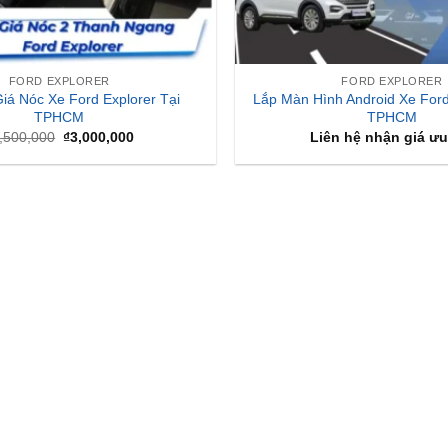
FORD EXPLORER
FORD EXPLORER
iá Nóc Xe Ford Explorer Tại
Lắp Màn Hình Android Xe Ford
TPHCM
TPHCM
Giá
Giá
,500,000
₫
3,000,000
Liên hệ nhận giá ưu
gốc
hiện
là:
tại
₫3,500,000.
là:
₫3,000,000.