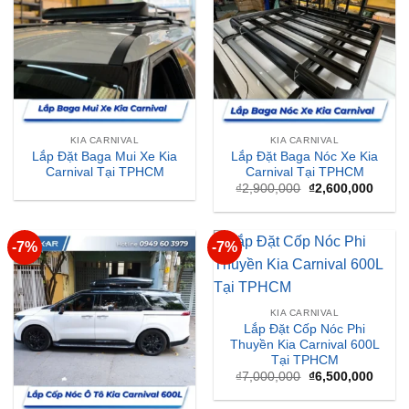
KIA CARNIVAL
KIA CARNIVAL
Lắp Đặt Baga Mui Xe Kia
Lắp Đặt Baga Nóc Xe Kia
Carnival Tại TPHCM
Carnival Tại TPHCM
Giá
Giá
₫
2,900,000
₫
2,600,000
gốc
hiện
là:
tại
₫2,900,000.
là:
₫2,60
-7%
-7%
KIA CARNIVAL
Lắp Đặt Cốp Nóc Phi
Thuyền Kia Carnival 600L
Tại TPHCM
Giá
Giá
₫
7,000,000
₫
6,500,000
gốc
hiện
là:
tại