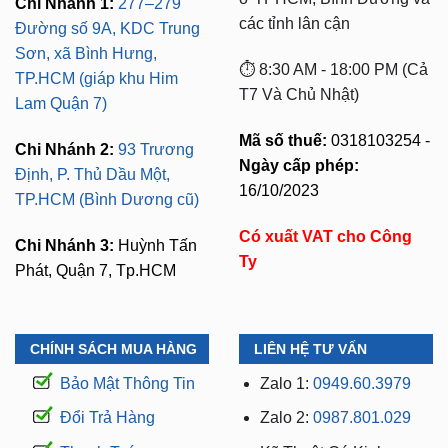
Chi Nhánh 1:
277–279
các tỉnh lân cận
Đường số 9A, KDC Trung
Sơn, xã Bình Hưng,
⏱️ 8:30 AM - 18:00 PM (Cả
TP.HCM (giáp khu Him
T7 Và Chủ Nhật)
Lam Quận 7)
Mã số thuế:
0318103254 -
Chi Nhánh 2:
93 Trương
Ngày cấp phép:
Định, P. Thủ Dầu Một,
16/10/2023
TP.HCM (Bình Dương cũ)
Có xuất VAT cho Công
Chi Nhánh 3:
Huỳnh Tấn
Ty
Phát, Quận 7, Tp.HCM
CHÍNH SÁCH MUA HÀNG
LIÊN HỆ TƯ VẤN
Bảo Mật Thông Tin
Zalo 1:
0949.60.3979
Đổi Trả Hàng
Zalo 2:
0987.801.029