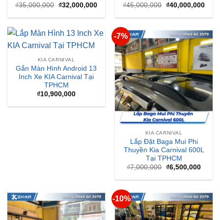
Giá
Giá
Giá
Giá
₫
35,000,000
₫
32,000,000
₫
45,000,000
₫
40,000,000
gốc
hiện
gốc
hiện
là:
tại
là:
tại
₫35,000,000.
là:
₫45,000,000.
là:
₫32,000,000.
₫40,
-7%
KIA CARNIVAL
Gắn Màn Hình Android 13
Inch Xe KIA Carnival Tại
TPHCM
₫
10,900,000
KIA CARNIVAL
Lắp Đặt Baga Mui Phi
Thuyền Kia Carnival 600L
Tại TPHCM
Giá
Giá
₫
7,000,000
₫
6,500,000
gốc
hiện
là:
tại
₫7,000,000.
là:
₫6,50
-10%