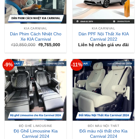
KIA CARNIVAL
KIA CARNIVAL
Dán Phim Cách Nhiệt Cho
Dán PPF Nội Thất Xe KIA
Xe KIA Carnival
Carnival 2022
Giá
Giá
₫
10,850,000
₫
9,765,000
Liên hệ nhận giá ưu đãi
gốc
hiện
là:
tại
₫10,850,000.
là:
₫9,765,000.
-9%
-11%
ĐỘ GHẾ LIMOUSINE
ĐỔI MÀU NỘI THẤT
Độ Ghế Limousine Kia
Đổi màu nội thất cho Kia
Carnival 2024
Carnival 2024