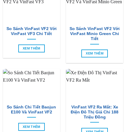
So Sánh VinFast VF2 Với
So Sánh VinFast VF2 Với
VinFast VF3 Chi Tiết
VinFast Minio Green Chi
Tiết
XEM THÊM
XEM THÊM
So Sánh Chi Tiết Baojun
VinFast VF2 Ra Mắt: Xe
E100 Và VinFast VF2
Điện Đô Thị Giá Chỉ 188
Triệu Đồng
XEM THÊM
XEM THÊM