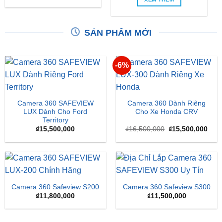
SẢN PHẨM MỚI
-6%
Camera 360 SAFEVIEW
Camera 360 Dành Riêng
LUX Dành Cho Ford
Cho Xe Honda CRV
Territory
Giá
Giá
₫
15,500,000
₫
16,500,000
₫
15,500,000
gốc
hiện
là:
tại
₫16,500,000.
là:
₫15,
Camera 360 Safeview S200
Camera 360 Safeview S300
₫
11,800,000
₫
11,500,000