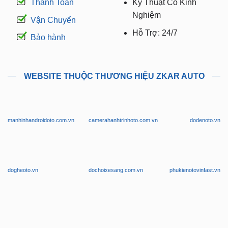
Thanh Toán
Kỹ Thuật Có Kinh
Nghiệm
Vận Chuyển
Hỗ Trợ: 24/7
Bảo hành
WEBSITE THUỘC THƯƠNG HIỆU ZKAR AUTO
manhinhandroidoto.com.vn
camerahanhtrinhoto.com.vn
dodenoto.vn
dogheoto.vn
dochoixesang.com.vn
phukienotovinfast.vn