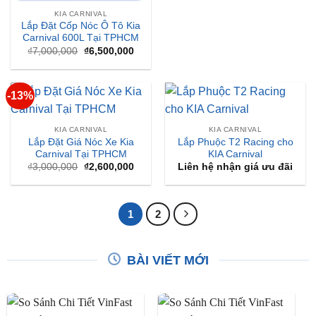
₫7,000,000.
là:
₫6,50
KIA CARNIVAL
Lắp Đặt Cốp Nóc Ô Tô Kia
Carnival 600L Tại TPHCM
Giá
Giá
₫
7,000,000
₫
6,500,000
gốc
hiện
là:
tại
₫7,000,000.
là:
₫6,500,000.
-13%
KIA CARNIVAL
KIA CARNIVAL
Lắp Đặt Giá Nóc Xe Kia
Lắp Phuộc T2 Racing cho
Carnival Tại TPHCM
KIA Carnival
Giá
Giá
₫
3,000,000
₫
2,600,000
Liên hệ nhận giá ưu đãi
gốc
hiện
là:
tại
₫3,000,000.
là:
₫2,600,000.
1
2
BÀI VIẾT MỚI