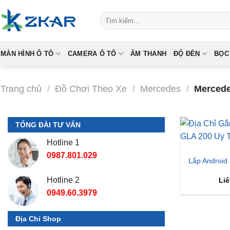
Skip
Tìm
to
kiếm:
content
MÀN HÌNH Ô TÔ
CAMERA Ô TÔ
ÂM THANH
ĐỘ ĐÈN
BỌC
Trang chủ
/
Đồ Chơi Theo Xe
/
Mercedes
/
Mercede
TỔNG ĐÀI TƯ VẤN
Hotline 1
0987.801.029
Lắp Android
Hotline 2
Liê
0949.60.3979
Địa Chỉ Shop