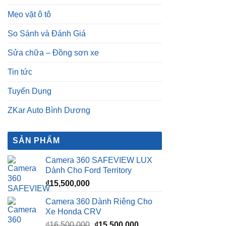
Mẹo vặt ô tô
So Sánh và Đánh Giá
Sửa chữa – Đồng sơn xe
Tin tức
Tuyển Dụng
ZKar Auto Bình Dương
SẢN PHẨM
Camera 360 SAFEVIEW LUX
Dành Cho Ford Territory
₫
15,500,000
Camera 360 Dành Riêng Cho
Xe Honda CRV
Giá
Giá
₫
16,500,000
₫
15,500,000