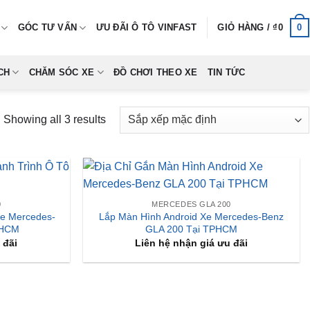
0
GÓC TƯ VẤN
ƯU ĐÃI Ô TÔ VINFAST
GIỎ HÀNG /
₫
0
CH
CHĂM SÓC XE
ĐỒ CHƠI THEO XE
TIN TỨC
Showing all 3 results
0
MERCEDES GLA 200
Xe Mercedes-
Lắp Màn Hình Android Xe Mercedes-Benz
pHCM
GLA 200 Tại TPHCM
 đãi
Liên hệ nhận giá ưu đãi