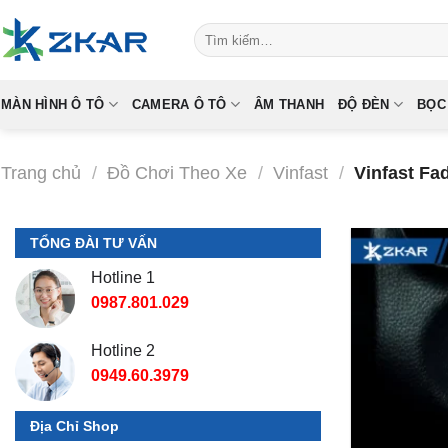
Skip
Tìm
to
kiếm:
content
MÀN HÌNH Ô TÔ
CAMERA Ô TÔ
ÂM THANH
ĐỘ ĐÈN
BỌC
Trang chủ
/
Đồ Chơi Theo Xe
/
Vinfast
/
Vinfast Fad
TỔNG ĐÀI TƯ VẤN
Hotline 1
0987.801.029
Hotline 2
0949.60.3979
Địa Chỉ Shop