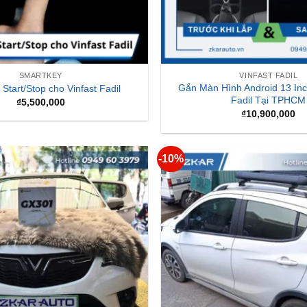
SMARTKEY
VINFAST FADIL
Gắn Màn Hình Android 13 Inc
nổ Start/Stop cho Vinfast Fadil
Fadil Tại TPHCM
₫
5,500,000
₫
10,900,000
-10%