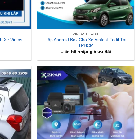
VINFAST FADIL
h Xe Vinfast
Lắp Android Box Cho Xe Vinfast Fadil Tại
TPHCM
Liên hệ nhận giá ưu đãi