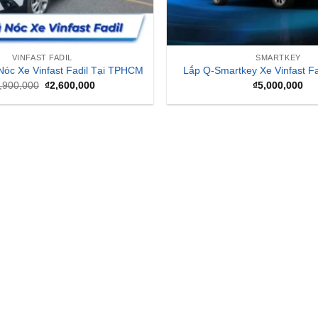
VINFAST FADIL
SMARTKEY
Nóc Xe Vinfast Fadil Tại TPHCM
Lắp Q-Smartkey Xe Vinfast Fa
Giá
Giá
,900,000
₫
2,600,000
₫
5,000,000
gốc
hiện
là:
tại
₫2,900,000.
là:
₫2,600,000.