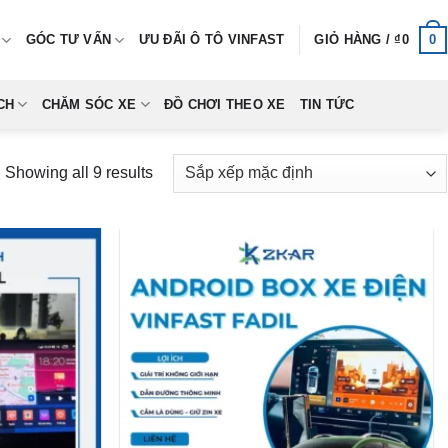
0
GÓC TƯ VẤN
ƯU ĐÃI Ô TÔ VINFAST
GIỎ HÀNG /
₫
0
CH
CHĂM SÓC XE
ĐỒ CHƠI THEO XE
TIN TỨC
Showing all 9 results