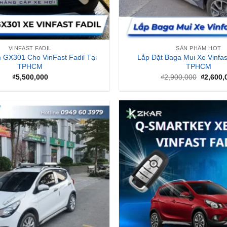
VINFAST FADIL
SẢN PHẨM HOT
 GX301 Cho VinFast Fadil Tại
Lắp Đặt Baga Mui Xe Vinfast
TPHCM
TPHCM
Giá
₫
5,500,000
₫
2,900,000
₫
2,600,
gốc
là:
₫2,900,