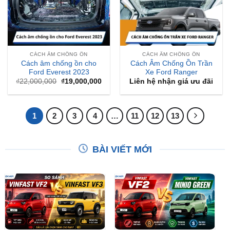
CÁCH ÂM CHỐNG ỒN
CÁCH ÂM CHỐNG ỒN
Cách âm chống ồn cho
Cách Âm Chống Ồn Trần
Ford Everest 2023
Xe Ford Ranger
Giá
Giá
₫
22,000,000
₫
19,000,000
Liên hệ nhận giá ưu đãi
gốc
hiện
là:
tại
₫22,000,000.
là:
₫19,000,000.
1
2
3
4
…
11
12
13
BÀI VIẾT MỚI