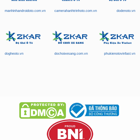
manhinhandroidoto.com.vn
camerahanhtrinhoto.com.vn
dodenoto.vn
dogheoto.vn
dochoixesang.com.vn
phukienotovinfast.vn