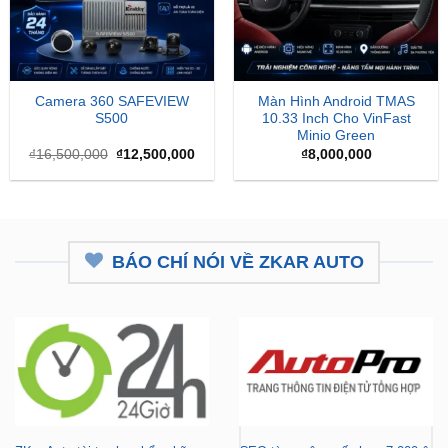
Camera 360 SAFEVIEW
Màn Hình Android TMAS
S500
10.33 Inch Cho VinFast
Minio Green
Giá
Giá
₫
16,500,000
₫
12,500,000
₫
8,000,000
gốc
hiện
là:
tại
₫16,500,000.
là:
₫12,500,000.
BÁO CHÍ NÓI VỀ ZKAR AUTO