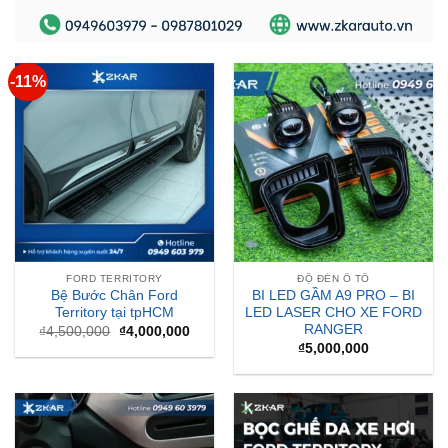
-11%
FORD TERRITORY
ĐỘ ĐÈN Ô TÔ
Bệ Bước Chân Ford
BI LED GẦM A9 PRO – BI
Territory tại tpHCM
LED LASER CHO XE FORD
RANGER
Giá
Giá
₫
4,500,000
₫
4,000,000
gốc
hiện
₫
5,000,000
là:
tại
₫4,500,000.
là:
₫4,000,000.