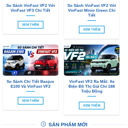
So Sánh VinFast VF2 Với
So Sánh VinFast VF2 Với
VinFast VF3 Chi Tiết
VinFast Minio Green Chi
Tiết
XEM THÊM
XEM THÊM
So Sánh Chi Tiết Baojun
VinFast VF2 Ra Mắt: Xe
E100 Và VinFast VF2
Điện Đô Thị Giá Chỉ 188
Triệu Đồng
XEM THÊM
XEM THÊM
SẢN PHẨM MỚI