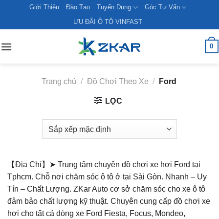
Skip
Giới Thiệu
Đào Tạo
Tuyển Dụng
Góc Tư Vấn
to
ƯU ĐÃI Ô TÔ VINFAST
content
0
Trang chủ
/
Đồ Chơi Theo Xe
/
Ford
LỌC
【Địa Chỉ】➤ Trung tâm chuyên đồ chơi xe hơi Ford tại
Tphcm. Chỗ nơi chăm sóc ô tô ở tại Sài Gòn. Nhanh – Uy
Tín – Chất Lượng. ZKar Auto cơ sở chăm sóc cho xe ô tô
đảm bảo chất lượng kỹ thuật. Chuyên cung cấp đồ chơi xe
hơi cho tất cả dòng xe Ford Fiesta, Focus, Mondeo,