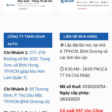
CÔNG TY TNHH ZKAR
LIÊN HỆ MUA HÀNG
AUTO
🛠️
Lắp đặt tận nơi, tại nhà
ở TPHCM, Bình Dương và
Chi Nhánh 1:
277–279
các tỉnh lân cận
Đường số 9A, KDC Trung
Sơn, xã Bình Hưng,
⏱️ 8:30 AM - 18:00 PM (Cả
TP.HCM (giáp khu Him
T7 Và Chủ Nhật)
Lam Quận 7)
Mã số thuế:
0318103254 -
Chi Nhánh 2:
93 Trương
Ngày cấp phép:
Định, P. Thủ Dầu Một,
16/10/2023
TP.HCM (Bình Dương cũ)
Có xuất VAT cho Công