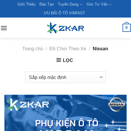
Skip
Giới Thiệu
Đào Tạo
Tuyển Dụng
Góc Tư Vấn
to
ƯU ĐÃI Ô TÔ VINFAST
content
0
Trang chủ
/
Đồ Chơi Theo Xe
/
Nissan
LỌC