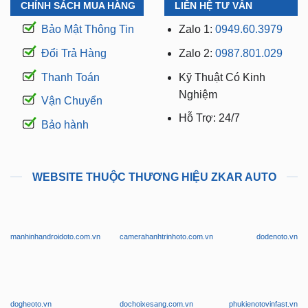
CHÍNH SÁCH MUA HÀNG
LIÊN HỆ TƯ VẤN
Bảo Mật Thông Tin
Zalo 1:
0949.60.3979
Đổi Trả Hàng
Zalo 2:
0987.801.029
Thanh Toán
Kỹ Thuật Có Kinh
Nghiệm
Vận Chuyển
Hỗ Trợ: 24/7
Bảo hành
WEBSITE THUỘC THƯƠNG HIỆU ZKAR AUTO
manhinhandroidoto.com.vn
camerahanhtrinhoto.com.vn
dodenoto.vn
dogheoto.vn
dochoixesang.com.vn
phukienotovinfast.vn