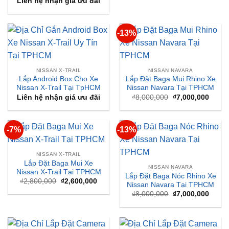
Liên hệ nhận giá ưu đãi
-13%
NISSAN X-TRAIL
NISSAN NAVARA
Lắp Android Box Cho Xe
Lắp Đặt Baga Mui Rhino Xe
Nissan X-Trail Tại TpHCM
Nissan Navara Tại TPHCM
Giá
Giá
Liên hệ nhận giá ưu đãi
₫
8,000,000
₫
7,000,000
gốc
hiện
là:
tại
₫8,000,000.
là:
₫7,00
-7%
-13%
NISSAN X-TRAIL
Lắp Đặt Baga Mui Xe
NISSAN NAVARA
Nissan X-Trail Tại TPHCM
Lắp Đặt Baga Nóc Rhino Xe
Giá
Giá
₫
2,800,000
₫
2,600,000
Nissan Navara Tại TPHCM
gốc
hiện
Giá
Giá
là:
tại
₫
8,000,000
₫
7,000,000
gốc
hiện
₫2,800,000.
là:
là:
tại
₫2,600,000.
₫8,000,000.
là:
₫7,00