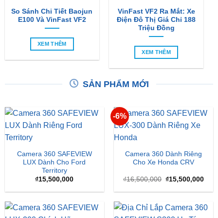
So Sánh Chi Tiết Baojun
VinFast VF2 Ra Mắt: Xe
E100 Và VinFast VF2
Điện Đô Thị Giá Chỉ 188
Triệu Đồng
XEM THÊM
XEM THÊM
SẢN PHẨM MỚI
-6%
Camera 360 SAFEVIEW
Camera 360 Dành Riêng
LUX Dành Cho Ford
Cho Xe Honda CRV
Territory
Giá
Giá
₫
15,500,000
₫
16,500,000
₫
15,500,000
gốc
hiện
là:
tại
₫16,500,000.
là:
₫15,