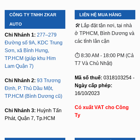
CÔNG TY TNHH ZKAR
LIÊN HỆ MUA HÀNG
AUTO
🛠️
Lắp đặt tận nơi, tại nhà
ở TPHCM, Bình Dương và
Chi Nhánh 1:
277–279
các tỉnh lân cận
Đường số 9A, KDC Trung
Sơn, xã Bình Hưng,
⏱️ 8:30 AM - 18:00 PM (Cả
TP.HCM (giáp khu Him
T7 Và Chủ Nhật)
Lam Quận 7)
Mã số thuế:
0318103254 -
Chi Nhánh 2:
93 Trương
Ngày cấp phép:
Định, P. Thủ Dầu Một,
16/10/2023
TP.HCM (Bình Dương cũ)
Có xuất VAT cho Công
Chi Nhánh 3:
Huỳnh Tấn
Ty
Phát, Quận 7, Tp.HCM