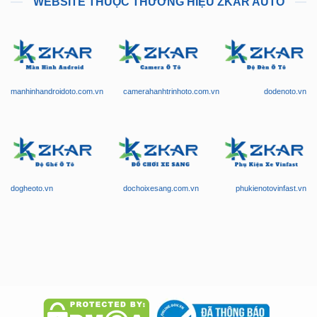
WEBSITE THUỘC THƯƠNG HIỆU ZKAR AUTO
manhinhandroidoto.com.vn
camerahanhtrinhoto.com.vn
dodenoto.vn
dogheoto.vn
dochoixesang.com.vn
phukienotovinfast.vn