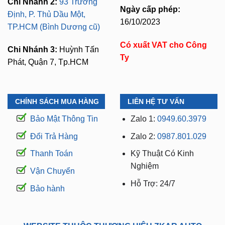
Chi Nhánh 2:
93 Trương
Ngày cấp phép:
Định, P. Thủ Dầu Một,
16/10/2023
TP.HCM (Bình Dương cũ)
Có xuất VAT cho Công
Chi Nhánh 3:
Huỳnh Tấn
Ty
Phát, Quận 7, Tp.HCM
CHÍNH SÁCH MUA HÀNG
LIÊN HỆ TƯ VẤN
Bảo Mật Thông Tin
Zalo 1:
0949.60.3979
Đổi Trả Hàng
Zalo 2:
0987.801.029
Thanh Toán
Kỹ Thuật Có Kinh
Nghiệm
Vận Chuyển
Hỗ Trợ: 24/7
Bảo hành