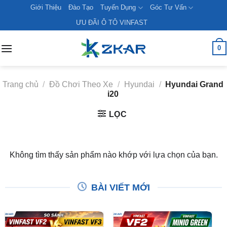
Skip
Giới Thiệu
Đào Tạo
Tuyển Dụng
Góc Tư Vấn
to
ƯU ĐÃI Ô TÔ VINFAST
content
0
Trang chủ
/
Đồ Chơi Theo Xe
/
Hyundai
/
Hyundai Grand
i20
LỌC
Không tìm thấy sản phẩm nào khớp với lựa chọn của bạn.
BÀI VIẾT MỚI