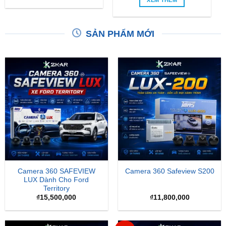
SẢN PHẨM MỚI
Camera 360 SAFEVIEW
Camera 360 Safeview S200
LUX Dành Cho Ford
Territory
₫
15,500,000
₫
11,800,000