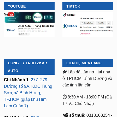
YOUTUBE
TIKTOK
CÔNG TY TNHH ZKAR
LIÊN HỆ MUA HÀNG
AUTO
🛠️
Lắp đặt tận nơi, tại nhà
ở TPHCM, Bình Dương và
Chi Nhánh 1:
277–279
các tỉnh lân cận
Đường số 9A, KDC Trung
Sơn, xã Bình Hưng,
⏱️ 8:30 AM - 18:00 PM (Cả
TP.HCM (giáp khu Him
T7 Và Chủ Nhật)
Lam Quận 7)
Mã số thuế:
0318103254 -