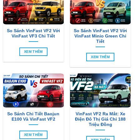
So Sánh VinFast VF2 Với
So Sánh VinFast VF2 Với
VinFast VF3 Chi Tiết
VinFast Minio Green Chi
Tiết
XEM THÊM
XEM THÊM
So Sánh Chi Tiết Baojun
VinFast VF2 Ra Mắt: Xe
E100 Và VinFast VF2
Điện Đô Thị Giá Chỉ 188
Triệu Đồng
XEM THÊM
XEM THÊM