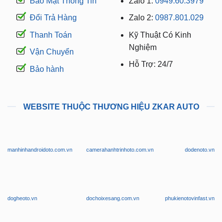
Bảo Mật Thông Tin
Zalo 1:
0949.60.3979
Đổi Trả Hàng
Zalo 2:
0987.801.029
Thanh Toán
Kỹ Thuật Có Kinh
Nghiệm
Vận Chuyển
Hỗ Trợ: 24/7
Bảo hành
WEBSITE THUỘC THƯƠNG HIỆU ZKAR AUTO
manhinhandroidoto.com.vn
camerahanhtrinhoto.com.vn
dodenoto.vn
dogheoto.vn
dochoixesang.com.vn
phukienotovinfast.vn