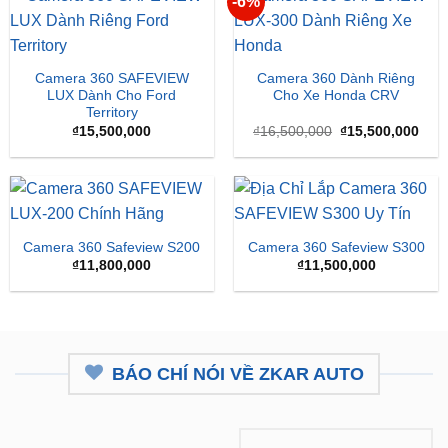
-6%
Camera 360 SAFEVIEW
Camera 360 Dành Riêng
LUX Dành Cho Ford
Cho Xe Honda CRV
Territory
Giá
Giá
₫
15,500,000
₫
16,500,000
₫
15,500,000
gốc
hiện
là:
tại
₫16,500,000.
là:
₫15,
Camera 360 Safeview S200
Camera 360 Safeview S300
₫
11,800,000
₫
11,500,000
BÁO CHÍ NÓI VỀ ZKAR AUTO