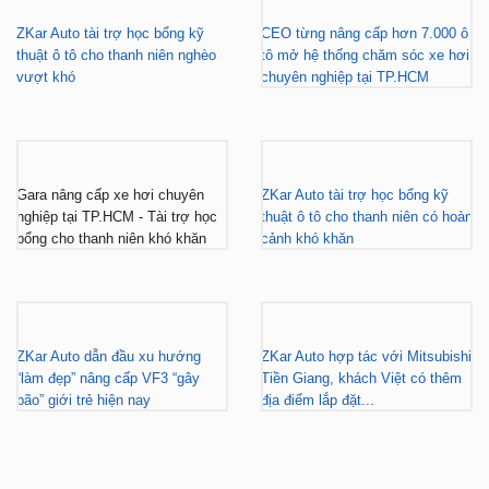
ZKar Auto tài trợ học bổng kỹ
CEO từng nâng cấp hơn 7.000 ô
thuật ô tô cho thanh niên nghèo
tô mở hệ thống chăm sóc xe hơi
vượt khó
chuyên nghiệp tại TP.HCM
Gara nâng cấp xe hơi chuyên
ZKar Auto tài trợ học bổng kỹ
nghiệp tại TP.HCM - Tài trợ học
thuật ô tô cho thanh niên có hoàn
bổng cho thanh niên khó khăn
cảnh khó khăn
ZKar Auto dẫn đầu xu hướng
ZKar Auto hợp tác với Mitsubishi
“làm đẹp” nâng cấp VF3 “gây
Tiền Giang, khách Việt có thêm
bão” giới trẻ hiện nay
địa điểm lắp đặt...