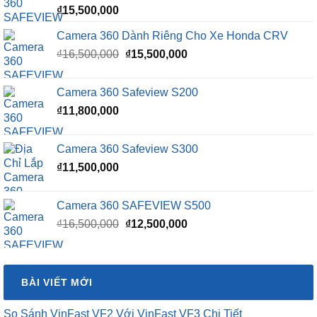
₫
15,500,000
Camera 360 Dành Riêng Cho Xe Honda CRV
Giá
Giá
₫
16,500,000
₫
15,500,000
gốc
hiện
là:
tại
Camera 360 Safeview S200
₫16,500,000.
là:
₫
11,800,000
₫15,500,000.
Camera 360 Safeview S300
₫
11,500,000
Camera 360 SAFEVIEW S500
Giá
Giá
₫
16,500,000
₫
12,500,000
gốc
hiện
là:
tại
₫16,500,000.
là:
BÀI VIẾT MỚI
₫12,500,000.
So Sánh VinFast VF2 Với VinFast VF3 Chi Tiết