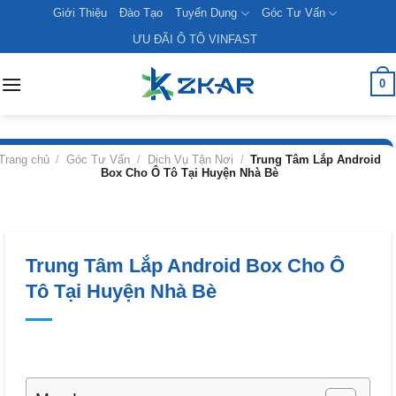
Skip
Giới Thiệu
Đào Tạo
Tuyển Dụng
Góc Tư Vấn
to
ƯU ĐÃI Ô TÔ VINFAST
content
0
Trang chủ
/
Góc Tư Vấn
/
Dịch Vụ Tận Nơi
/
Trung Tâm Lắp Android
Box Cho Ô Tô Tại Huyện Nhà Bè
Trung Tâm Lắp Android Box Cho Ô
Tô Tại Huyện Nhà Bè