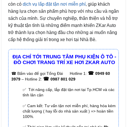
còn có
dịch vụ lắp đặt tận nơi miễn phí
, giúp khách
hàng lựa chọn sản phẩm phù hợp với nhu cầu và ngân
sách của mình. Sự chuyên nghiệp, thân thiện và hỗ trợ
kỹ thuật tận tình là những điểm mạnh khiến ZKar Auto
trở thành lựa chọn hàng đầu cho những ai muốn nâng
cấp hệ thống giải trí trong xe hơi tại Nhà Bè.
ĐỊA CHỈ TỚI TRUNG TÂM PHỤ KIỆN Ô TÔ -
ĐỒ CHƠI TRANG TRÍ XE HƠI ZKAR AUTO
☎
☎
Bấm vào để gọi Tổng Đài
Hotline 1:
0949 60
☎
3979
– Hotline 2:
0987 801 029
✅ Tới nâng cấp, lắp đặt tận nơi tại Tp.HCM và các
tỉnh lân cận
✅ Cam kết: Tư vấn tận nơi miễn phí, hàng hóa kém
chất lượng ( hay lỗi do nhà sản xuất ) => hoàn tiền
100%.
✅ Thời gian làm việc kỹ thuật gắn tại nhà từ:
8h –