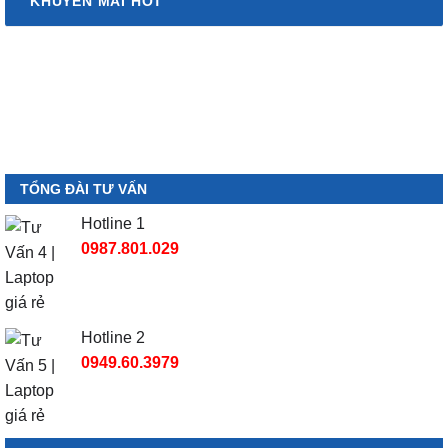
KHUYẾN MÃI HOT
TỔNG ĐÀI TƯ VẤN
Hotline 1
0987.801.029
Hotline 2
0949.60.3979