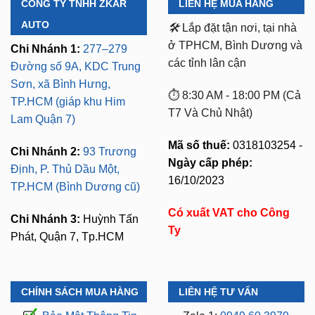
CÔNG TY TNHH ZKAR
LIÊN HỆ MUA HÀNG
AUTO
🛠️
Lắp đặt tận nơi, tại nhà
ở TPHCM, Bình Dương và
Chi Nhánh 1:
277–279
các tỉnh lân cận
Đường số 9A, KDC Trung
Sơn, xã Bình Hưng,
⏱️ 8:30 AM - 18:00 PM (Cả
TP.HCM (giáp khu Him
T7 Và Chủ Nhật)
Lam Quận 7)
Mã số thuế:
0318103254 -
Chi Nhánh 2:
93 Trương
Ngày cấp phép:
Định, P. Thủ Dầu Một,
16/10/2023
TP.HCM (Bình Dương cũ)
Có xuất VAT cho Công
Chi Nhánh 3:
Huỳnh Tấn
Ty
Phát, Quận 7, Tp.HCM
CHÍNH SÁCH MUA HÀNG
LIÊN HỆ TƯ VẤN