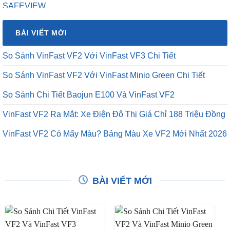
gốc
hiện
là:
tại
₫16,500,000.
là:
BÀI VIẾT MỚI
₫12,500,000.
So Sánh VinFast VF2 Với VinFast VF3 Chi Tiết
So Sánh VinFast VF2 Với VinFast Minio Green Chi Tiết
So Sánh Chi Tiết Baojun E100 Và VinFast VF2
VinFast VF2 Ra Mắt: Xe Điện Đô Thị Giá Chỉ 188 Triệu Đồng
VinFast VF2 Có Mấy Màu? Bảng Màu Xe VF2 Mới Nhất 2026
BÀI VIẾT MỚI