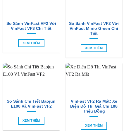
So Sánh VinFast VF2 Với
So Sánh VinFast VF2 Với
VinFast VF3 Chi Tiết
VinFast Minio Green Chi
Tiết
XEM THÊM
XEM THÊM
So Sánh Chi Tiết Baojun
VinFast VF2 Ra Mắt: Xe
E100 Và VinFast VF2
Điện Đô Thị Giá Chỉ 188
Triệu Đồng
XEM THÊM
XEM THÊM