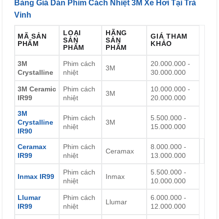
Bảng Giá Dán Phim Cách Nhiệt 3M Xe Hơi Tại Trà
Vinh
LOẠI
HÃNG
MÃ SẢN
GIÁ THAM
SẢN
SẢN
PHẨM
KHẢO
PHẨM
PHẨM
3M
Phim cách
20.000.000 -
3M
Crystalline
nhiệt
30.000.000
3M Ceramic
Phim cách
10.000.000 -
3M
IR99
nhiệt
20.000.000
3M
Phim cách
5.500.000 -
Crystalline
3M
nhiệt
15.000.000
IR90
Ceramax
Phim cách
8.000.000 -
Ceramax
IR99
nhiệt
13.000.000
Phim cách
5.500.000 -
Inmax IR99
Inmax
nhiệt
10.000.000
Llumar
Phim cách
6.000.000 -
Llumar
IR99
nhiệt
12.000.000