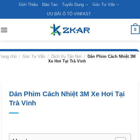
Skip
Giới Thiệu
Đào Tạo
Tuyển Dụng
Góc Tư Vấn
to
ƯU ĐÃI Ô TÔ VINFAST
content
0
Trang chủ
/
Góc Tư Vấn
/
Dịch Vụ Tận Nơi
/
Dán Phim Cách Nhiệt 3M
Xe Hơi Tại Trà Vinh
Dán Phim Cách Nhiệt 3M Xe Hơi Tại
Trà Vinh