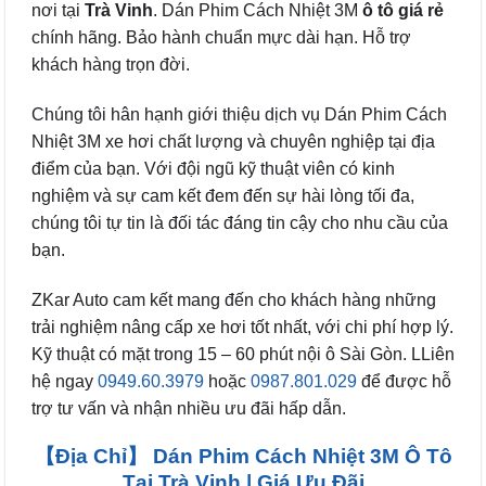
nơi tại
Trà Vinh
. Dán Phim Cách Nhiệt 3M
ô tô
giá rẻ
chính hãng. Bảo hành chuẩn mực dài hạn. Hỗ trợ
khách hàng trọn đời.
Chúng tôi hân hạnh giới thiệu dịch vụ Dán Phim Cách
Nhiệt 3M xe hơi chất lượng và chuyên nghiệp tại địa
điểm của bạn. Với đội ngũ kỹ thuật viên có kinh
nghiệm và sự cam kết đem đến sự hài lòng tối đa,
chúng tôi tự tin là đối tác đáng tin cậy cho nhu cầu của
bạn.
ZKar Auto cam kết mang đến cho khách hàng những
trải nghiệm nâng cấp xe hơi tốt nhất, với chi phí hợp lý.
Kỹ thuật có mặt trong 15 – 60 phút nội ô Sài Gòn. LLiên
hệ ngay
0949.60.3979
hoặc
0987.801.029
để được hỗ
trợ tư vấn và nhận nhiều ưu đãi hấp dẫn.
【Địa Chỉ】 Dán Phim Cách Nhiệt 3M Ô Tô
Tại Trà Vinh | Giá Ưu Đãi