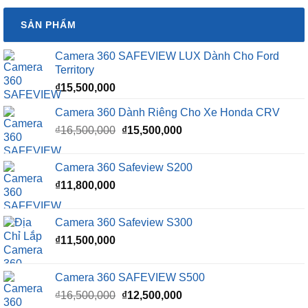
SẢN PHẨM
Camera 360 SAFEVIEW LUX Dành Cho Ford
Territory
₫
15,500,000
Camera 360 Dành Riêng Cho Xe Honda CRV
Giá
Giá
₫
16,500,000
₫
15,500,000
gốc
hiện
là:
tại
Camera 360 Safeview S200
₫16,500,000.
là:
₫
11,800,000
₫15,500,000.
Camera 360 Safeview S300
₫
11,500,000
Camera 360 SAFEVIEW S500
Giá
Giá
₫
16,500,000
₫
12,500,000