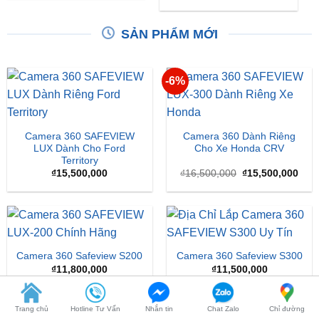
SẢN PHẨM MỚI
-6%
Camera 360 SAFEVIEW
Camera 360 Dành Riêng
LUX Dành Cho Ford
Cho Xe Honda CRV
Territory
Giá
Giá
₫
15,500,000
₫
16,500,000
₫
15,500,000
gốc
hiện
là:
tại
₫16,500,000.
là:
₫15,
Camera 360 Safeview S200
Camera 360 Safeview S300
₫
11,800,000
₫
11,500,000
Trang chủ
Hotline Tư Vấn
Nhắn tin
Chat Zalo
Chỉ đường