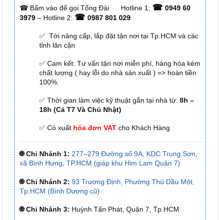
☎
☎
Bấm vào để gọi Tổng Đài
Hotline 1:
0949 60
☎
3979
– Hotline 2:
0987 801 029
✅ Tới nâng cấp, lắp đặt tận nơi tại Tp.HCM và các
tỉnh lân cận
✅ Cam kết: Tư vấn tận nơi miễn phí, hàng hóa kém
chất lượng ( hay lỗi do nhà sản xuất ) => hoàn tiền
100%.
✅ Thời gian làm việc kỹ thuật gắn tại nhà từ:
8h –
18h (Cả T7 Và Chủ Nhật)
✅ Có xuất
hóa đơn VAT
cho Khách Hàng
🌐 Chi Nhánh 1:
277–279 Đường số 9A, KDC Trung Sơn,
xã Bình Hưng, TP.HCM (giáp khu Him Lam Quận 7)
🌐 Chi Nhánh 2:
93 Trương Định, Phường Thủ Dầu Một,
Tp.HCM (Bình Dương cũ)
🌐 Chi Nhánh 3:
Huỳnh Tấn Phát, Quận 7, Tp.HCM