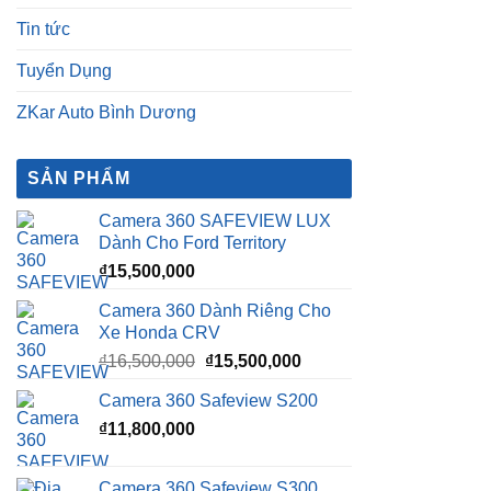
Tin tức
Tuyển Dụng
ZKar Auto Bình Dương
SẢN PHẨM
Camera 360 SAFEVIEW LUX
Dành Cho Ford Territory
₫
15,500,000
Camera 360 Dành Riêng Cho
Xe Honda CRV
Giá
Giá
₫
16,500,000
₫
15,500,000
gốc
hiện
Camera 360 Safeview S200
là:
tại
₫
11,800,000
₫16,500,000.
là:
₫15,500,000.
Camera 360 Safeview S300