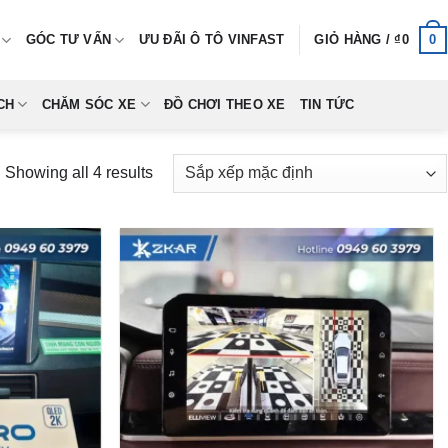
0
GÓC TƯ VẤN
ƯU ĐÃI Ô TÔ VINFAST
GIỎ HÀNG /
₫
0
CH
CHĂM SÓC XE
ĐỒ CHƠI THEO XE
TIN TỨC
Showing all 4 results