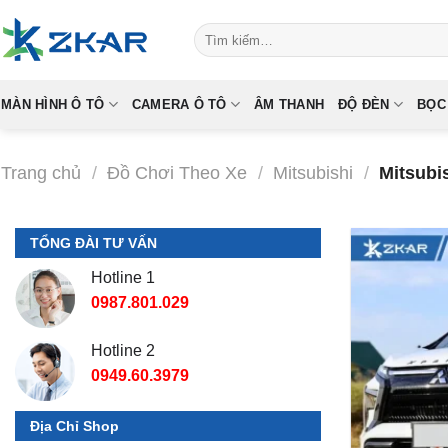
Skip
Tìm
to
kiếm:
content
MÀN HÌNH Ô TÔ
CAMERA Ô TÔ
ÂM THANH
ĐỘ ĐÈN
BỌC
Trang chủ
/
Đồ Chơi Theo Xe
/
Mitsubishi
/
Mitsubi
TỔNG ĐÀI TƯ VẤN
Hotline 1
0987.801.029
Hotline 2
0949.60.3979
Địa Chỉ Shop