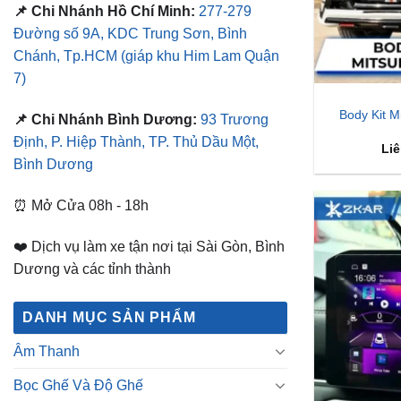
📌 Chi Nhánh Hồ Chí Minh:
277-279
Đường số 9A, KDC Trung Sơn, Bình
Chánh, Tp.HCM
(giáp khu Him Lam Quận
7)
Body Kit M
📌 Chi Nhánh Bình Dương:
93 Trương
Định, P. Hiệp Thành, TP. Thủ Dầu Một,
Liê
Bình Dương
⏰ Mở Cửa 08h - 18h
❤️ Dịch vụ làm xe tận nơi tại Sài Gòn, Bình
Dương và các tỉnh thành
DANH MỤC SẢN PHẨM
Âm Thanh
Bọc Ghế Và Độ Ghế