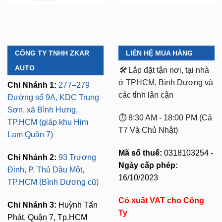
CÔNG TY TNHH ZKAR
LIÊN HỆ MUA HÀNG
AUTO
🛠️
Lắp đặt tận nơi, tại nhà
ở TPHCM, Bình Dương và
Chi Nhánh 1:
277–279
các tỉnh lân cận
Đường số 9A, KDC Trung
Sơn, xã Bình Hưng,
⏱️ 8:30 AM - 18:00 PM (Cả
TP.HCM (giáp khu Him
T7 Và Chủ Nhật)
Lam Quận 7)
Mã số thuế:
0318103254 -
Chi Nhánh 2:
93 Trương
Ngày cấp phép:
Định, P. Thủ Dầu Một,
16/10/2023
TP.HCM (Bình Dương cũ)
Có xuất VAT cho Công
Chi Nhánh 3:
Huỳnh Tấn
Ty
Phát, Quận 7, Tp.HCM