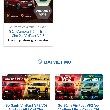
VINFAST VF 8 (THẾ HỆ MỚI)
Gắn Camera Hành Trình
Cho Xe VinFast VF 8
Liên hệ nhận giá ưu đãi
BÀI VIẾT MỚI
So Sánh VinFast VF2 Với
So Sánh VinFast VF2 Với
VinFast VF3 Chi Tiết
VinFast Minio Green Chi