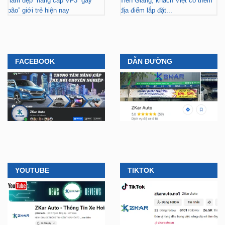
“làm đẹp” nâng cấp VF3 “gây
Tiền Giang, khách Việt có thêm
bão” giới trẻ hiện nay
địa điểm lắp đặt...
FACEBOOK
DẪN ĐƯỜNG
YOUTUBE
TIKTOK