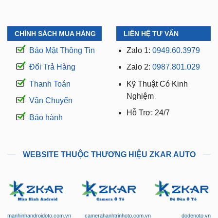
CHÍNH SÁCH MUA HÀNG
LIÊN HỆ TƯ VẤN
Bảo Mật Thông Tin
Zalo 1:
0949.60.3979
Đổi Trả Hàng
Zalo 2:
0987.801.029
Thanh Toán
Kỹ Thuật Có Kinh
Nghiệm
Vận Chuyển
Hỗ Trợ: 24/7
Bảo hành
WEBSITE THUỘC THƯƠNG HIỆU ZKAR AUTO
manhinhandroidoto.com.vn
camerahanhtrinhoto.com.vn
dodenoto.vn