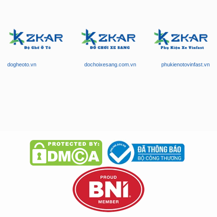
dogheoto.vn
dochoixesang.com.vn
phukienotovinfast.vn