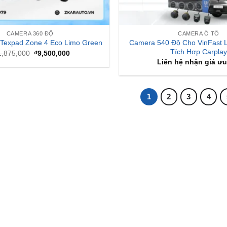
CAMERA 360 ĐỘ
CAMERA Ô TÔ
Camera 540 Độ Cho VinFast 
Texpad Zone 4 Eco Limo Green
Tích Hợp Carplay
Giá
Giá
1,875,000
₫
9,500,000
gốc
hiện
Liên hệ nhận giá ưu
là:
tại
₫11,875,000.
là:
₫9,500,000.
1
2
3
4