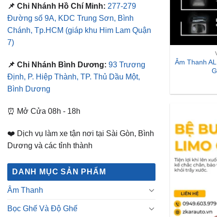
📌 Chi Nhánh Hồ Chí Minh:
277-279
Đường số 9A, KDC Trung Sơn, Bình
Chánh, Tp.HCM
(giáp khu Him Lam Quận
7)
Âm Thanh ALP
📌 Chi Nhánh Bình Dương:
93 Trương
G
Định, P. Hiệp Thành, TP. Thủ Dầu Một,
Bình Dương
⏰ Mở Cửa 08h - 18h
❤️ Dịch vụ làm xe tận nơi tại Sài Gòn, Bình
Dương và các tỉnh thành
DANH MỤC SẢN PHẨM
Âm Thanh
Bọc Ghế Và Độ Ghế