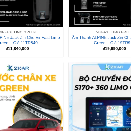
VINFAST LIMO GREEN
VINFAST LIMO GRE
INE Jack Zin Cho VinFast Limo
Âm Thanh ALPINE Jack Zin Cho
reen – Giá 11TR840
Green – Giá 19TR9
₫
11,840,000
₫
19,990,000