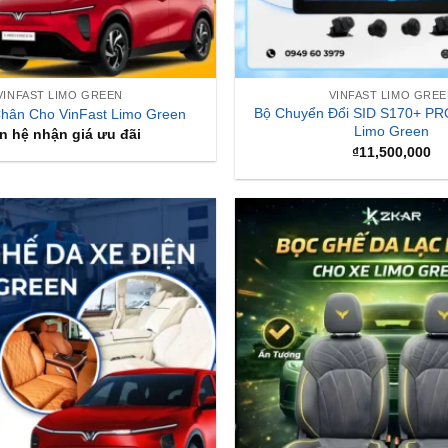
VINFAST LIMO GREEN
VINFAST LIMO GRE
Bộ Chuyển Đổi SID S170+ PRO
hân Cho VinFast Limo Green
Limo Green
n hệ nhận giá ưu đãi
₫
11,500,000