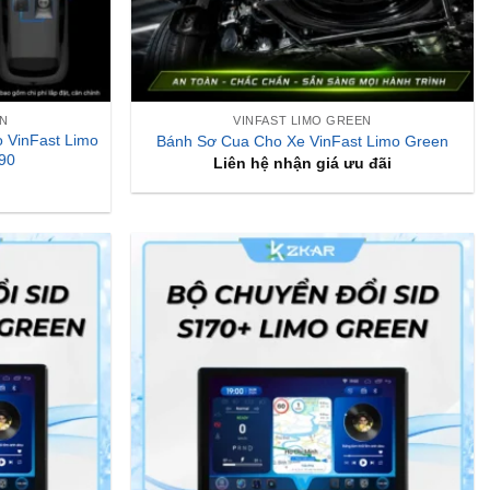
EN
VINFAST LIMO GREEN
 VinFast Limo
Bánh Sơ Cua Cho Xe VinFast Limo Green
90
Liên hệ nhận giá ưu đãi