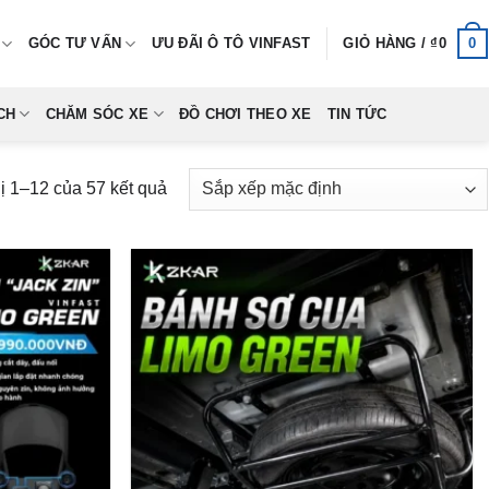
0
GÓC TƯ VẤN
ƯU ĐÃI Ô TÔ VINFAST
GIỎ HÀNG /
₫
0
CH
CHĂM SÓC XE
ĐỒ CHƠI THEO XE
TIN TỨC
hị 1–12 của 57 kết quả