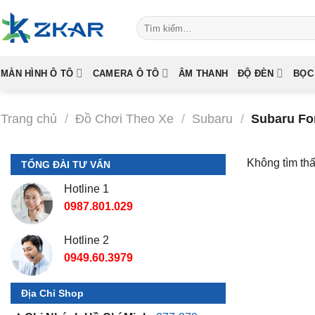
Skip
Tìm
to
kiếm:
content
MÀN HÌNH Ô TÔ
CAMERA Ô TÔ
ÂM THANH
ĐỘ ĐÈN
BỌC
Trang chủ
/
Đồ Chơi Theo Xe
/
Subaru
/
Subaru Fo
Không tìm th
TỔNG ĐÀI TƯ VẤN
Hotline 1
0987.801.029
Hotline 2
0949.60.3979
Địa Chỉ Shop