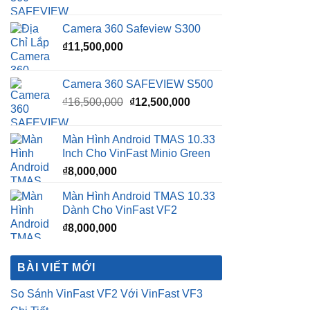
Camera 360 Safeview S300
₫
11,500,000
Camera 360 SAFEVIEW S500
Giá
Giá
₫
16,500,000
₫
12,500,000
gốc
hiện
là:
tại
Màn Hình Android TMAS 10.33
₫16,500,000.
là:
Inch Cho VinFast Minio Green
₫12,500,000.
₫
8,000,000
Màn Hình Android TMAS 10.33
Dành Cho VinFast VF2
₫
8,000,000
BÀI VIẾT MỚI
So Sánh VinFast VF2 Với VinFast VF3