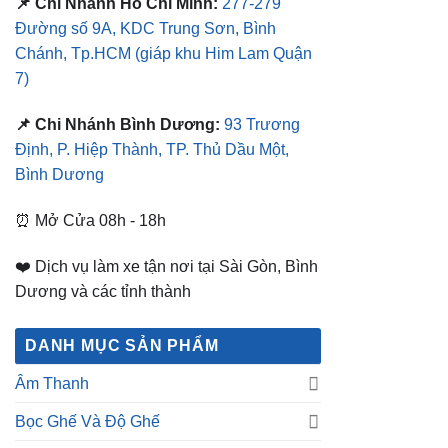
📌 Chi Nhánh Hồ Chí Minh:
277-279
Đường số 9A, KDC Trung Sơn, Bình
Chánh, Tp.HCM
(giáp khu Him Lam Quận
7)
📌 Chi Nhánh Bình Dương:
93 Trương
Định, P. Hiệp Thành, TP. Thủ Dầu Một,
Bình Dương
⏰ Mở Cửa 08h - 18h
❤️ Dịch vụ làm xe tận nơi tại Sài Gòn, Bình
Dương và các tỉnh thành
DANH MỤC SẢN PHẨM
Âm Thanh
Bọc Ghế Và Độ Ghế