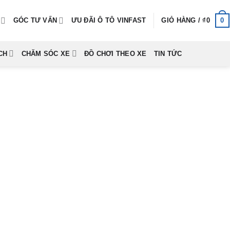
0
GÓC TƯ VẤN
ƯU ĐÃI Ô TÔ VINFAST
GIỎ HÀNG /
₫
0
CH
CHĂM SÓC XE
ĐỒ CHƠI THEO XE
TIN TỨC