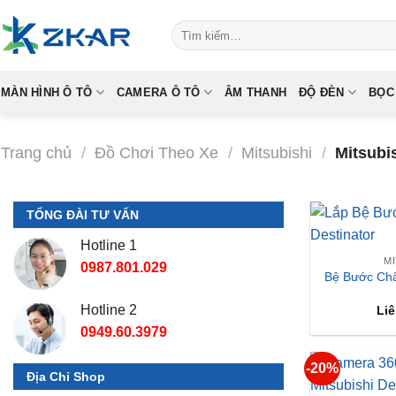
Skip
Tìm
to
kiếm:
content
MÀN HÌNH Ô TÔ
CAMERA Ô TÔ
ÂM THANH
ĐỘ ĐÈN
BỌC
Trang chủ
/
Đồ Chơi Theo Xe
/
Mitsubishi
/
Mitsubis
TỔNG ĐÀI TƯ VẤN
Hotline 1
M
0987.801.029
Bệ Bước Châ
Hotline 2
Liê
0949.60.3979
-20%
Địa Chỉ Shop