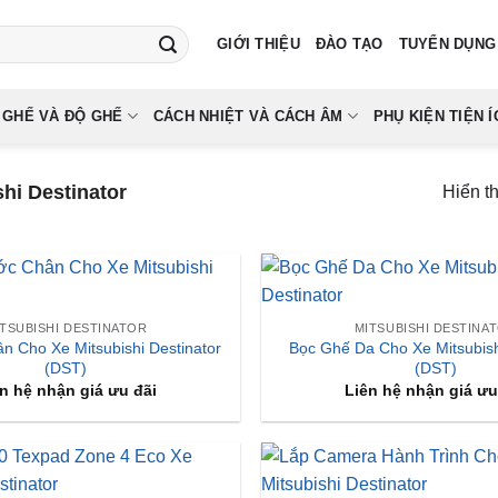
GIỚI THIỆU
ĐÀO TẠO
TUYỂN DỤNG
 GHẾ VÀ ĐỘ GHẾ
CÁCH NHIỆT VÀ CÁCH ÂM
PHỤ KIỆN TIỆN Í
hi Destinator
Hiển t
ITSUBISHI DESTINATOR
MITSUBISHI DESTINA
n Cho Xe Mitsubishi Destinator
Bọc Ghế Da Cho Xe Mitsubish
(DST)
(DST)
n hệ nhận giá ưu đãi
Liên hệ nhận giá ưu