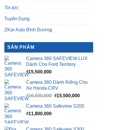
Tin tức
Tuyển Dụng
ZKar Auto Bình Dương
SẢN PHẨM
Camera 360 SAFEVIEW LUX
Dành Cho Ford Territory
₫
15,500,000
Camera 360 Dành Riêng Cho
Xe Honda CRV
Giá
Giá
₫
16,500,000
₫
15,500,000
gốc
hiện
Camera 360 Safeview S200
là:
tại
₫
11,800,000
₫16,500,000.
là:
₫15,500,000.
Camera 360 Safeview S300