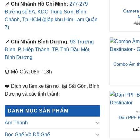
📌 Chi Nhánh Hồ Chí Minh:
277-279
Camera 
Đường số 9A, KDC Trung Sơn, Bình
M
Chánh, Tp.HCM
(giáp khu Him Lam Quận
₫
1
7)
📌 Chi Nhánh Bình Dương:
93 Trương
Định, P. Hiệp Thành, TP. Thủ Dầu Một,
Bình Dương
Combo Âm tha
⏰ Mở Cửa 08h - 18h
❤️ Dịch vụ làm xe tận nơi tại Sài Gòn, Bình
Dương và các tỉnh thành
DANH MỤC SẢN PHẨM
M
Dán PPF B
Âm Thanh
Liê
Bọc Ghế Và Độ Ghế