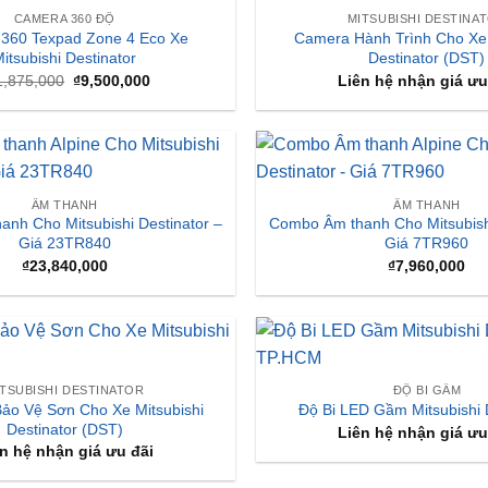
CAMERA 360 ĐỘ
MITSUBISHI DESTINA
360 Texpad Zone 4 Eco Xe
Camera Hành Trình Cho Xe 
itsubishi Destinator
Destinator (DST)
Giá
Giá
1,875,000
₫
9,500,000
Liên hệ nhận giá ưu
gốc
hiện
là:
tại
₫11,875,000.
là:
₫9,500,000.
ÂM THANH
ÂM THANH
nh Cho Mitsubishi Destinator –
Combo Âm thanh Cho Mitsubishi
Giá 23TR840
Giá 7TR960
₫
23,840,000
₫
7,960,000
ITSUBISHI DESTINATOR
ĐỘ BI GẦM
ảo Vệ Sơn Cho Xe Mitsubishi
Độ Bi LED Gầm Mitsubishi 
Destinator (DST)
Liên hệ nhận giá ưu
n hệ nhận giá ưu đãi