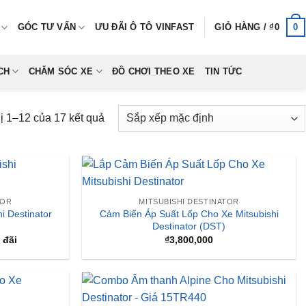
0
GÓC TƯ VẤN
ƯU ĐÃI Ô TÔ VINFAST
GIỎ HÀNG /
₫
0
CH
CHĂM SÓC XE
ĐỒ CHƠI THEO XE
TIN TỨC
hị 1–12 của 17 kết quả
TOR
MITSUBISHI DESTINATOR
i Destinator
Cảm Biến Áp Suất Lốp Cho Xe Mitsubishi
Destinator (DST)
 đãi
₫
3,800,000