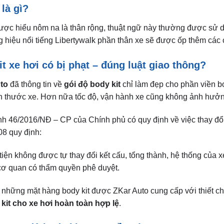
t xe hơi có bị phạt – đúng luật giao thông?
to
đã thông tin về
gói độ body kit
chỉ làm đẹp cho phần viền b
ch thước xe. Hơn nữa tốc độ, vận hành xe cũng không ảnh hưởng 
h 46/2016/NĐ – CP của Chính phủ có quy định về việc thay đổi 
8 quy định:
ện không được tự thay đổi kết cấu, tổng thành, hệ thống của xe
cơ quan có thẩm quyền phê duyệt.
 những mặt hàng body kit được ZKar Auto cung cấp với thiết chí
kit cho xe hơi
hoàn toàn hợp lệ
.
ng xe độ body kit cực ngầu và sang trọng
o ô tô Toyota Vios