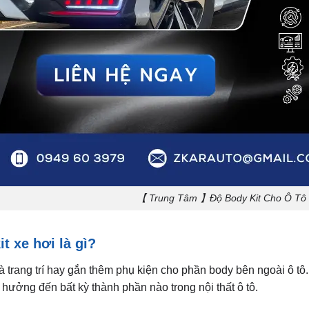
【 Trung Tâm 】Độ Body Kit Cho Ô Tô 
t xe hơi là gì?
à trang trí hay gắn thêm phụ kiện cho phần body bên ngoài ô tô. Đ
hưởng đến bất kỳ thành phần nào trong nội thất ô tô.
là gì?
ợc hiểu nôm na là thân rộng, thuật ngữ này thường được sử dụ
 hiệu nổi tiếng Libertywalk phần thân xe sẽ được ốp thêm các 