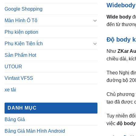
Độ body ki
Phụ Kiện Tiện Ích
Như
ZKar Au
Sản Phẩm Hot
chiều dài, kí
UTOUR
Theo Nghị địn
Vinfast VF5S
đường bộ 200
xe tải
Chủ phương ti
tạo đã được 
DANH MỤC
Tuy nhiên đối
Bảng Giá
việc
độ body 
Bảng Giá Màn Hình Android
Một số dò
Dịch vụ chăm sóc xe
Body kit ch
Dịch vụ sửa chữa
Dịch Vụ Tận Nơi