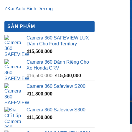
Camera 360 SAFEVIEW LUX
Dành Cho Ford Territory
₫
15,500,000
Camera 360 Dành Riêng Cho
Xe Honda CRV
Giá
Giá
₫
16,500,000
₫
15,500,000
gốc
hiện
Camera 360 Safeview S200
là:
tại
₫
11,800,000
₫16,500,000.
là:
₫15,500,000.
Camera 360 Safeview S300
₫
11,500,000
Camera 360 SAFEVIEW S500
Giá
Giá
₫
16,500,000
₫
12,500,000
gốc
hiện
Body kit ch
là:
tại
₫16,500,000.
là:
BÀI VIẾT MỚI
₫12,500,000.