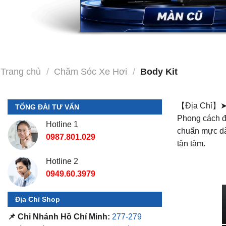
Trang chủ
/
Chăm Sóc Xe Hơi
/
Body Kit
【Địa Chỉ】
TỔNG ĐÀI TƯ VẤN
Phong cách độ
Hotline 1
chuẩn mực dài
0987.801.029
tận tâm.
Hotline 2
0949.60.3979
Địa Chỉ Shop
📌 Chi Nhánh Hồ Chí Minh:
277-279
Đường số 9A, KDC Trung Sơn, Bình
Chánh, Tp.HCM
(giáp khu Him Lam Quận
7)
📌 Chi Nhánh Bình Dương:
93 Trương