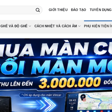
GIỚI THIỆU
ĐÀO TẠO
TUYỂN DỤNG
 GHẾ VÀ ĐỘ GHẾ
CÁCH NHIỆT VÀ CÁCH ÂM
PHỤ KIỆN TIỆN Í