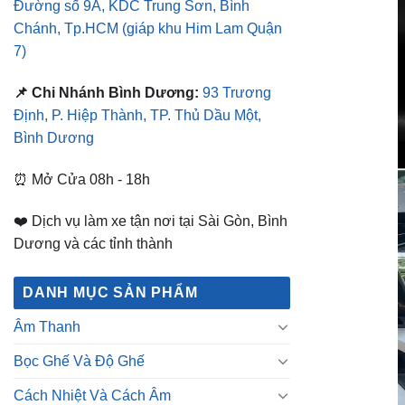
Định, P. Hiệp Thành, TP. Thủ Dầu Một,
Bình Dương
⏰ Mở Cửa 08h - 18h
❤️ Dịch vụ làm xe tận nơi tại Sài Gòn, Bình
Dương và các tỉnh thành
DANH MỤC SẢN PHẨM
Âm Thanh
Bọc Ghế Và Độ Ghế
Cách Nhiệt Và Cách Âm
Camera Ô Tô
Chăm Sóc Xe Hơi
Body Kit