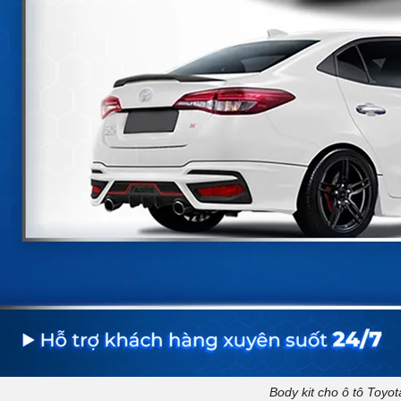
Body kit cho ô tô Toyot
o ô tô Mitsubishi Xpander