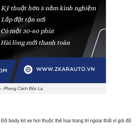
– Phong Cách Độc Lạ
ộ body kit xe hơi thuộc thể loại trang trí ngoại thất vì gói độ
ng trong ngành độ xe ô tô. Đặc biệt là các dòng
body kit
chi tiết làm mở rộng thân xe để tạo dáng thêm cuốn hút hơn.