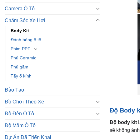
Đánh bóng ô tô
Phim PPF
Phủ Ceramic
Phủ gầm
Tẩy ố kính
Đào Tạo
Đồ Chơi Theo Xe
Độ Body ki
Độ Đèn Ô Tô
Độ body kit
l
Độ Mâm Ô Tô
sẽ không ảnh 
Dự Án Đã Triển Khai
Widebody 
Google Shopping
Wide body
đư
Màn Hình Ô Tô
đến từ thương
Phụ kiện option