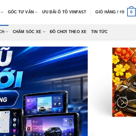
0
GÓC TƯ VẤN
ƯU ĐÃI Ô TÔ VINFAST
GIỎ HÀNG /
₫
0
CH
CHĂM SÓC XE
ĐỒ CHƠI THEO XE
TIN TỨC