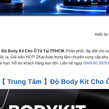
Hiển thị
➤
Độ Body Kit Cho Ô Tô Tại TPHCM
. Phân phối, lắp đặt cho 
c lạ. Giá siêu HOT! ZKar Auto trung tâm chuyên cung cấp phụ k
 hạn. Hỗ trợ khách hãng trọn đời. Liên hệ ngay
0949.60.3979
【 Trung Tâm 】Độ Body Kit Cho Ô