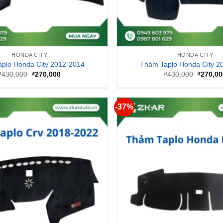
HONDA CITY
HONDA CITY
plo Honda City 2012-2014
Thảm Taplo Honda City 2
Giá
Giá
Giá
₫
430,000
₫
270,000
₫
430,000
₫
270,00
gốc
hiện
gốc
là:
tại
là:
₫430,000.
là:
₫430,00
₫270,000.
-37%