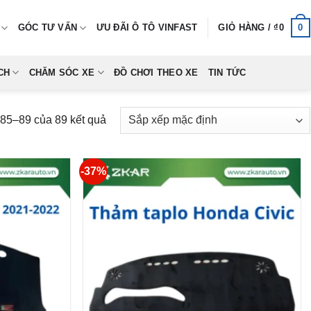
0
GÓC TƯ VẤN
ƯU ĐÃI Ô TÔ VINFAST
GIỎ HÀNG /
₫
0
CH
CHĂM SÓC XE
ĐỒ CHƠI THEO XE
TIN TỨC
 85–89 của 89 kết quả
-37%