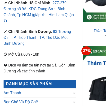
📌 Chi Nhánh Hồ Chí Minh:
277-279
Đường số 9A, KDC Trung Sơn, Bình
Chánh, Tp.HCM
(giáp khu Him Lam Quận
7)
Thảm Ta
📌 Chi Nhánh Bình Dương:
93 Trương
Định, P. Hiệp Thành, TP. Thủ Dầu Một,
Bình Dương
-37%
⏰ Mở Cửa 08h - 18h
❤️ Dịch vụ làm xe tận nơi tại Sài Gòn, Bình
Dương và các tỉnh thành
DANH MỤC SẢN PHẨM
Âm Thanh
Bọc Ghế Và Độ Ghế