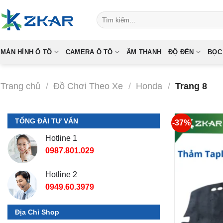
Skip
Tìm
to
kiếm:
content
MÀN HÌNH Ô TÔ
CAMERA Ô TÔ
ÂM THANH
ĐỘ ĐÈN
BỌC
Trang chủ
/
Đồ Chơi Theo Xe
/
Honda
/
Trang 8
TỔNG ĐÀI TƯ VẤN
-37%
Hotline 1
0987.801.029
Hotline 2
0949.60.3979
Địa Chỉ Shop