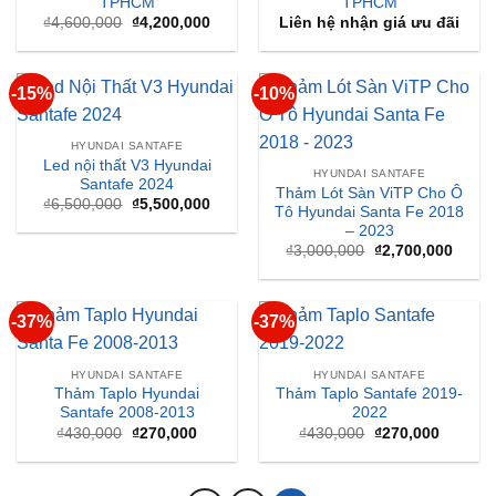
TPHCM
TPHCM
Giá
Giá
₫
4,600,000
₫
4,200,000
Liên hệ nhận giá ưu đãi
gốc
hiện
là:
tại
₫4,600,000.
là:
₫4,200,000.
-15%
-10%
HYUNDAI SANTAFE
Led nội thất V3 Hyundai
HYUNDAI SANTAFE
Santafe 2024
Thảm Lót Sàn ViTP Cho Ô
Giá
Giá
₫
6,500,000
₫
5,500,000
Tô Hyundai Santa Fe 2018
gốc
hiện
– 2023
là:
tại
₫6,500,000.
là:
Giá
Giá
₫
3,000,000
₫
2,700,000
₫5,500,000.
gốc
hiện
là:
tại
₫3,000,000.
là:
₫2,70
-37%
-37%
HYUNDAI SANTAFE
HYUNDAI SANTAFE
Thảm Taplo Hyundai
Thảm Taplo Santafe 2019-
Santafe 2008-2013
2022
Giá
Giá
Giá
Giá
₫
430,000
₫
270,000
₫
430,000
₫
270,000
gốc
hiện
gốc
hiện
là:
tại
là:
tại
₫430,000.
là:
₫430,000.
là:
₫270,000.
₫270,00