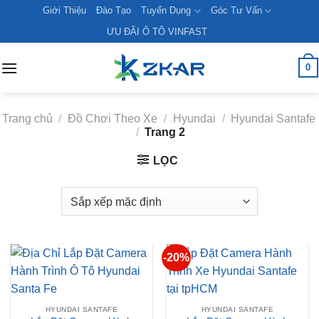
Skip
Giới Thiệu
Đào Tạo
Tuyển Dụng
Góc Tư Vấn
to
ƯU ĐÃI Ô TÔ VINFAST
content
0
Trang chủ
/
Đồ Chơi Theo Xe
/
Hyundai
/
Hyundai Santafe
/
Trang 2
LỌC
-20%
HYUNDAI SANTAFE
HYUNDAI SANTAFE