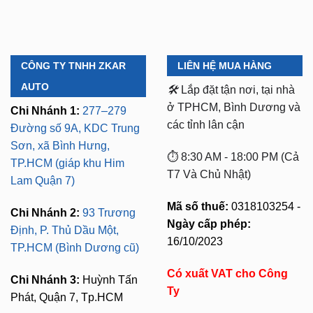
CÔNG TY TNHH ZKAR
LIÊN HỆ MUA HÀNG
AUTO
🛠️
Lắp đặt tận nơi, tại nhà
ở TPHCM, Bình Dương và
Chi Nhánh 1:
277–279
các tỉnh lân cận
Đường số 9A, KDC Trung
Sơn, xã Bình Hưng,
⏱️ 8:30 AM - 18:00 PM (Cả
TP.HCM (giáp khu Him
T7 Và Chủ Nhật)
Lam Quận 7)
Mã số thuế:
0318103254 -
Chi Nhánh 2:
93 Trương
Ngày cấp phép:
Định, P. Thủ Dầu Một,
16/10/2023
TP.HCM (Bình Dương cũ)
Có xuất VAT cho Công
Chi Nhánh 3:
Huỳnh Tấn
Ty
Phát, Quận 7, Tp.HCM