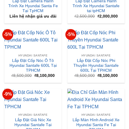
Lắp Đặt Camera Hành
Lắp Đặt Camera Hành
Trình Xe Hyundai Santa Fe
Trình Xe Hyundai Santafe
Tại TpHCM
tại tpHCM
Giá
Giá
Liên hệ nhận giá ưu đãi
₫
2,500,000
₫
2,000,000
gốc
hiện
là:
tại
₫2,500,000.
là:
₫2,00
-5%
-5%
HYUNDAI SANTAFE
HYUNDAI SANTAFE
Lắp Đặt Cốp Nóc Ô Tô
Lắp Đặt Cốp Nóc Phi
Hyundai Santafe 600L Tại
Thuyền Hyundai Santafe
TPHCM
600L Tại TPHCM
Giá
Giá
Giá
Giá
₫
8,500,000
₫
8,100,000
₫
8,500,000
₫
8,100,000
gốc
hiện
gốc
hiện
là:
tại
là:
tại
₫8,500,000.
là:
₫8,500,000.
là:
₫8,100,000.
₫8,10
-9%
HYUNDAI SANTAFE
HYUNDAI SANTAFE
Lắp Đặt Giá Nóc Xe
Lắp Màn Hình Android Xe
Hyundai Santafe Tại
Hyundai Santa Fe Tại