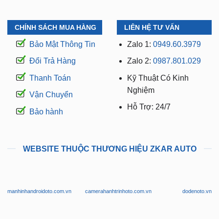
CHÍNH SÁCH MUA HÀNG
LIÊN HỆ TƯ VẤN
Bảo Mật Thông Tin
Zalo 1:
0949.60.3979
Đổi Trả Hàng
Zalo 2:
0987.801.029
Thanh Toán
Kỹ Thuật Có Kinh
Nghiệm
Vận Chuyển
Hỗ Trợ: 24/7
Bảo hành
WEBSITE THUỘC THƯƠNG HIỆU ZKAR AUTO
manhinhandroidoto.com.vn
camerahanhtrinhoto.com.vn
dodenoto.vn