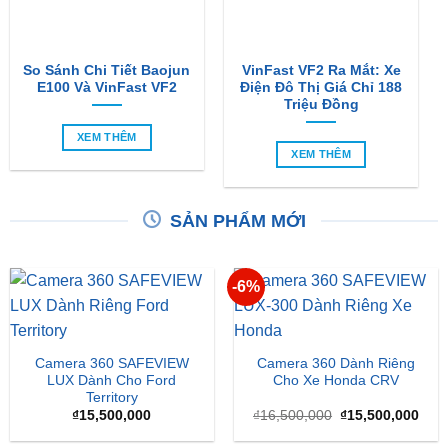
So Sánh Chi Tiết Baojun
VinFast VF2 Ra Mắt: Xe
E100 Và VinFast VF2
Điện Đô Thị Giá Chỉ 188
Triệu Đồng
XEM THÊM
XEM THÊM
SẢN PHẨM MỚI
-6%
Camera 360 SAFEVIEW
Camera 360 Dành Riêng
LUX Dành Cho Ford
Cho Xe Honda CRV
Territory
Giá
Giá
₫
15,500,000
₫
16,500,000
₫
15,500,000
gốc
hiện
là:
tại