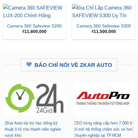
₫16,500,000.
là:
₫15,
Camera 360 Safeview S200
Camera 360 Safeview S300
₫
11,800,000
₫
11,500,000
BÁO CHÍ NÓI VỀ ZKAR AUTO
ZKar Auto tài trợ học bổng kỹ
CEO từng nâng cấp hơn 7.000 ô
thuật ô tô cho thanh niên nghèo
tô mở hệ thống chăm sóc xe hơi
vượt khó
chuyên nghiệp tại TP.HCM