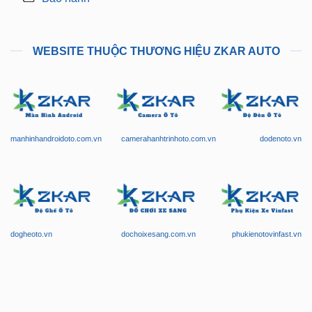
WEBSITE THUỘC THƯƠNG HIỆU ZKAR AUTO
manhinhandroidoto.com.vn
camerahanhtrinhoto.com.vn
dodenoto.vn
dogheoto.vn
dochoixesang.com.vn
phukienotovinfast.vn