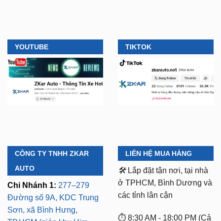
YOUTUBE
TIKTOK
CÔNG TY TNHH ZKAR
LIÊN HỆ MUA HÀNG
AUTO
🛠️
Lắp đặt tận nơi, tại nhà
ở TPHCM, Bình Dương và
Chi Nhánh 1:
277–279
các tỉnh lân cận
Đường số 9A, KDC Trung
Sơn, xã Bình Hưng,
⏱️ 8:30 AM - 18:00 PM (Cả