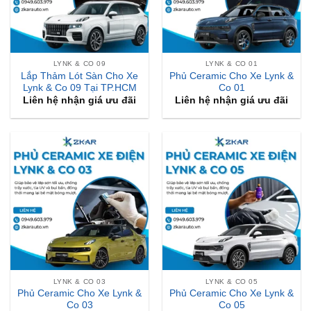
LYNK & CO 09
LYNK & CO 01
Lắp Thảm Lót Sàn Cho Xe
Phủ Ceramic Cho Xe Lynk &
Lynk & Co 09 Tại TP.HCM
Co 01
Liên hệ nhận giá ưu đãi
Liên hệ nhận giá ưu đãi
LYNK & CO 03
LYNK & CO 05
Phủ Ceramic Cho Xe Lynk &
Phủ Ceramic Cho Xe Lynk &
Co 03
Co 05