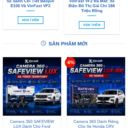
So Sánh Chi Tiết Baojun
VinFast VF2 Ra Mắt: Xe
E100 Và VinFast VF2
Điện Đô Thị Giá Chỉ 188
Triệu Đồng
XEM THÊM
XEM THÊM
SẢN PHẨM MỚI
-6%
Camera 360 SAFEVIEW
Camera 360 Dành Riêng
LUX Dành Cho Ford
Cho Xe Honda CRV