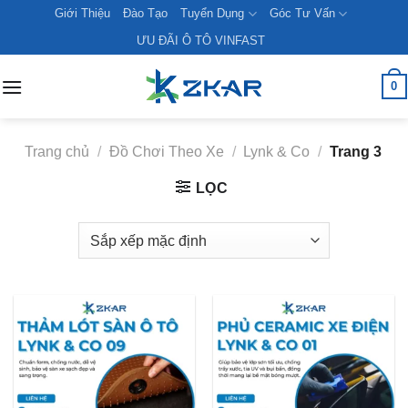
Skip
Giới Thiệu
Đào Tạo
Tuyển Dụng
Góc Tư Vấn
to
ƯU ĐÃI Ô TÔ VINFAST
content
0
Trang chủ
/
Đồ Chơi Theo Xe
/
Lynk & Co
/
Trang 3
LỌC