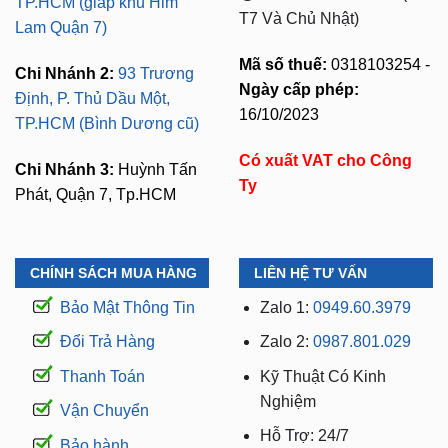
TP.HCM (giáp khu Him
T7 Và Chủ Nhật)
Lam Quận 7)
Mã số thuế:
0318103254 -
Chi Nhánh 2:
93 Trương
Ngày cấp phép:
Định, P. Thủ Dầu Một,
16/10/2023
TP.HCM (Bình Dương cũ)
Có xuất VAT cho Công
Chi Nhánh 3:
Huỳnh Tấn
Ty
Phát, Quận 7, Tp.HCM
CHÍNH SÁCH MUA HÀNG
LIÊN HỆ TƯ VẤN
Bảo Mật Thông Tin
Zalo 1:
0949.60.3979
Đổi Trả Hàng
Zalo 2:
0987.801.029
Thanh Toán
Kỹ Thuật Có Kinh
Nghiệm
Vận Chuyển
Hỗ Trợ: 24/7
Bảo hành