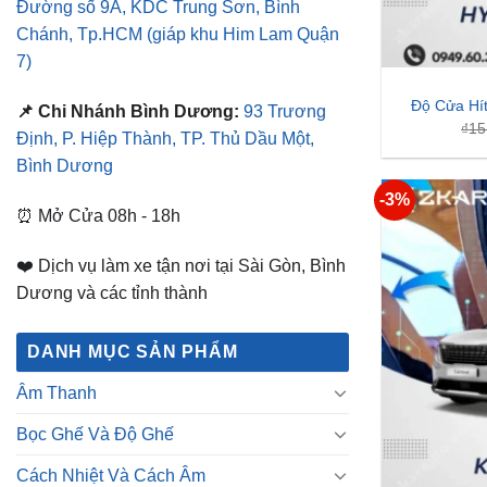
Định, P. Hiệp Thành, TP. Thủ Dầu Một,
Bình Dương
-3%
⏰ Mở Cửa 08h - 18h
❤️ Dịch vụ làm xe tận nơi tại Sài Gòn, Bình
Dương và các tỉnh thành
DANH MỤC SẢN PHẨM
Âm Thanh
Bọc Ghế Và Độ Ghế
Cách Nhiệt Và Cách Âm
Camera Ô Tô
Chăm Sóc Xe Hơi
Độ Cửa H
₫
15
Đào Tạo