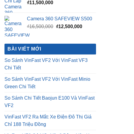
là:
tại
₫16,500,000.
là:
BÀI VIẾT MỚI
₫12,500,000.
So Sánh VinFast VF2 Với VinFast VF3
Chi Tiết
So Sánh VinFast VF2 Với VinFast Minio
Green Chi Tiết
So Sánh Chi Tiết Baojun E100 Và VinFast
VF2
VinFast VF2 Ra Mắt: Xe Điện Đô Thị Giá
Chỉ 188 Triệu Đồng
VinFast VF2 Có Mấy Màu? Bảng Màu Xe
VF2 Mới Nhất 2026