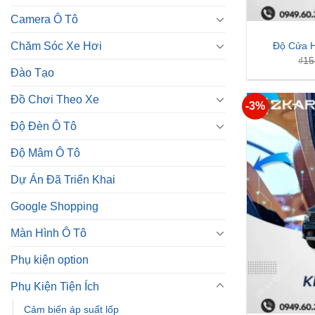
Đồ Chơi Theo Xe
-3%
Độ Đèn Ô Tô
Độ Mâm Ô Tô
Dự Án Đã Triển Khai
Google Shopping
Màn Hình Ô Tô
Phụ kiện option
Phụ Kiện Tiện Ích
Cảm biến áp suất lốp
Cảm biến lùi
Độ Cửa H
Cảnh báo điểm mù
₫
15
Cảnh báo va chạm
Cốp điện
-10%