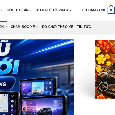
0
GÓC TƯ VẤN
ƯU ĐÃI Ô TÔ VINFAST
GIỎ HÀNG /
₫
0
CH
CHĂM SÓC XE
ĐỒ CHƠI THEO XE
TIN TỨC