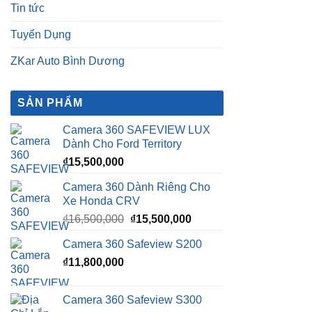
SẢN PHẨM
Camera 360 SAFEVIEW LUX
Dành Cho Ford Territory
₫
15,500,000
Camera 360 Dành Riêng Cho
Xe Honda CRV
Giá
Giá
₫
16,500,000
₫
15,500,000
gốc
hiện
Camera 360 Safeview S200
là:
tại
₫
11,800,000
₫16,500,000.
là:
₫15,500,000.
Camera 360 Safeview S300
₫
11,500,000
Camera 360 SAFEVIEW S500
Giá
Giá
₫
16,500,000
₫
12,500,000
gốc
hiện