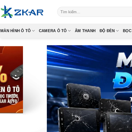
Skip
Tìm
to
kiếm:
content
MÀN HÌNH Ô TÔ
CAMERA Ô TÔ
ÂM THANH
ĐỘ ĐÈN
BỌC