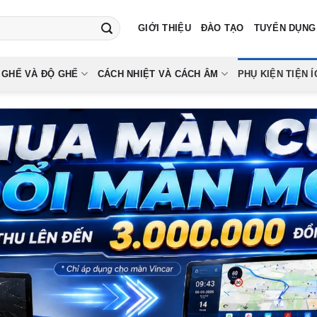
GIỚI THIỆU
ĐÀO TẠO
TUYỂN DỤNG
 GHẾ VÀ ĐỘ GHẾ
CÁCH NHIỆT VÀ CÁCH ÂM
PHỤ KIỆN TIỆN Í