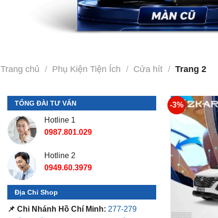
Trang chủ
/
Phụ Kiện Tiện Ích
/
Cửa hít
/
Trang 2
TỔNG ĐÀI TƯ VẤN
-3%
Hotline 1
0987.801.029
Hotline 2
0949.60.3979
Địa Chỉ Shop
📌 Chi Nhánh Hồ Chí Minh:
277-279
Đường số 9A, KDC Trung Sơn, Bình
Chánh, Tp.HCM
(giáp khu Him Lam Quận
7)
Độ Cửa Hí
📌 Chi Nhánh Bình Dương:
93 Trương
₫
15