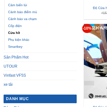
Cửa hít
Phụ kiện khác
Smartkey
Sản Phẩm Hot
UTOUR
Vinfast VF5S
xe tải
DANH MỤC
Độ Cửa 
Bảng Giá
₫
18
Bảng Giá Màn Hình Android
Dịch vụ chăm sóc xe
Dịch vụ sửa chữa