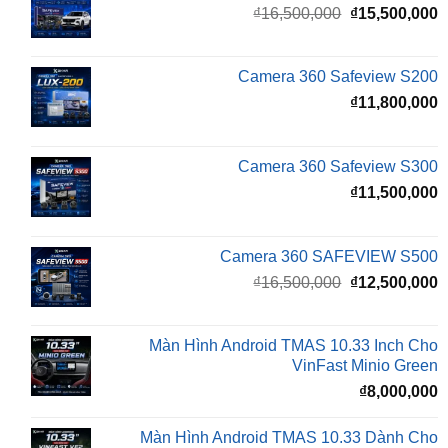
là:
t
₫16,500,000.
l
Camera 360 Safeview S200
₫
₫
11,800,000
Camera 360 Safeview S300
₫
11,500,000
Camera 360 SAFEVIEW S500
Giá
G
₫
16,500,000
₫
12,500,000
gốc
h
là:
t
₫16,500,000.
l
Màn Hình Android TMAS 10.33 Inch Cho
₫
VinFast Minio Green
₫
8,000,000
Màn Hình Android TMAS 10.33 Dành Cho
VinFast VF2
₫
8,000,000