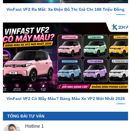
VinFast VF2 Có Mấy Màu? Bảng Màu Xe VF2 Mới Nhất 2026
TỔNG ĐÀI TƯ VẤN
Hotline 1
0987.801.029