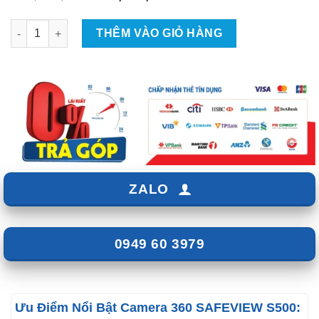
gốc
hiện
là:
tại
Camera 360 SAFEVIEW S500 số lượng
THÊM VÀO GIỎ HÀNG
₫16,500,000.
là:
₫12,500,000.
ZALO
0949 60 3979
Ưu Điểm Nổi Bật Camera 360 SAFEVIEW S500: