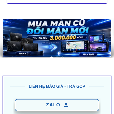
LIÊN HỆ BÁO GIÁ - TRẢ GÓP
ZALO
0949 60 3979