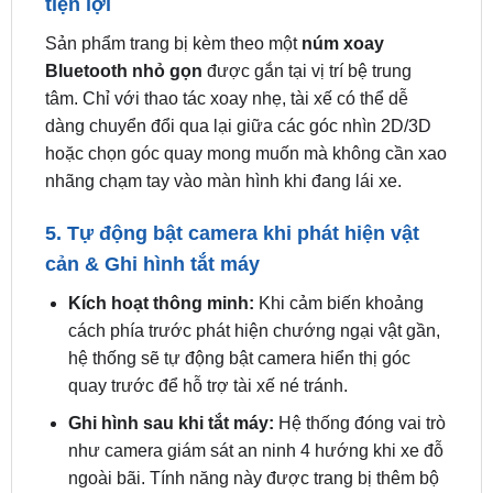
Bluetooth nhỏ gọn
được gắn tại vị trí bệ trung
tâm. Chỉ với thao tác xoay nhẹ, tài xế có thể dễ
dàng chuyển đổi qua lại giữa các góc nhìn 2D/3D
hoặc chọn góc quay mong muốn mà không cần xao
nhãng chạm tay vào màn hình khi đang lái xe.
5. Tự động bật camera khi phát hiện vật
cản & Ghi hình tắt máy
Kích hoạt thông minh:
Khi cảm biến khoảng
cách phía trước phát hiện chướng ngại vật gần,
hệ thống sẽ tự động bật camera hiển thị góc
quay trước để hỗ trợ tài xế né tránh.
Ghi hình sau khi tắt máy:
Hệ thống đóng vai trò
như camera giám sát an ninh 4 hướng khi xe đỗ
ngoài bãi. Tính năng này được trang bị thêm bộ
mạch
bảo vệ bình ắc quy
, tự động ngắt nguồn
nếu điện áp bình xuống dưới mức an toàn.