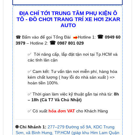
TÔ - ĐỒ CHƠI TRANG TRÍ XE HƠI ZKAR
AUTO
☎
☎
Bấm vào để gọi Tổng Đài
Hotline 1:
0949 60
☎
3979
– Hotline 2:
0987 801 029
✅ Tới nâng cấp, lắp đặt tận nơi tại Tp.HCM và
các tỉnh lân cận
✅ Cam kết: Tư vấn tận nơi miễn phí, hàng hóa
kém chất lượng ( hay lỗi do nhà sản xuất ) =>
hoàn tiền 100%.
✅ Thời gian làm việc kỹ thuật gắn tại nhà từ:
8h
– 18h (Cả T7 Và Chủ Nhật)
✅ Có xuất
hóa đơn VAT
cho Khách Hàng
🌐 Chi Nhánh 1:
277–279 Đường số 9A, KDC Trung
Sơn, xã Bình Hưng, TP.HCM (giáp khu Him Lam Quận
7)
🌐 Chi Nhánh 2:
93 Trương Định, Phường Thủ Dầu