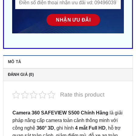
MÔ TẢ
ĐÁNH GIÁ (0)
Rate this product
Camera 360 SAFEVIEW S500 Chính Hãng
là giải
pháp nâng cấp camera toàn cảnh thông minh với
công nghệ
360° 3D
, ghi hình
4 mắt Full HD
, hỗ trợ
quan sát toàn cảnh, giảm điểm mù, đỗ xe an toàn
và ghi hình hành trình hiệu quả.
ZKar Auto
chuyên
lắp đặt
Camera 360 SAFEVIEW S500
chính hãng