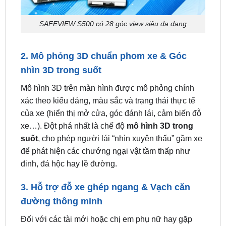
2. Mô phỏng 3D chuẩn phom xe & Góc
nhìn 3D trong suốt
Mô hình 3D trên màn hình được mô phỏng chính
xác theo kiểu dáng, màu sắc và trạng thái thực tế
của xe (hiển thị mở cửa, góc đánh lái, cảm biến đỗ
xe…). Đột phá nhất là chế độ
mô hình 3D trong
suốt
, cho phép người lái “nhìn xuyên thấu” gầm xe
để phát hiện các chướng ngại vật tầm thấp như
đinh, đá hộc hay lề đường.
3. Hỗ trợ đỗ xe ghép ngang & Vạch căn
đường thông minh
Đối với các tài mới hoặc chị em phụ nữ hay gặp
khó khăn khi lùi đỗ tại các tuyến đường TP.HCM,
SAFEVIEW S500 hỗ trợ tính năng
đỗ xe ghép