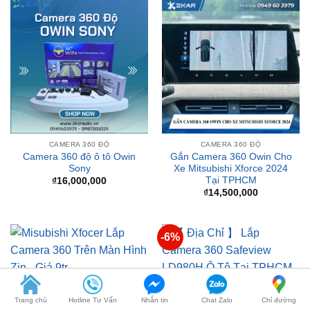
CAMERA 360 ĐỘ
CAMERA 360 ĐỘ
Camera 360 độ ô tô Owin
Gắn Camera 360 Owin Cho
Sony
Xe Mitsubishi Xforce 2024
Tại TPHCM
₫
16,000,000
₫
14,500,000
-6%
CAMERA 360 ĐỘ
CAMERA 360 ĐỘ
Misubishi Xfocer Lắp
Camera 360 Safeview
Camera 360 Trên Màn Hình
LD980H
Zin – Giá 9tr
Giá
Giá
₫
16,500,000
₫
15,500,000
gốc
hiện
₫
9,000,000
Trang chủ
Hotline Tư Vấn
Nhắn tin
Chat Zalo
Chỉ đường
là:
tại