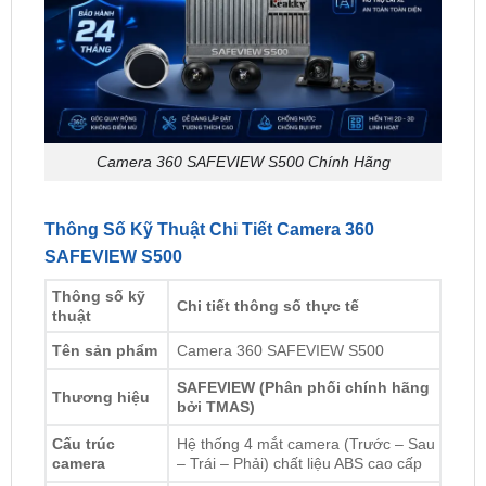
Camera 360 SAFEVIEW S500 Chính Hãng
Thông Số Kỹ Thuật Chi Tiết Camera 360
SAFEVIEW S500
Thông số kỹ
Chi tiết thông số thực tế
thuật
Tên sản phẩm
Camera 360 SAFEVIEW S500
SAFEVIEW (Phân phối chính hãng
Thương hiệu
bởi TMAS)
Cấu trúc
Hệ thống 4 mắt camera (Trước – Sau
camera
– Trái – Phải) chất liệu ABS cao cấp
Cảm biến
2MP, ghi hình Full HD
,
Độ phân giải &
tích hợp
Bộ nhớ trong 32GB
(Hỗ trợ
Bộ nhớ
USB)