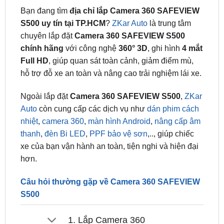
chuyên lắp đặt
Camera 360 SAFEVIEW S500
chính hãng
với công nghệ
360° 3D
, ghi hình
4 mắt
Full HD
, giúp quan sát toàn cảnh, giảm điểm mù,
hỗ trợ đỗ xe an toàn và nâng cao trải nghiệm lái xe.
Ngoài lắp đặt
Camera 360 SAFEVIEW S500
,
ZKar
Auto
còn cung cấp các dịch vụ như
dán phim cách
nhiệt
,
camera 360
,
màn hình Android
,
nâng cấp âm
thanh
,
đèn Bi LED
,
PPF bảo vệ sơn
,.., giúp chiếc
xe của bạn vận hành an toàn, tiện nghi và hiện đại
hơn.
Câu hỏi thường gặp về Camera 360 SAFEVIEW
S500
1. Lắp Camera 360
SAFEVIEW S500 có phải cắt trích