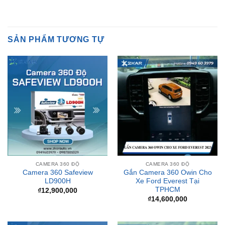
SẢN PHẨM TƯƠNG TỰ
CAMERA 360 ĐỘ
CAMERA 360 ĐỘ
Camera 360 Safeview
Gắn Camera 360 Owin Cho
LD900H
Xe Ford Everest Tại
TPHCM
₫
12,900,000
₫
14,600,000