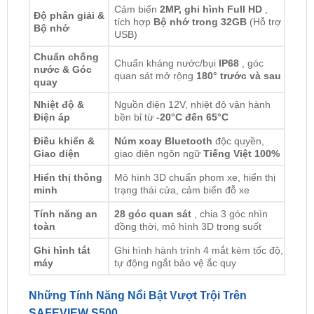
Chuẩn chống
Chuẩn kháng nước/bụi
IP68
, góc
nước & Góc
quan sát mở rộng
180° trước và sau
quay
Nhiệt độ &
Nguồn điện 12V, nhiệt độ vận hành
Điện áp
bền bỉ từ
-20°C đến 65°C
Điều khiển &
Núm xoay Bluetooth
độc quyền,
Giao diện
giao diện ngôn ngữ
Tiếng Việt 100%
Hiển thị thông
Mô hình 3D chuẩn phom xe, hiển thị
minh
trạng thái cửa, cảm biến đỗ xe
Tính năng an
28 góc quan sát
, chia 3 góc nhìn
toàn
đồng thời, mô hình 3D trong suốt
Ghi hình tắt
Ghi hình hành trình 4 mắt kèm tốc độ,
máy
tự động ngắt bảo vệ ắc quy
Những Tính Năng Nổi Bật Vượt Trội Trên
SAFEVIEW S500
1. Hiển thị 28 góc quan sát toàn cảnh &