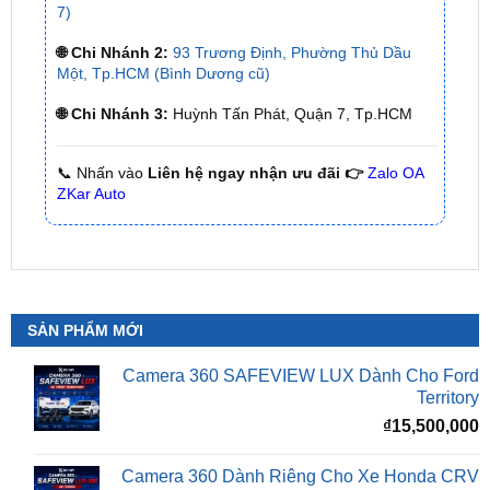
Một, Tp.HCM (Bình Dương cũ)
🌐 Chi Nhánh 3:
Huỳnh Tấn Phát, Quận 7, Tp.HCM
📞 Nhấn vào
Liên hệ ngay nhận ưu đãi 👉
Zalo OA
ZKar Auto
SẢN PHẨM MỚI
Camera 360 SAFEVIEW LUX Dành Cho Ford
Territory
₫
15,500,000
Camera 360 Dành Riêng Cho Xe Honda CRV
Giá
G
₫
16,500,000
₫
15,500,000
gốc
h