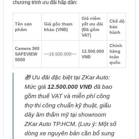
Giá niêm
Chế độ
Tên sản
Giá gốc tham
yết ưu đãi
bảo
phẩm
khảo (VNĐ)
(Đã gồm
hành
VAT)
Chính
Camera 360
12.500.000
hãng
SAFEVIEW
~~16.500.000~~
VNĐ
toàn
S500
quốc
🎁
Ưu đãi đặc biệt tại ZKar Auto:
Mức giá
12.500.000 VNĐ
đã bao
gồm thuế VAT và miễn phí công
thợ thi công chuẩn kỹ thuật, giấu
dây âm thẩm mỹ tại showroom
ZKar Auto TP.HCM.
(Lưu ý: Một số
dòng xe nguyên bản cần bổ sung
thêm bộ Canbus/Interface chuyển
đổi tín hiệu, kỹ thuật viên ZKar Auto