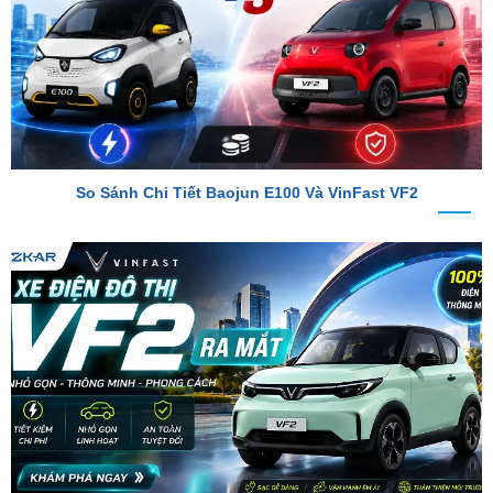
So Sánh Chi Tiết Baojun E100 Và VinFast VF2
VinFast VF2 Ra Mắt: Xe Điện Đô Thị Giá Chỉ 188 Triệu Đồng