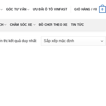
0
GÓC TƯ VẤN
ƯU ĐÃI Ô TÔ VINFAST
GIỎ HÀNG /
₫
0
CH
CHĂM SÓC XE
ĐỒ CHƠI THEO XE
TIN TỨC
n thị kết quả duy nhất