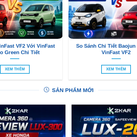
inFast VF2 Với VinFast
So Sánh Chi Tiết Baojun
o Green Chi Tiết
VinFast VF2
XEM THÊM
XEM THÊM
SẢN PHẨM MỚI