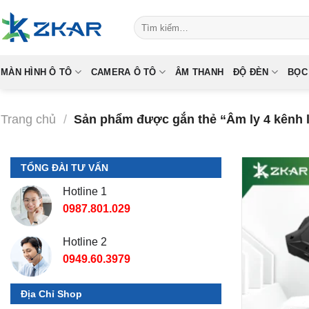
Skip
Tìm
to
kiếm:
content
MÀN HÌNH Ô TÔ
CAMERA Ô TÔ
ÂM THANH
ĐỘ ĐÈN
BỌC
Trang chủ
/
Sản phẩm được gắn thẻ “Âm ly 4 kênh l
TỔNG ĐÀI TƯ VẤN
Hotline 1
0987.801.029
Hotline 2
0949.60.3979
Địa Chỉ Shop