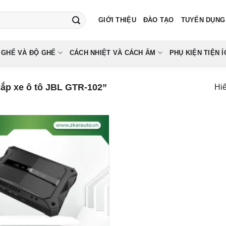
GIỚI THIỆU
ĐÀO TẠO
TUYỂN DỤNG
 GHẾ VÀ ĐỘ GHẾ
CÁCH NHIỆT VÀ CÁCH ÂM
PHỤ KIỆN TIỆN Í
ắp xe ô tô JBL GTR-102”
Hiể