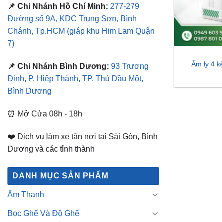
📌 Chi Nhánh Hồ Chí Minh:
277-279
Đường số 9A, KDC Trung Sơn, Bình
Chánh, Tp.HCM
(giáp khu Him Lam Quận
7)
Âm ly 4 k
📌 Chi Nhánh Bình Dương:
93 Trương
Định, P. Hiệp Thành, TP. Thủ Dầu Một,
Bình Dương
⏰ Mở Cửa 08h - 18h
❤️ Dịch vụ làm xe tận nơi tại Sài Gòn, Bình
Dương và các tỉnh thành
DANH MỤC SẢN PHẨM
Âm Thanh
Bọc Ghế Và Độ Ghế