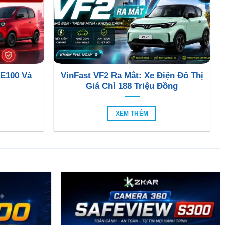
 E100 Và
VinFast VF2 Ra Mắt: Xe Điện Đô Thị
Giá Chỉ 188 Triệu Đồng
XEM THÊM