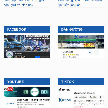
“làm đẹp” nâng cấp VF3 “gây
Tiền Giang, khách Việt có thêm
bão” giới trẻ hiện nay
địa điểm lắp đặt...
FACEBOOK
DẪN ĐƯỜNG
YOUTUBE
TIKTOK