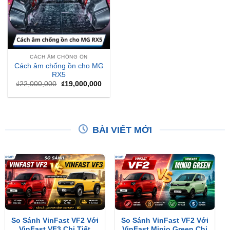
CÁCH ÂM CHỐNG ỒN
Cách âm chống ồn cho MG
RX5
Giá
Giá
₫
22,000,000
₫
19,000,000
gốc
hiện
là:
tại
₫22,000,000.
là:
₫19,000,000.
BÀI VIẾT MỚI
So Sánh VinFast VF2 Với
So Sánh VinFast VF2 Với
VinFast VF3 Chi Tiết
VinFast Minio Green Chi