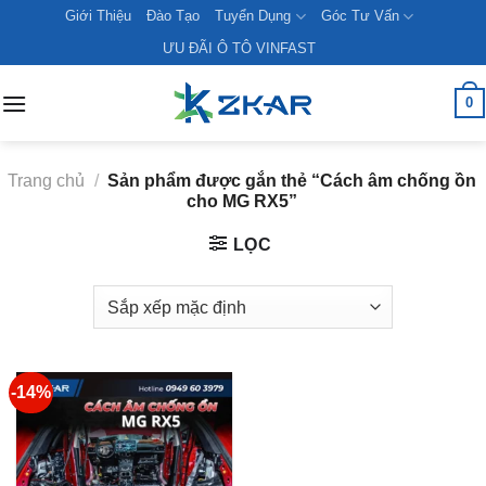
Skip
Giới Thiệu
Đào Tạo
Tuyển Dụng
Góc Tư Vấn
to
ƯU ĐÃI Ô TÔ VINFAST
content
0
Trang chủ
/
Sản phẩm được gắn thẻ “Cách âm chống ồn
cho MG RX5”
LỌC
-14%