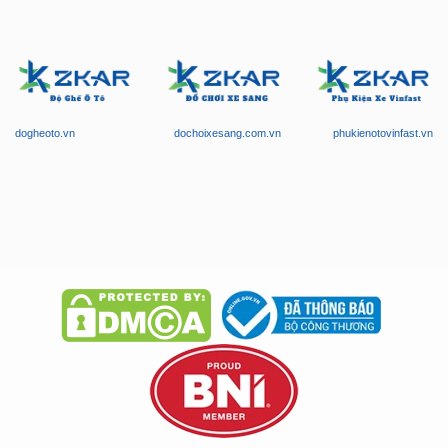
dogheoto.vn
dochoixesang.com.vn
phukienotovinfast.vn