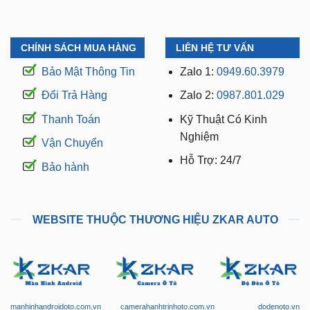
CHÍNH SÁCH MUA HÀNG
LIÊN HỆ TƯ VẤN
Bảo Mật Thông Tin
Zalo 1:
0949.60.3979
Đổi Trả Hàng
Zalo 2:
0987.801.029
Thanh Toán
Kỹ Thuật Có Kinh
Nghiệm
Vận Chuyển
Hỗ Trợ: 24/7
Bảo hành
WEBSITE THUỘC THƯƠNG HIỆU ZKAR AUTO
manhinhandroidoto.com.vn
camerahanhtrinhoto.com.vn
dodenoto.vn