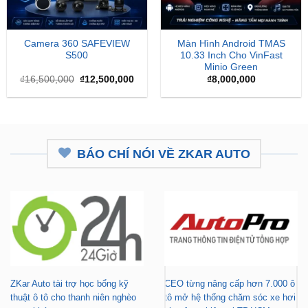
Camera 360 SAFEVIEW
Màn Hình Android TMAS
S500
10.33 Inch Cho VinFast
Minio Green
Giá
Giá
₫
16,500,000
₫
12,500,000
₫
8,000,000
gốc
hiện
là:
tại
₫16,500,000.
là:
₫12,500,000.
BÁO CHÍ NÓI VỀ ZKAR AUTO
ZKar Auto tài trợ học bổng kỹ
CEO từng nâng cấp hơn 7.000 ô
thuật ô tô cho thanh niên nghèo
tô mở hệ thống chăm sóc xe hơi