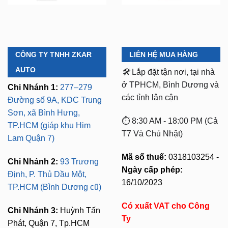
CÔNG TY TNHH ZKAR
LIÊN HỆ MUA HÀNG
AUTO
🛠️
Lắp đặt tận nơi, tại nhà
ở TPHCM, Bình Dương và
Chi Nhánh 1:
277–279
các tỉnh lân cận
Đường số 9A, KDC Trung
Sơn, xã Bình Hưng,
⏱️ 8:30 AM - 18:00 PM (Cả
TP.HCM (giáp khu Him
T7 Và Chủ Nhật)
Lam Quận 7)
Mã số thuế:
0318103254 -
Chi Nhánh 2:
93 Trương
Ngày cấp phép:
Định, P. Thủ Dầu Một,
16/10/2023
TP.HCM (Bình Dương cũ)
Có xuất VAT cho Công
Chi Nhánh 3:
Huỳnh Tấn
Ty
Phát, Quận 7, Tp.HCM