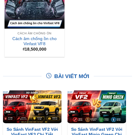
CÁCH ÂM CHỐNG ỒN
Cách âm chống ồn cho
Vinfast VF8
₫
18,500,000
BÀI VIẾT MỚI
So Sánh VinFast VF2 Với
So Sánh VinFast VF2 Với
VinFast VF3 Chi Tiết
VinFast Minio Green Chi