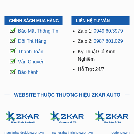
CHÍNH SÁCH MUA HÀNG
LIÊN HỆ TƯ VẤN
Bảo Mật Thông Tin
Zalo 1:
0949.60.3979
Đổi Trả Hàng
Zalo 2:
0987.801.029
Thanh Toán
Kỹ Thuật Có Kinh
Nghiệm
Vận Chuyển
Hỗ Trợ: 24/7
Bảo hành
WEBSITE THUỘC THƯƠNG HIỆU ZKAR AUTO
manhinhandroidoto.com.vn
camerahanhtrinhoto.com.vn
dodenoto.vn