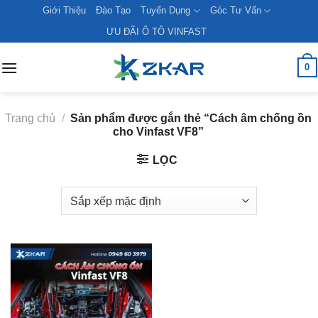
Skip
Giới Thiệu
Đào Tạo
Tuyển Dụng
Góc Tư Vấn
to
ƯU ĐÃI Ô TÔ VINFAST
content
0
Trang chủ
/
Sản phẩm được gắn thẻ “Cách âm chống ồn
cho Vinfast VF8”
LỌC