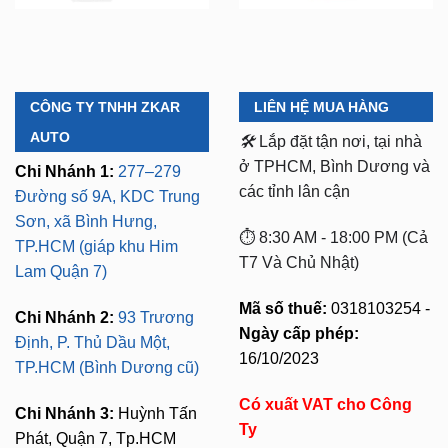
CÔNG TY TNHH ZKAR
LIÊN HỆ MUA HÀNG
AUTO
🛠️
Lắp đặt tận nơi, tại nhà
ở TPHCM, Bình Dương và
Chi Nhánh 1:
277–279
các tỉnh lân cận
Đường số 9A, KDC Trung
Sơn, xã Bình Hưng,
⏱️ 8:30 AM - 18:00 PM (Cả
TP.HCM (giáp khu Him
T7 Và Chủ Nhật)
Lam Quận 7)
Mã số thuế:
0318103254 -
Chi Nhánh 2:
93 Trương
Ngày cấp phép:
Định, P. Thủ Dầu Một,
16/10/2023
TP.HCM (Bình Dương cũ)
Có xuất VAT cho Công
Chi Nhánh 3:
Huỳnh Tấn
Ty
Phát, Quận 7, Tp.HCM