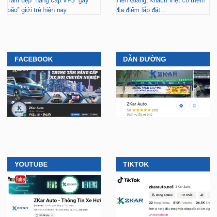
“làm đẹp” nâng cấp VF3 “gây
Tiền Giang, khách Việt có thêm
bão” giới trẻ hiện nay
địa điểm lắp đặt...
FACEBOOK
DẪN ĐƯỜNG
YOUTUBE
TIKTOK