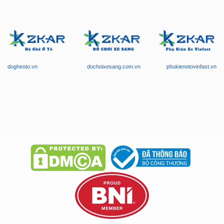
dogheoto.vn
dochoixesang.com.vn
phukienotovinfast.vn