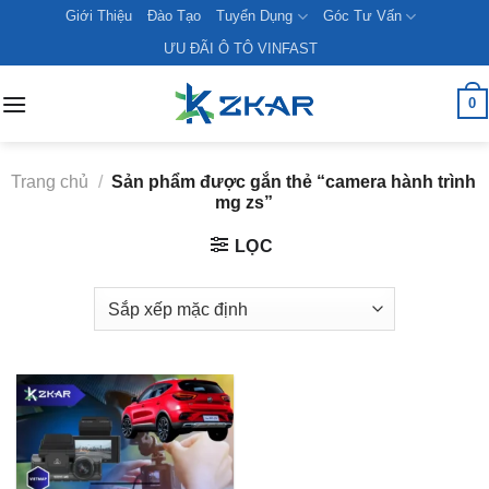
Skip
Giới Thiệu
Đào Tạo
Tuyển Dụng
Góc Tư Vấn
to
ƯU ĐÃI Ô TÔ VINFAST
content
0
Trang chủ
/
Sản phẩm được gắn thẻ “camera hành trình
mg zs”
LỌC