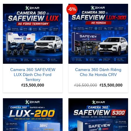
-6%
Camera 360 SAFEVIEW
Camera 360 Dành Riêng
LUX Dành Cho Ford
Cho Xe Honda CRV
Territory
Giá
Giá
₫
15,500,000
₫
16,500,000
₫
15,500,000
gốc
hiện
là:
tại
₫16,500,000.
là:
₫15,