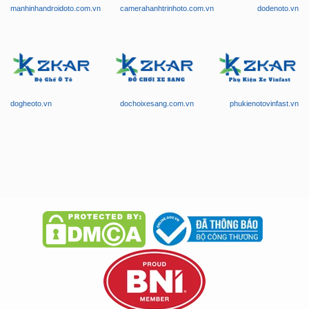
manhinhandroidoto.com.vn
camerahanhtrinhoto.com.vn
dodenoto.vn
dogheoto.vn
dochoixesang.com.vn
phukienotovinfast.vn