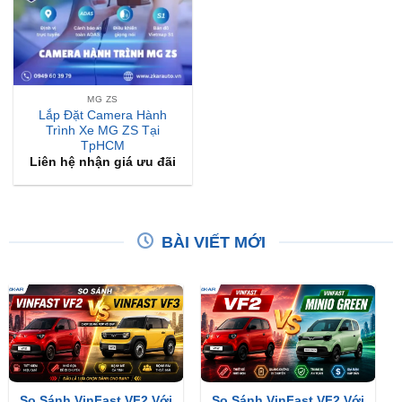
MG ZS
Lắp Đặt Camera Hành
Trình Xe MG ZS Tại
TpHCM
Liên hệ nhận giá ưu đãi
BÀI VIẾT MỚI
So Sánh VinFast VF2 Với
So Sánh VinFast VF2 Với