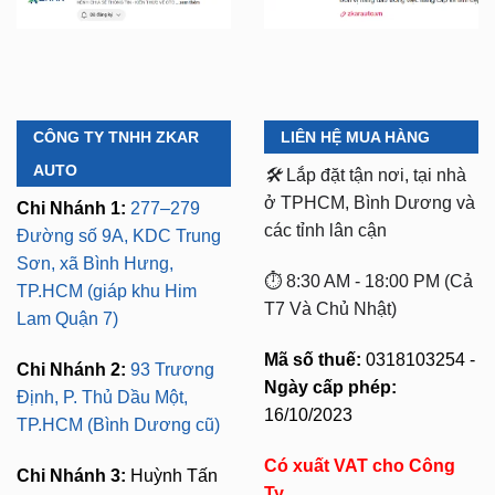
CÔNG TY TNHH ZKAR
LIÊN HỆ MUA HÀNG
AUTO
🛠️
Lắp đặt tận nơi, tại nhà
ở TPHCM, Bình Dương và
Chi Nhánh 1:
277–279
các tỉnh lân cận
Đường số 9A, KDC Trung
Sơn, xã Bình Hưng,
⏱️ 8:30 AM - 18:00 PM (Cả
TP.HCM (giáp khu Him
T7 Và Chủ Nhật)
Lam Quận 7)
Mã số thuế:
0318103254 -
Chi Nhánh 2:
93 Trương
Ngày cấp phép:
Định, P. Thủ Dầu Một,
16/10/2023
TP.HCM (Bình Dương cũ)
Có xuất VAT cho Công
Chi Nhánh 3:
Huỳnh Tấn
Ty