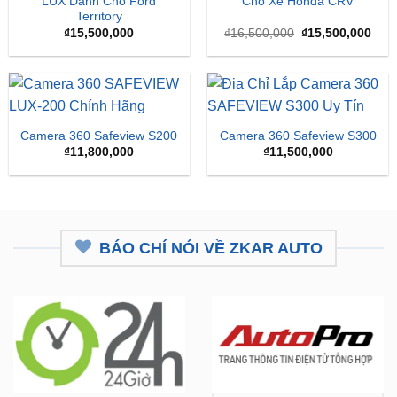
LUX Dành Cho Ford
Cho Xe Honda CRV
Territory
Giá
Giá
₫
15,500,000
₫
16,500,000
₫
15,500,000
gốc
hiện
là:
tại
₫16,500,000.
là:
₫15,
Camera 360 Safeview S200
Camera 360 Safeview S300
₫
11,800,000
₫
11,500,000
BÁO CHÍ NÓI VỀ ZKAR AUTO