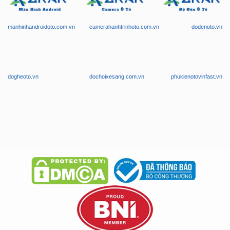
manhinhandroidoto.com.vn
camerahanhtrinhoto.com.vn
dodenoto.vn
dogheoto.vn
dochoixesang.com.vn
phukienotovinfast.vn