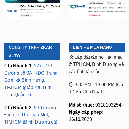
CÔNG TY TNHH ZKAR
LIÊN HỆ MUA HÀNG
AUTO
🛠️
Lắp đặt tận nơi, tại nhà
ở TPHCM, Bình Dương và
Chi Nhánh 1:
277–279
các tỉnh lân cận
Đường số 9A, KDC Trung
Sơn, xã Bình Hưng,
⏱️ 8:30 AM - 18:00 PM (Cả
TP.HCM (giáp khu Him
T7 Và Chủ Nhật)
Lam Quận 7)
Mã số thuế:
0318103254 -
Chi Nhánh 2:
93 Trương
Ngày cấp phép:
Định, P. Thủ Dầu Một,
16/10/2023
TP.HCM (Bình Dương cũ)