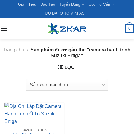
Skip
Giới Thiệu
Đào Tạo
Tuyển Dụng
Góc Tư Vấn
to
ƯU ĐÃI Ô TÔ VINFAST
content
0
Trang chủ
/
Sản phẩm được gắn thẻ “camera hành trình
Suzuki Ertiga”
LỌC
SUZUKI ERTIGA