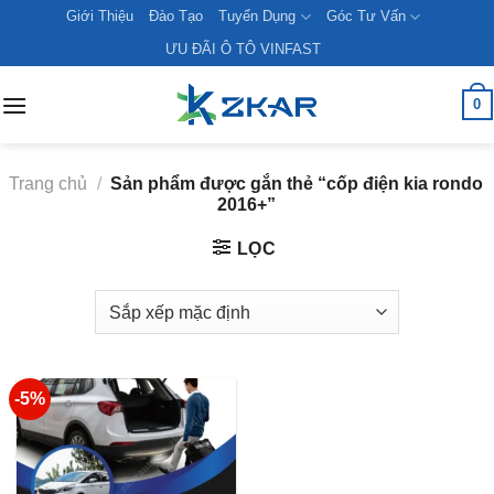
Skip
Giới Thiệu
Đào Tạo
Tuyển Dụng
Góc Tư Vấn
to
ƯU ĐÃI Ô TÔ VINFAST
content
0
Trang chủ
/
Sản phẩm được gắn thẻ “cốp điện kia rondo
2016+”
LỌC
-5%