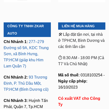
CÔNG TY TNHH ZKAR
LIÊN HỆ MUA HÀNG
AUTO
🛠️
Lắp đặt tận nơi, tại nhà
ở TPHCM, Bình Dương và
Chi Nhánh 1:
277–279
các tỉnh lân cận
Đường số 9A, KDC Trung
Sơn, xã Bình Hưng,
⏱️ 8:30 AM - 18:00 PM (Cả
TP.HCM (giáp khu Him
T7 Và Chủ Nhật)
Lam Quận 7)
Mã số thuế:
0318103254 -
Chi Nhánh 2:
93 Trương
Ngày cấp phép:
Định, P. Thủ Dầu Một,
16/10/2023
TP.HCM (Bình Dương cũ)
Có xuất VAT cho Công
Chi Nhánh 3:
Huỳnh Tấn
Ty
Phát, Quận 7, Tp.HCM