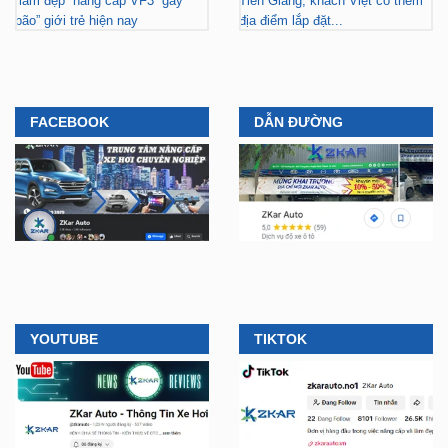
“làm đẹp” nâng cấp VF3 “gây
Tiền Giang, khách Việt có thêm
bão” giới trẻ hiện nay
địa điểm lắp đặt...
FACEBOOK
DẪN ĐƯỜNG
YOUTUBE
TIKTOK