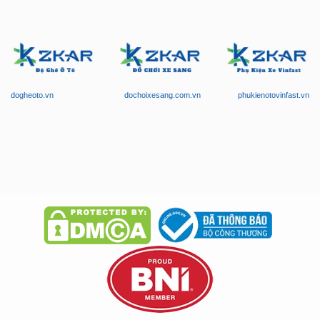
dogheoto.vn
dochoixesang.com.vn
phukienotovinfast.vn