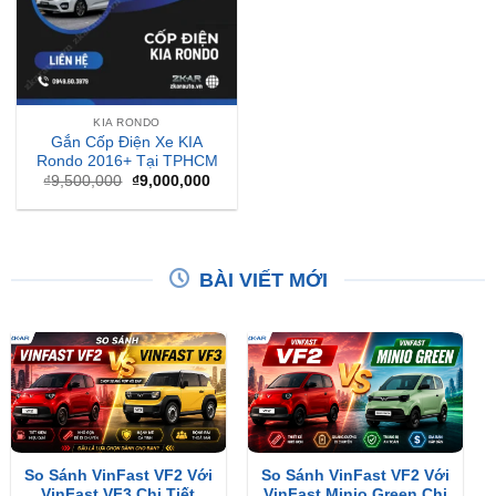
KIA RONDO
Gắn Cốp Điện Xe KIA
Rondo 2016+ Tại TPHCM
Giá
Giá
₫
9,500,000
₫
9,000,000
gốc
hiện
là:
tại
₫9,500,000.
là:
₫9,000,000.
BÀI VIẾT MỚI
So Sánh VinFast VF2 Với
So Sánh VinFast VF2 Với
VinFast VF3 Chi Tiết
VinFast Minio Green Chi