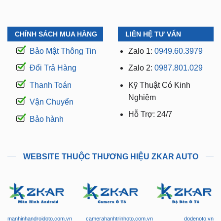
CHÍNH SÁCH MUA HÀNG
LIÊN HỆ TƯ VẤN
Bảo Mật Thông Tin
Zalo 1:
0949.60.3979
Đổi Trả Hàng
Zalo 2:
0987.801.029
Thanh Toán
Kỹ Thuật Có Kinh
Nghiệm
Vận Chuyển
Hỗ Trợ: 24/7
Bảo hành
WEBSITE THUỘC THƯƠNG HIỆU ZKAR AUTO
manhinhandroidoto.com.vn
camerahanhtrinhoto.com.vn
dodenoto.vn