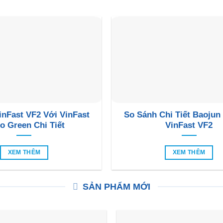
inFast VF2 Với VinFast
So Sánh Chi Tiết Baojun
o Green Chi Tiết
VinFast VF2
XEM THÊM
XEM THÊM
SẢN PHẨM MỚI