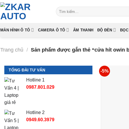
Skip
Tìm
to
kiếm:
content
MÀN HÌNH Ô TÔ
CAMERA Ô TÔ
ÂM THANH
ĐỘ ĐÈN
BỌC
Trang chủ
/
Sản phẩm được gắn thẻ “cửa hít owin 
TỔNG ĐÀI TƯ VẤN
-5%
Hotline 1
0987.801.029
Hotline 2
0949.60.3979