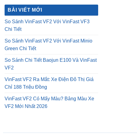
₫16,500,000.
là:
BÀI VIẾT MỚI
₫12,500,000.
So Sánh VinFast VF2 Với VinFast VF3
Chi Tiết
So Sánh VinFast VF2 Với VinFast Minio
Green Chi Tiết
So Sánh Chi Tiết Baojun E100 Và VinFast
VF2
VinFast VF2 Ra Mắt: Xe Điện Đô Thị Giá
Chỉ 188 Triệu Đồng
VinFast VF2 Có Mấy Màu? Bảng Màu Xe
VF2 Mới Nhất 2026