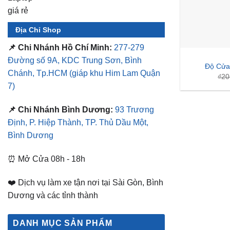
Địa Chỉ Shop
📌 Chi Nhánh Hồ Chí Minh:
277-279
Đường số 9A, KDC Trung Sơn, Bình
Độ Cửa
Chánh, Tp.HCM
(giáp khu Him Lam Quận
₫
20
7)
📌 Chi Nhánh Bình Dương:
93 Trương
Định, P. Hiệp Thành, TP. Thủ Dầu Một,
Bình Dương
⏰ Mở Cửa 08h - 18h
❤️ Dịch vụ làm xe tận nơi tại Sài Gòn, Bình
Dương và các tỉnh thành
DANH MỤC SẢN PHẨM