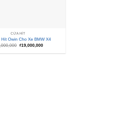
CỬA HÍT
 Hít Owin Cho Xe BMW X4
Giá
Giá
,000,000
₫
19,000,000
gốc
hiện
là:
tại
₫20,000,000.
là:
₫19,000,000.