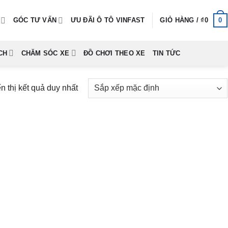
0
GÓC TƯ VẤN
ƯU ĐÃI Ô TÔ VINFAST
GIỎ HÀNG /
₫
0
CH
CHĂM SÓC XE
ĐỒ CHƠI THEO XE
TIN TỨC
n thị kết quả duy nhất