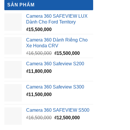
SẢN PHẨM
Camera 360 SAFEVIEW LUX
Dành Cho Ford Territory
₫
15,500,000
Camera 360 Dành Riêng Cho
Xe Honda CRV
Giá
Giá
₫
16,500,000
₫
15,500,000
gốc
hiện
Camera 360 Safeview S200
là:
tại
₫
11,800,000
₫16,500,000.
là:
₫15,500,000.
Camera 360 Safeview S300
₫
11,500,000
Camera 360 SAFEVIEW S500
Giá
Giá
₫
16,500,000
₫
12,500,000
gốc
hiện
là:
tại