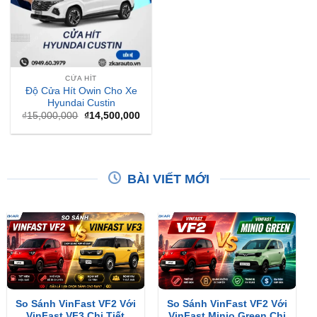
CỬA HÍT
Độ Cửa Hít Owin Cho Xe
Hyundai Custin
Giá
Giá
₫
15,000,000
₫
14,500,000
gốc
hiện
là:
tại
₫15,000,000.
là:
₫14,500,000.
BÀI VIẾT MỚI
So Sánh VinFast VF2 Với
So Sánh VinFast VF2 Với
VinFast VF3 Chi Tiết
VinFast Minio Green Chi