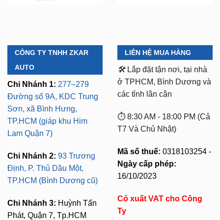
CÔNG TY TNHH ZKAR
LIÊN HỆ MUA HÀNG
AUTO
🛠️
Lắp đặt tận nơi, tại nhà
ở TPHCM, Bình Dương và
Chi Nhánh 1:
277–279
các tỉnh lân cận
Đường số 9A, KDC Trung
Sơn, xã Bình Hưng,
⏱️ 8:30 AM - 18:00 PM (Cả
TP.HCM (giáp khu Him
T7 Và Chủ Nhật)
Lam Quận 7)
Mã số thuế:
0318103254 -
Chi Nhánh 2:
93 Trương
Ngày cấp phép:
Định, P. Thủ Dầu Một,
16/10/2023
TP.HCM (Bình Dương cũ)
Có xuất VAT cho Công
Chi Nhánh 3:
Huỳnh Tấn
Ty
Phát, Quận 7, Tp.HCM