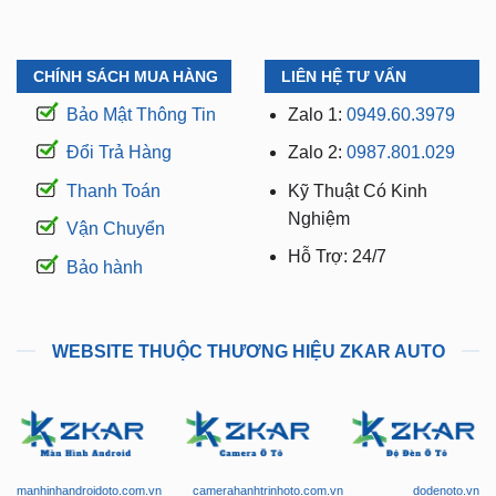
CHÍNH SÁCH MUA HÀNG
LIÊN HỆ TƯ VẤN
Bảo Mật Thông Tin
Zalo 1:
0949.60.3979
Đổi Trả Hàng
Zalo 2:
0987.801.029
Thanh Toán
Kỹ Thuật Có Kinh
Nghiệm
Vận Chuyển
Hỗ Trợ: 24/7
Bảo hành
WEBSITE THUỘC THƯƠNG HIỆU ZKAR AUTO
manhinhandroidoto.com.vn
camerahanhtrinhoto.com.vn
dodenoto.vn