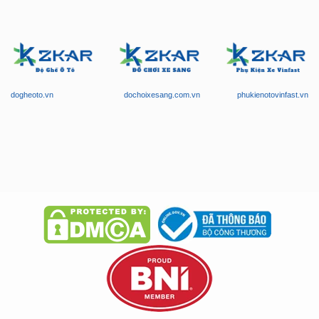
dogheoto.vn
dochoixesang.com.vn
phukienotovinfast.vn