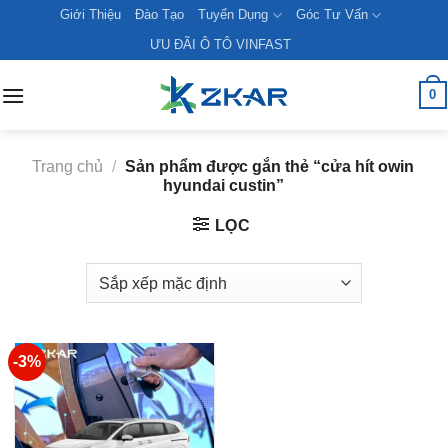
Skip
Giới Thiệu
Đào Tạo
Tuyển Dụng
Góc Tư Vấn
to
ƯU ĐÃI Ô TÔ VINFAST
content
0
Trang chủ
/
Sản phẩm được gắn thẻ “cửa hít owin
hyundai custin”
LỌC
-3%