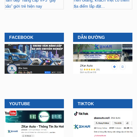
“làm đẹp” nâng cấp VF3 “gây
Tiền Giang, khách Việt có thêm
bão” giới trẻ hiện nay
địa điểm lắp đặt...
FACEBOOK
DẪN ĐƯỜNG
YOUTUBE
TIKTOK