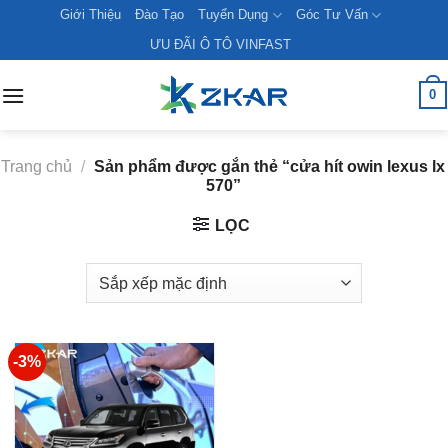
Skip
Giới Thiệu
Đào Tạo
Tuyển Dụng
Góc Tư Vấn
to
ƯU ĐÃI Ô TÔ VINFAST
content
0
Trang chủ
/
Sản phẩm được gắn thẻ “cửa hít owin lexus lx
570”
LỌC
-3%