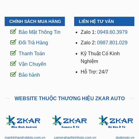
CHÍNH SÁCH MUA HÀNG
LIÊN HỆ TƯ VẤN
Bảo Mật Thông Tin
Zalo 1:
0949.60.3979
Đổi Trả Hàng
Zalo 2:
0987.801.029
Thanh Toán
Kỹ Thuật Có Kinh
Nghiệm
Vận Chuyển
Hỗ Trợ: 24/7
Bảo hành
WEBSITE THUỘC THƯƠNG HIỆU ZKAR AUTO
manhinhandroidoto.com.vn
camerahanhtrinhoto.com.vn
dodenoto.vn