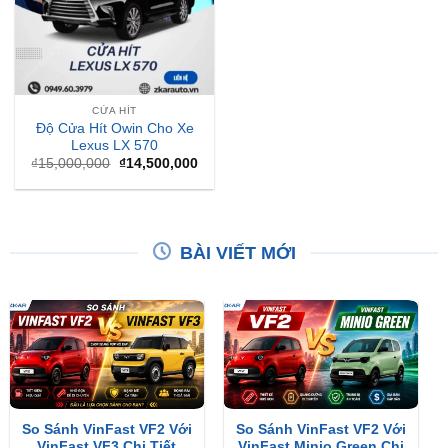
CỬA HÍT
Độ Cửa Hít Owin Cho Xe
Lexus LX 570
Giá
Giá
₫
15,000,000
₫
14,500,000
gốc
hiện
là:
tại
₫15,000,000.
là:
₫14,500,000.
BÀI VIẾT MỚI
So Sánh VinFast VF2 Với
So Sánh VinFast VF2 Với
VinFast VF3 Chi Tiết
VinFast Minio Green Chi