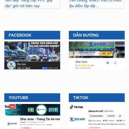
“làm đẹp” nâng cấp VF3 “gây
Tiền Giang, khách Việt có thêm
bão” giới trẻ hiện nay
địa điểm lắp đặt...
FACEBOOK
DẪN ĐƯỜNG
YOUTUBE
TIKTOK