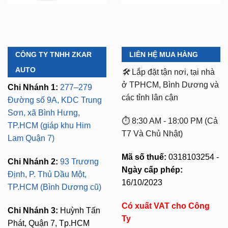
CÔNG TY TNHH ZKAR
LIÊN HỆ MUA HÀNG
AUTO
🛠️
Lắp đặt tận nơi, tại nhà
ở TPHCM, Bình Dương và
Chi Nhánh 1:
277–279
các tỉnh lân cận
Đường số 9A, KDC Trung
Sơn, xã Bình Hưng,
⏱️ 8:30 AM - 18:00 PM (Cả
TP.HCM (giáp khu Him
T7 Và Chủ Nhật)
Lam Quận 7)
Mã số thuế:
0318103254 -
Chi Nhánh 2:
93 Trương
Ngày cấp phép:
Định, P. Thủ Dầu Một,
16/10/2023
TP.HCM (Bình Dương cũ)
Có xuất VAT cho Công
Chi Nhánh 3:
Huỳnh Tấn
Ty
Phát, Quận 7, Tp.HCM