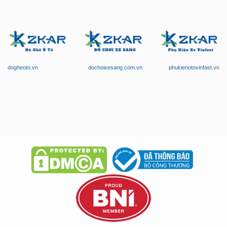
dogheoto.vn
dochoixesang.com.vn
phukienotovinfast.vn