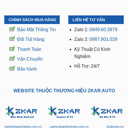
CHÍNH SÁCH MUA HÀNG
LIÊN HỆ TƯ VẤN
Bảo Mật Thông Tin
Zalo 1:
0949.60.3979
Đổi Trả Hàng
Zalo 2:
0987.801.029
Thanh Toán
Kỹ Thuật Có Kinh
Nghiệm
Vận Chuyển
Hỗ Trợ: 24/7
Bảo hành
WEBSITE THUỘC THƯƠNG HIỆU ZKAR AUTO
manhinhandroidoto.com.vn
camerahanhtrinhoto.com.vn
dodenoto.vn