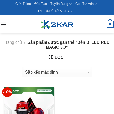
Skip
Giới Thiệu
Đào Tạo
Tuyển Dụng
Góc Tư Vấn
to
ƯU ĐÃI Ô TÔ VINFAST
content
0
Trang chủ
/
Sản phẩm được gắn thẻ “Đèn Bi LED RED
MAGIC 3.0”
LỌC
-10%