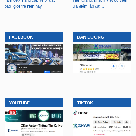
“làm đẹp” nâng cấp VF3 “gây
Tiền Giang, khách Việt có thêm
bão” giới trẻ hiện nay
địa điểm lắp đặt...
FACEBOOK
DẪN ĐƯỜNG
YOUTUBE
TIKTOK