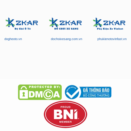
dogheoto.vn
dochoixesang.com.vn
phukienotovinfast.vn