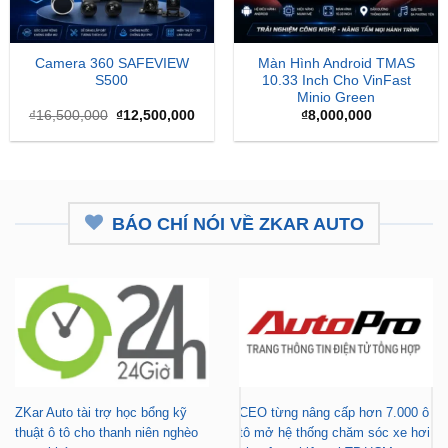
Camera 360 SAFEVIEW
Màn Hình Android TMAS
S500
10.33 Inch Cho VinFast
Minio Green
Giá
Giá
₫
16,500,000
₫
12,500,000
₫
8,000,000
gốc
hiện
là:
tại
₫16,500,000.
là:
₫12,500,000.
BÁO CHÍ NÓI VỀ ZKAR AUTO
ZKar Auto tài trợ học bổng kỹ
CEO từng nâng cấp hơn 7.000 ô
thuật ô tô cho thanh niên nghèo
tô mở hệ thống chăm sóc xe hơi