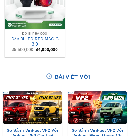
ĐỘ BI PHA COS
Đèn Bi LED RED MAGIC
3.0
Giá
Giá
₫
5,500,000
₫
4,950,000
gốc
hiện
là:
tại
₫5,500,000.
là:
₫4,950,000.
BÀI VIẾT MỚI
So Sánh VinFast VF2 Với
So Sánh VinFast VF2 Với
VinFast VF3 Chi Tiết
VinFast Minio Green Chi