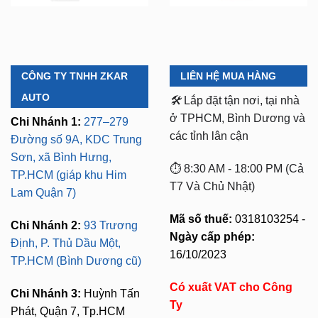
CÔNG TY TNHH ZKAR
LIÊN HỆ MUA HÀNG
AUTO
🛠️
Lắp đặt tận nơi, tại nhà
ở TPHCM, Bình Dương và
Chi Nhánh 1:
277–279
các tỉnh lân cận
Đường số 9A, KDC Trung
Sơn, xã Bình Hưng,
⏱️ 8:30 AM - 18:00 PM (Cả
TP.HCM (giáp khu Him
T7 Và Chủ Nhật)
Lam Quận 7)
Mã số thuế:
0318103254 -
Chi Nhánh 2:
93 Trương
Ngày cấp phép:
Định, P. Thủ Dầu Một,
16/10/2023
TP.HCM (Bình Dương cũ)
Có xuất VAT cho Công
Chi Nhánh 3:
Huỳnh Tấn
Ty
Phát, Quận 7, Tp.HCM