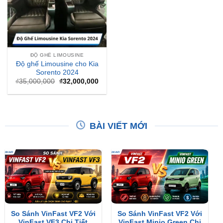
ĐỘ GHẾ LIMOUSINE
Độ ghế Limousine cho Kia
Sorento 2024
Giá
Giá
₫
35,000,000
₫
32,000,000
gốc
hiện
là:
tại
₫35,000,000.
là:
₫32,000,000.
BÀI VIẾT MỚI
So Sánh VinFast VF2 Với
So Sánh VinFast VF2 Với
VinFast VF3 Chi Tiết
VinFast Minio Green Chi