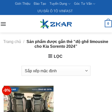
Skip
Giới Thiệu
Đào Tạo
Tuyển Dụng
Góc Tư Vấn
to
ƯU ĐÃI Ô TÔ VINFAST
content
0
Trang chủ
/
Sản phẩm được gắn thẻ “độ ghế limousine
cho Kia Sorento 2024”
LỌC
-9%