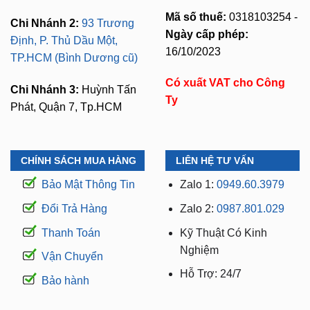
Mã số thuế:
0318103254 -
Chi Nhánh 2:
93 Trương
Ngày cấp phép:
Định, P. Thủ Dầu Một,
16/10/2023
TP.HCM (Bình Dương cũ)
Có xuất VAT cho Công
Chi Nhánh 3:
Huỳnh Tấn
Ty
Phát, Quận 7, Tp.HCM
CHÍNH SÁCH MUA HÀNG
LIÊN HỆ TƯ VẤN
Bảo Mật Thông Tin
Zalo 1:
0949.60.3979
Đổi Trả Hàng
Zalo 2:
0987.801.029
Thanh Toán
Kỹ Thuật Có Kinh
Nghiệm
Vận Chuyển
Hỗ Trợ: 24/7
Bảo hành