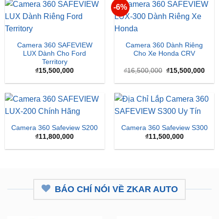
-6%
Camera 360 SAFEVIEW
Camera 360 Dành Riêng
LUX Dành Cho Ford
Cho Xe Honda CRV
Territory
Giá
Giá
₫
15,500,000
₫
16,500,000
₫
15,500,000
gốc
hiện
là:
tại
₫16,500,000.
là:
₫15,
Camera 360 Safeview S200
Camera 360 Safeview S300
₫
11,800,000
₫
11,500,000
BÁO CHÍ NÓI VỀ ZKAR AUTO