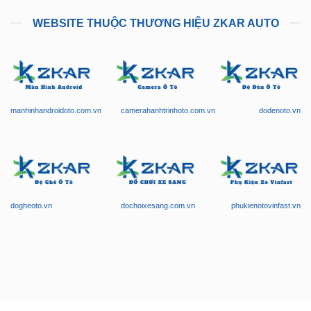
WEBSITE THUỘC THƯƠNG HIỆU ZKAR AUTO
manhinhandroidoto.com.vn
camerahanhtrinhoto.com.vn
dodenoto.vn
dogheoto.vn
dochoixesang.com.vn
phukienotovinfast.vn