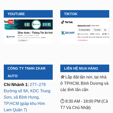
YOUTUBE
TIKTOK
CÔNG TY TNHH ZKAR
LIÊN HỆ MUA HÀNG
AUTO
🛠️
Lắp đặt tận nơi, tại nhà
ở TPHCM, Bình Dương và
Chi Nhánh 1:
277–279
các tỉnh lân cận
Đường số 9A, KDC Trung
Sơn, xã Bình Hưng,
⏱️ 8:30 AM - 18:00 PM (Cả
TP.HCM (giáp khu Him
T7 Và Chủ Nhật)
Lam Quận 7)