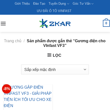
Skip
Giới Thiệu
Đào Tạo
Tuyển Dụng
Góc Tư Vấn
to
ƯU ĐÃI Ô TÔ VINFAST
content
0
Trang chủ
/
Sản phẩm được gắn thẻ “Gương điện cho
VInfast VF3”
LỌC
-8%