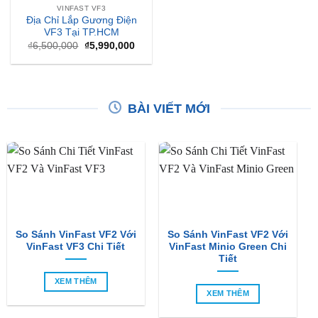
VINFAST VF3
Địa Chỉ Lắp Gương Điện
VF3 Tại TP.HCM
Giá
Giá
₫
6,500,000
₫
5,990,000
gốc
hiện
là:
tại
₫6,500,000.
là:
₫5,990,000.
BÀI VIẾT MỚI
So Sánh VinFast VF2 Với
So Sánh VinFast VF2 Với
VinFast VF3 Chi Tiết
VinFast Minio Green Chi
Tiết
XEM THÊM
XEM THÊM