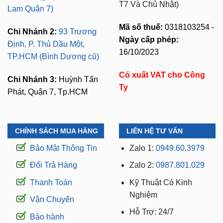
T7 Và Chủ Nhật)
Lam Quận 7)
Mã số thuế:
0318103254 -
Chi Nhánh 2:
93 Trương
Ngày cấp phép:
Định, P. Thủ Dầu Một,
16/10/2023
TP.HCM (Bình Dương cũ)
Có xuất VAT cho Công
Chi Nhánh 3:
Huỳnh Tấn
Ty
Phát, Quận 7, Tp.HCM
CHÍNH SÁCH MUA HÀNG
LIÊN HỆ TƯ VẤN
Bảo Mật Thông Tin
Zalo 1:
0949.60.3979
Đổi Trả Hàng
Zalo 2:
0987.801.029
Thanh Toán
Kỹ Thuật Có Kinh
Nghiệm
Vận Chuyển
Hỗ Trợ: 24/7
Bảo hành