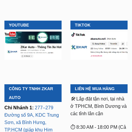
YOUTUBE
TIKTOK
CÔNG TY TNHH ZKAR
LIÊN HỆ MUA HÀNG
AUTO
🛠️
Lắp đặt tận nơi, tại nhà
ở TPHCM, Bình Dương và
Chi Nhánh 1:
277–279
các tỉnh lân cận
Đường số 9A, KDC Trung
Sơn, xã Bình Hưng,
⏱️ 8:30 AM - 18:00 PM (Cả
TP.HCM (giáp khu Him