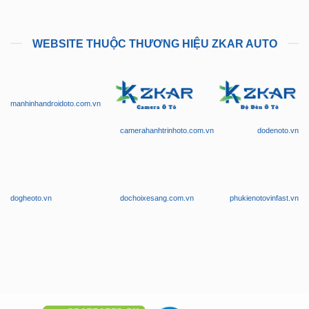
WEBSITE THUỘC THƯƠNG HIỆU ZKAR AUTO
manhinhandroidoto.com.vn
camerahanhtrinhoto.com.vn
dodenoto.vn
dogheoto.vn
dochoixesang.com.vn
phukienotovinfast.vn