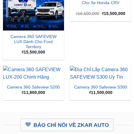
Cho Xe Honda CRV
Giá
Giá
₫
16,500,000
₫
15,500,000
gốc
hiện
là:
tại
₫16,500,000.
là:
₫15,
Camera 360 SAFEVIEW
LUX Dành Cho Ford
Territory
₫
15,500,000
Camera 360 Safeview S200
Camera 360 Safeview S300
₫
11,800,000
₫
11,500,000
BÁO CHÍ NÓI VỀ ZKAR AUTO