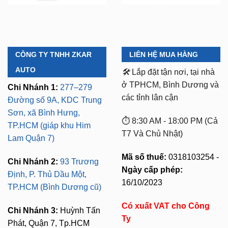
CÔNG TY TNHH ZKAR
LIÊN HỆ MUA HÀNG
AUTO
🛠️
Lắp đặt tận nơi, tại nhà
ở TPHCM, Bình Dương và
Chi Nhánh 1:
277–279
các tỉnh lân cận
Đường số 9A, KDC Trung
Sơn, xã Bình Hưng,
⏱️ 8:30 AM - 18:00 PM (Cả
TP.HCM (giáp khu Him
T7 Và Chủ Nhật)
Lam Quận 7)
Mã số thuế:
0318103254 -
Chi Nhánh 2:
93 Trương
Ngày cấp phép:
Định, P. Thủ Dầu Một,
16/10/2023
TP.HCM (Bình Dương cũ)
Có xuất VAT cho Công
Chi Nhánh 3:
Huỳnh Tấn
Ty
Phát, Quận 7, Tp.HCM