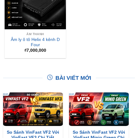
ÂM THANH
Âm ly ô tô Helix 4 kênh D
Four
₫
7,000,000
BÀI VIẾT MỚI
So Sánh VinFast VF2 Với
So Sánh VinFast VF2 Với
VinFast VF3 Chi Tiết
VinFast Minio Green Chi