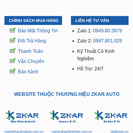
CHÍNH SÁCH MUA HÀNG
LIÊN HỆ TƯ VẤN
Bảo Mật Thông Tin
Zalo 1:
0949.60.3979
Đổi Trả Hàng
Zalo 2:
0987.801.029
Thanh Toán
Kỹ Thuật Có Kinh
Nghiệm
Vận Chuyển
Hỗ Trợ: 24/7
Bảo hành
WEBSITE THUỘC THƯƠNG HIỆU ZKAR AUTO
manhinhandroidoto.com.vn
camerahanhtrinhoto.com.vn
dodenoto.vn