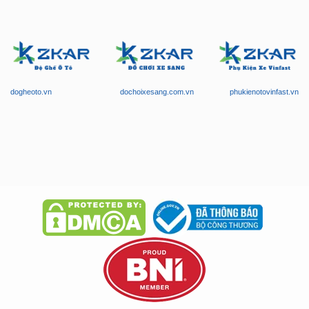
dogheoto.vn
dochoixesang.com.vn
phukienotovinfast.vn