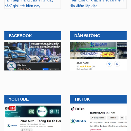
“làm đẹp” nâng cấp VF3 “gây
Tiền Giang, khách Việt có thêm
bão” giới trẻ hiện nay
địa điểm lắp đặt...
FACEBOOK
DẪN ĐƯỜNG
YOUTUBE
TIKTOK