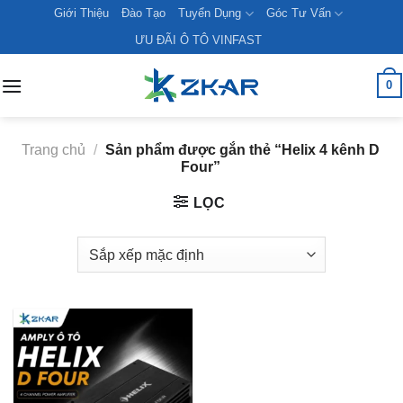
Skip
Giới Thiệu
Đào Tạo
Tuyển Dụng
Góc Tư Vấn
to
ƯU ĐÃI Ô TÔ VINFAST
content
0
Trang chủ
/
Sản phẩm được gắn thẻ “Helix 4 kênh D
Four”
LỌC