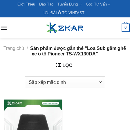
Skip
Giới Thiệu
Đào Tạo
Tuyển Dụng
Góc Tư Vấn
to
ƯU ĐÃI Ô TÔ VINFAST
content
0
Trang chủ
/
Sản phẩm được gắn thẻ “Loa Sub gầm ghế
xe ô tô Pioneer TS-WX130DA”
LỌC