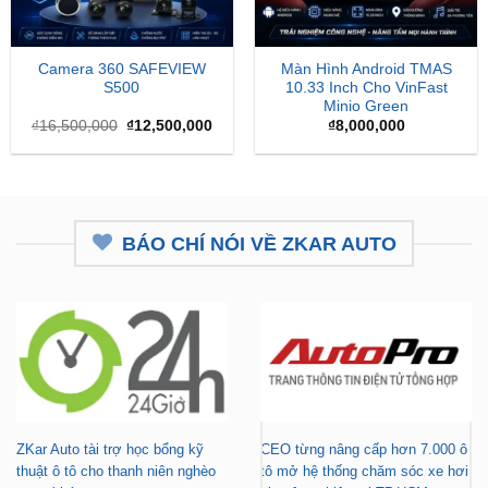
Camera 360 SAFEVIEW
Màn Hình Android TMAS
S500
10.33 Inch Cho VinFast
Minio Green
Giá
Giá
₫
16,500,000
₫
12,500,000
₫
8,000,000
gốc
hiện
là:
tại
₫16,500,000.
là:
₫12,500,000.
BÁO CHÍ NÓI VỀ ZKAR AUTO
ZKar Auto tài trợ học bổng kỹ
CEO từng nâng cấp hơn 7.000 ô
thuật ô tô cho thanh niên nghèo
tô mở hệ thống chăm sóc xe hơi