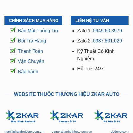
CHÍNH SÁCH MUA HÀNG
LIÊN HỆ TƯ VẤN
Bảo Mật Thông Tin
Zalo 1:
0949.60.3979
Đổi Trả Hàng
Zalo 2:
0987.801.029
Thanh Toán
Kỹ Thuật Có Kinh
Nghiệm
Vận Chuyển
Hỗ Trợ: 24/7
Bảo hành
WEBSITE THUỘC THƯƠNG HIỆU ZKAR AUTO
manhinhandroidoto.com.vn
camerahanhtrinhoto.com.vn
dodenoto.vn