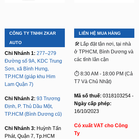
CÔNG TY TNHH ZKAR
LIÊN HỆ MUA HÀNG
AUTO
🛠️
Lắp đặt tận nơi, tại nhà
ở TPHCM, Bình Dương và
Chi Nhánh 1:
277–279
các tỉnh lân cận
Đường số 9A, KDC Trung
Sơn, xã Bình Hưng,
⏱️ 8:30 AM - 18:00 PM (Cả
TP.HCM (giáp khu Him
T7 Và Chủ Nhật)
Lam Quận 7)
Mã số thuế:
0318103254 -
Chi Nhánh 2:
93 Trương
Ngày cấp phép:
Định, P. Thủ Dầu Một,
16/10/2023
TP.HCM (Bình Dương cũ)
Có xuất VAT cho Công
Chi Nhánh 3:
Huỳnh Tấn
Ty
Phát, Quận 7, Tp.HCM