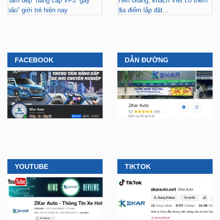
“làm đẹp” nâng cấp VF3 “gây
Tiền Giang, khách Việt có thêm
bão” giới trẻ hiện nay
địa điểm lắp đặt...
FACEBOOK
DẪN ĐƯỜNG
YOUTUBE
TIKTOK