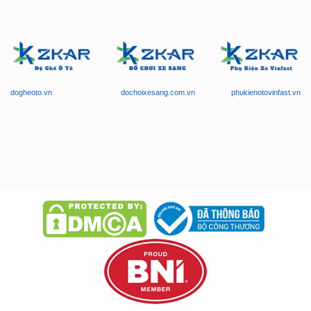
dogheoto.vn
dochoixesang.com.vn
phukienotovinfast.vn