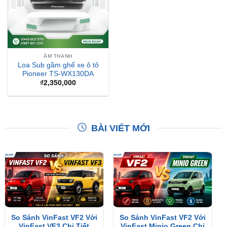
ÂM THANH
Loa Sub gầm ghế xe ô tô
Pioneer TS-WX130DA
₫
2,350,000
BÀI VIẾT MỚI
So Sánh VinFast VF2 Với
So Sánh VinFast VF2 Với
VinFast VF3 Chi Tiết
VinFast Minio Green Chi