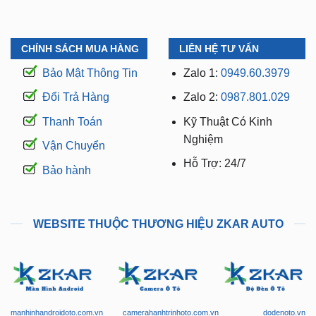
CHÍNH SÁCH MUA HÀNG
LIÊN HỆ TƯ VẤN
Bảo Mật Thông Tin
Zalo 1:
0949.60.3979
Đổi Trả Hàng
Zalo 2:
0987.801.029
Thanh Toán
Kỹ Thuật Có Kinh
Nghiệm
Vận Chuyển
Hỗ Trợ: 24/7
Bảo hành
WEBSITE THUỘC THƯƠNG HIỆU ZKAR AUTO
manhinhandroidoto.com.vn
camerahanhtrinhoto.com.vn
dodenoto.vn