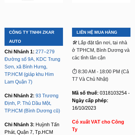
CÔNG TY TNHH ZKAR
LIÊN HỆ MUA HÀNG
AUTO
🛠️
Lắp đặt tận nơi, tại nhà
ở TPHCM, Bình Dương và
Chi Nhánh 1:
277–279
các tỉnh lân cận
Đường số 9A, KDC Trung
Sơn, xã Bình Hưng,
⏱️ 8:30 AM - 18:00 PM (Cả
TP.HCM (giáp khu Him
T7 Và Chủ Nhật)
Lam Quận 7)
Mã số thuế:
0318103254 -
Chi Nhánh 2:
93 Trương
Ngày cấp phép:
Định, P. Thủ Dầu Một,
16/10/2023
TP.HCM (Bình Dương cũ)
Có xuất VAT cho Công
Chi Nhánh 3:
Huỳnh Tấn
Ty
Phát, Quận 7, Tp.HCM