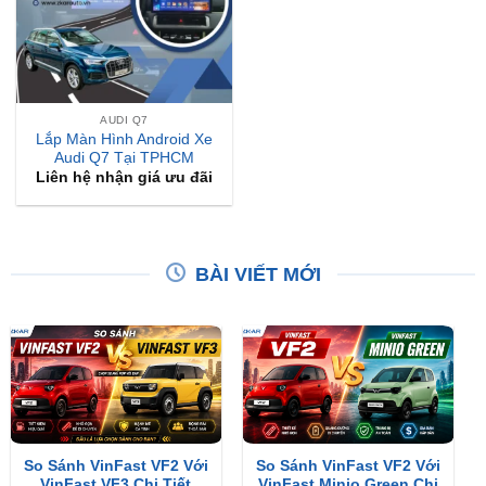
AUDI Q7
Lắp Màn Hình Android Xe
Audi Q7 Tại TPHCM
Liên hệ nhận giá ưu đãi
BÀI VIẾT MỚI
So Sánh VinFast VF2 Với
So Sánh VinFast VF2 Với
VinFast VF3 Chi Tiết
VinFast Minio Green Chi