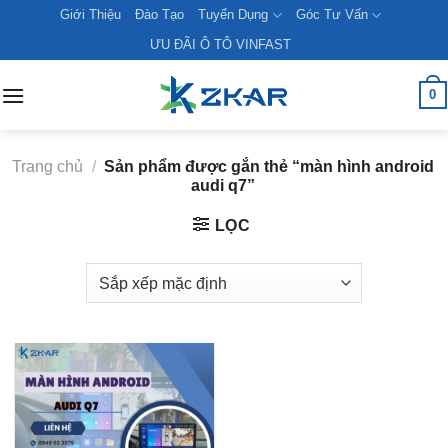
Skip
Giới Thiệu
Đào Tạo
Tuyển Dụng
Góc Tư Vấn
to
ƯU ĐÃI Ô TÔ VINFAST
content
0
Trang chủ
/
Sản phẩm được gắn thẻ “màn hình android
audi q7”
LỌC