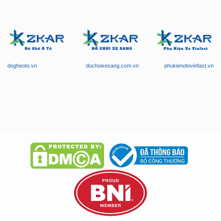
dogheoto.vn
dochoixesang.com.vn
phukienotovinfast.vn