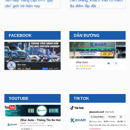
“làm đẹp” nâng cấp VF3 “gây
Tiền Giang, khách Việt có thêm
bão” giới trẻ hiện nay
địa điểm lắp đặt...
FACEBOOK
DẪN ĐƯỜNG
YOUTUBE
TIKTOK