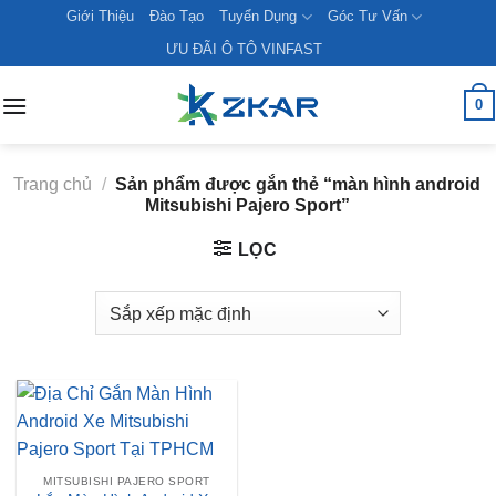
Skip
Giới Thiệu
Đào Tạo
Tuyển Dụng
Góc Tư Vấn
to
ƯU ĐÃI Ô TÔ VINFAST
content
0
Trang chủ
/
Sản phẩm được gắn thẻ “màn hình android
Mitsubishi Pajero Sport”
LỌC
MITSUBISHI PAJERO SPORT