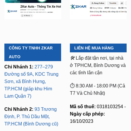
CÔNG TY TNHH ZKAR
LIÊN HỆ MUA HÀNG
AUTO
🛠️
Lắp đặt tận nơi, tại nhà
ở TPHCM, Bình Dương và
Chi Nhánh 1:
277–279
các tỉnh lân cận
Đường số 9A, KDC Trung
Sơn, xã Bình Hưng,
⏱️ 8:30 AM - 18:00 PM (Cả
TP.HCM (giáp khu Him
T7 Và Chủ Nhật)
Lam Quận 7)
Mã số thuế:
0318103254 -
Chi Nhánh 2:
93 Trương
Ngày cấp phép:
Định, P. Thủ Dầu Một,
16/10/2023
TP.HCM (Bình Dương cũ)