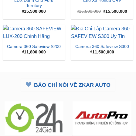
LUX Dành Cho Ford
Cho Xe Honda CRV
Territory
Giá
Giá
₫
15,500,000
₫
16,500,000
₫
15,500,000
gốc
hiện
là:
tại
₫16,500,000.
là:
₫15,
Camera 360 Safeview S200
Camera 360 Safeview S300
₫
11,800,000
₫
11,500,000
BÁO CHÍ NÓI VỀ ZKAR AUTO