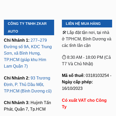
CÔNG TY TNHH ZKAR
LIÊN HỆ MUA HÀNG
AUTO
🛠️
Lắp đặt tận nơi, tại nhà
ở TPHCM, Bình Dương và
Chi Nhánh 1:
277–279
các tỉnh lân cận
Đường số 9A, KDC Trung
Sơn, xã Bình Hưng,
⏱️ 8:30 AM - 18:00 PM (Cả
TP.HCM (giáp khu Him
T7 Và Chủ Nhật)
Lam Quận 7)
Mã số thuế:
0318103254 -
Chi Nhánh 2:
93 Trương
Ngày cấp phép:
Định, P. Thủ Dầu Một,
16/10/2023
TP.HCM (Bình Dương cũ)
Có xuất VAT cho Công
Chi Nhánh 3:
Huỳnh Tấn
Ty
Phát, Quận 7, Tp.HCM