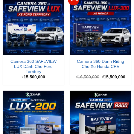
Camera 360 SAFEVIEW
Camera 360 Dành Riêng
LUX Dành Cho Ford
Cho Xe Honda CRV
Territory
Giá
Giá
₫
15,500,000
₫
16,500,000
₫
15,500,000
gốc
hiện
là:
tại
₫16,500,000.
là:
₫15,