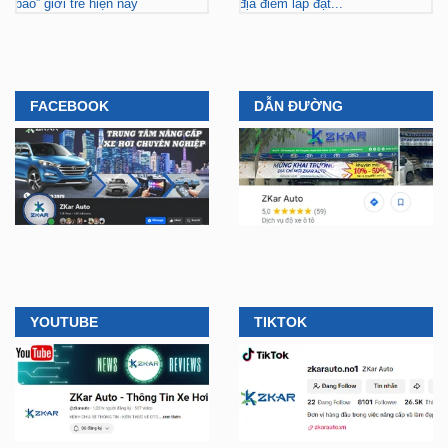
bão” giới trẻ hiện nay
địa điểm lắp đặt...
FACEBOOK
DẪN ĐƯỜNG
YOUTUBE
TIKTOK