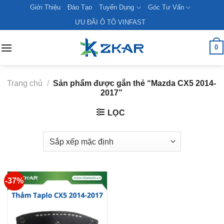
Skip
Giới Thiệu
Đào Tạo
Tuyển Dụng
Góc Tư Vấn
to
ƯU ĐÃI Ô TÔ VINFAST
content
0
Trang chủ
/
Sản phẩm được gắn thẻ “Mazda CX5 2014-
2017”
LỌC
-37%