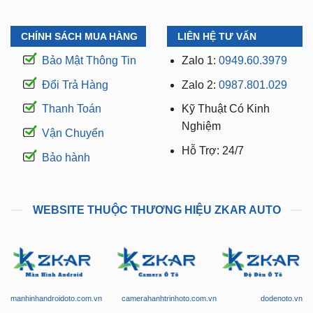
CHÍNH SÁCH MUA HÀNG
LIÊN HỆ TƯ VẤN
Bảo Mật Thông Tin
Zalo 1:
0949.60.3979
Đổi Trả Hàng
Zalo 2:
0987.801.029
Thanh Toán
Kỹ Thuật Có Kinh
Nghiệm
Vận Chuyển
Hỗ Trợ: 24/7
Bảo hành
WEBSITE THUỘC THƯƠNG HIỆU ZKAR AUTO
manhinhandroidoto.com.vn
camerahanhtrinhoto.com.vn
dodenoto.vn