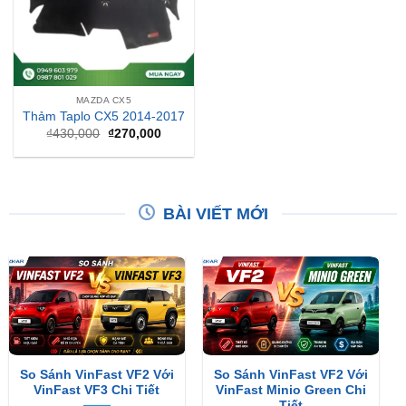
MAZDA CX5
Thảm Taplo CX5 2014-2017
Giá
Giá
₫
430,000
₫
270,000
gốc
hiện
là:
tại
₫430,000.
là:
₫270,000.
BÀI VIẾT MỚI
So Sánh VinFast VF2 Với
So Sánh VinFast VF2 Với
VinFast VF3 Chi Tiết
VinFast Minio Green Chi
Tiết