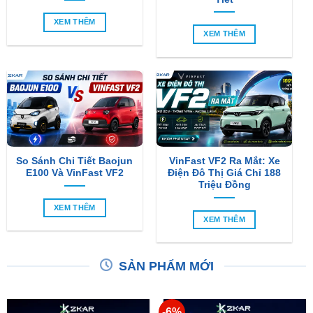
XEM THÊM
XEM THÊM
So Sánh Chi Tiết Baojun
VinFast VF2 Ra Mắt: Xe
E100 Và VinFast VF2
Điện Đô Thị Giá Chỉ 188
Triệu Đồng
XEM THÊM
XEM THÊM
SẢN PHẨM MỚI
-6%