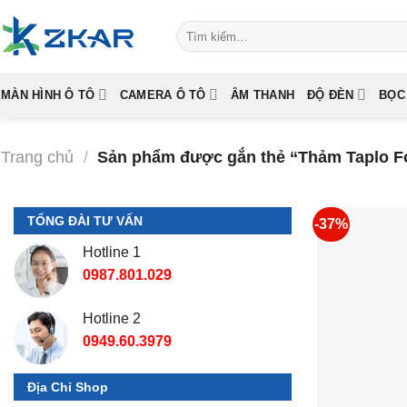
Skip
Tìm
to
kiếm:
content
MÀN HÌNH Ô TÔ
CAMERA Ô TÔ
ÂM THANH
ĐỘ ĐÈN
BỌC
Trang chủ
/
Sản phẩm được gắn thẻ “Thảm Taplo F
TỔNG ĐÀI TƯ VẤN
-37%
Hotline 1
0987.801.029
Hotline 2
0949.60.3979
Địa Chỉ Shop