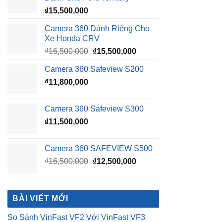
₫
15,500,000
Camera 360 Dành Riêng Cho
Xe Honda CRV
Giá
Giá
₫
16,500,000
₫
15,500,000
gốc
hiện
Camera 360 Safeview S200
là:
tại
₫
11,800,000
₫16,500,000.
là:
₫15,500,000.
Camera 360 Safeview S300
₫
11,500,000
Camera 360 SAFEVIEW S500
Giá
Giá
₫
16,500,000
₫
12,500,000
gốc
hiện
là:
tại
₫16,500,000.
là:
BÀI VIẾT MỚI
₫12,500,000.
So Sánh VinFast VF2 Với VinFast VF3