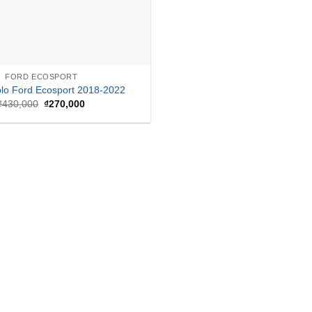
FORD ECOSPORT
plo Ford Ecosport 2018-2022
Giá
Giá
₫
430,000
₫
270,000
gốc
hiện
là:
tại
₫430,000.
là:
₫270,000.