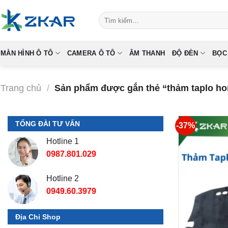
Skip
Tìm
to
kiếm:
content
MÀN HÌNH Ô TÔ
CAMERA Ô TÔ
ÂM THANH
ĐỘ ĐÈN
BỌC
Trang chủ
/
Sản phẩm được gắn thẻ “thảm taplo ho
TỔNG ĐÀI TƯ VẤN
-37%
Hotline 1
0987.801.029
Hotline 2
0949.60.3979
Địa Chỉ Shop