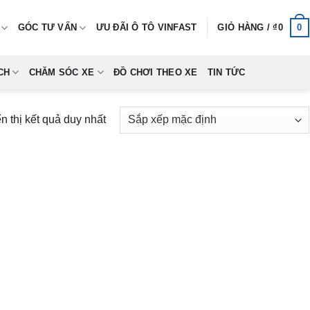
0
GÓC TƯ VẤN
ƯU ĐÃI Ô TÔ VINFAST
GIỎ HÀNG /
₫
0
CH
CHĂM SÓC XE
ĐỒ CHƠI THEO XE
TIN TỨC
n thị kết quả duy nhất