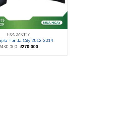
HONDA CITY
plo Honda City 2012-2014
Giá
Giá
₫
430,000
₫
270,000
gốc
hiện
là:
tại
₫430,000.
là:
₫270,000.