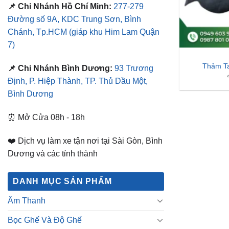
📌 Chi Nhánh Hồ Chí Minh:
277-279
Đường số 9A, KDC Trung Sơn, Bình
Chánh, Tp.HCM
(giáp khu Him Lam Quận
7)
Thảm Ta
📌 Chi Nhánh Bình Dương:
93 Trương
Định, P. Hiệp Thành, TP. Thủ Dầu Một,
Bình Dương
⏰ Mở Cửa 08h - 18h
❤️ Dịch vụ làm xe tận nơi tại Sài Gòn, Bình
Dương và các tỉnh thành
DANH MỤC SẢN PHẨM
Âm Thanh
Bọc Ghế Và Độ Ghế