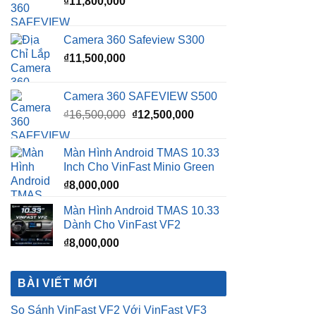
₫
11,800,000
Camera 360 Safeview S300
₫
11,500,000
Camera 360 SAFEVIEW S500
Giá
Giá
₫
16,500,000
₫
12,500,000
gốc
hiện
là:
tại
Màn Hình Android TMAS 10.33
₫16,500,000.
là:
Inch Cho VinFast Minio Green
₫12,500,000.
₫
8,000,000
Màn Hình Android TMAS 10.33
Dành Cho VinFast VF2
₫
8,000,000
BÀI VIẾT MỚI
So Sánh VinFast VF2 Với VinFast VF3