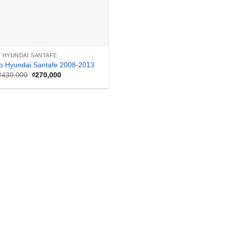
HYUNDAI SANTAFE
lo Hyundai Santafe 2008-2013
Giá
Giá
₫
430,000
₫
270,000
gốc
hiện
là:
tại
₫430,000.
là:
₫270,000.