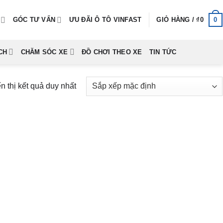
0
GÓC TƯ VẤN
ƯU ĐÃI Ô TÔ VINFAST
GIỎ HÀNG /
₫
0
CH
CHĂM SÓC XE
ĐỒ CHƠI THEO XE
TIN TỨC
n thị kết quả duy nhất