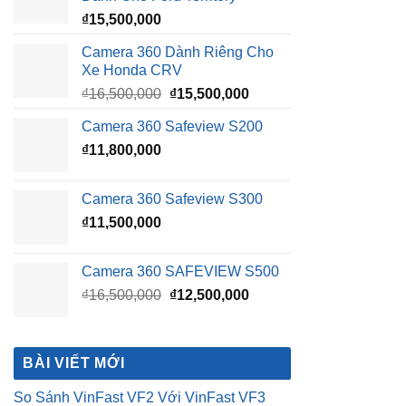
₫
15,500,000
Camera 360 Dành Riêng Cho
Xe Honda CRV
Giá
Giá
₫
16,500,000
₫
15,500,000
gốc
hiện
Camera 360 Safeview S200
là:
tại
₫
11,800,000
₫16,500,000.
là:
₫15,500,000.
Camera 360 Safeview S300
₫
11,500,000
Camera 360 SAFEVIEW S500
Giá
Giá
₫
16,500,000
₫
12,500,000
gốc
hiện
là:
tại
₫16,500,000.
là:
BÀI VIẾT MỚI
₫12,500,000.
So Sánh VinFast VF2 Với VinFast VF3