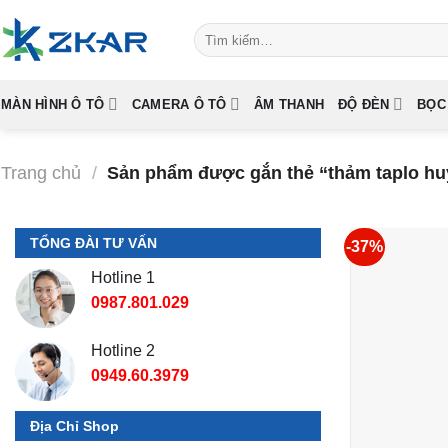
Skip
Tìm
to
kiếm:
content
MÀN HÌNH Ô TÔ
CAMERA Ô TÔ
ÂM THANH
ĐỘ ĐÈN
BỌC
Trang chủ
/
Sản phẩm được gắn thẻ “thảm taplo huy
TỔNG ĐÀI TƯ VẤN
-37%
Hotline 1
0987.801.029
Hotline 2
0949.60.3979
Địa Chỉ Shop