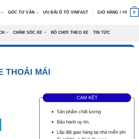
0
GÓC TƯ VẤN
ƯU ĐÃI Ô TÔ VINFAST
GIỎ HÀNG /
₫
0
CH
CHĂM SÓC XE
ĐỒ CHƠI THEO XE
TIN TỨC
E THOẢI MÁI
CAM KẾT
Sản phẩm chất lượng
ải Mái số lượng
Bảo hành uy tín.
00.
Lắp đặt giao hàng tại nhà miễn phí