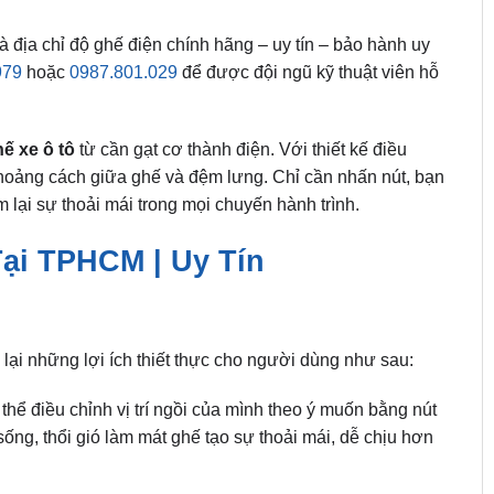
 địa chỉ độ ghế điện chính hãng – uy tín – bảo hành uy
979
hoặc
0987.801.029
để được đội ngũ kỹ thuật viên hỗ
ế xe ô tô
từ cần gạt cơ thành điện. Với thiết kế điều
 khoảng cách giữa ghế và đệm lưng. Chỉ cần nhấn nút, bạn
m lại sự thoải mái trong mọi chuyến hành trình.
Tại TPHCM | Uy Tín
ại những lợi ích thiết thực cho người dùng như sau:
hể điều chỉnh vị trí ngồi của mình theo ý muốn bằng nút
ống, thổi gió làm mát ghế tạo sự thoải mái, dễ chịu hơn