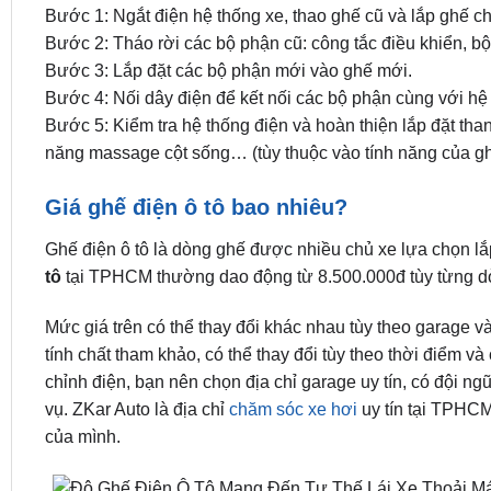
Bước 1: Ngắt điện hệ thống xe, thao ghế cũ và lắp ghế ch
Bước 2: Tháo rời các bộ phận cũ: công tắc điều khiển, bộ
Bước 3: Lắp đặt các bộ phận mới vào ghế mới.
Bước 4: Nối dây điện để kết nối các bộ phận cùng với hệ 
Bước 5: Kiểm tra hệ thống điện và hoàn thiện lắp đặt tha
năng massage cột sống… (tùy thuộc vào tính năng của gh
Giá ghế điện ô tô bao nhiêu?
Ghế điện ô tô là dòng ghế được nhiều chủ xe lựa chọn lắp
tô
tại TPHCM thường dao động từ 8.500.000đ tùy từng dò
Mức giá trên có thể thay đổi khác nhau tùy theo garage v
tính chất tham khảo, có thể thay đổi tùy theo thời điểm v
chỉnh điện, bạn nên chọn địa chỉ garage uy tín, có đội n
vụ. ZKar Auto là địa chỉ
chăm sóc xe hơi
uy tín tại TPHCM
của mình.