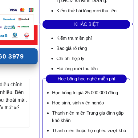
Tp.HCM và Bình Dương.
Kiểm thử hài lòng mới thu tiền.
KHÁC BIỆT
Kiểm tra miễn phí
Báo giá rõ ràng
60 3979
Chi phí hợp lý
Hài lòng mới thu tiền
Học bổng học nghề miễn phí
điều chỉnh
 nhiều. Bên
Học bổng trị giá 25.000.000 đồng
sự thoải mái,
Học sinh, sinh viên nghèo
i thất xế
Thanh niên miền Trung gia đình gặp
khó khăn
Thanh niên thuộc hộ nghèo vượt khó