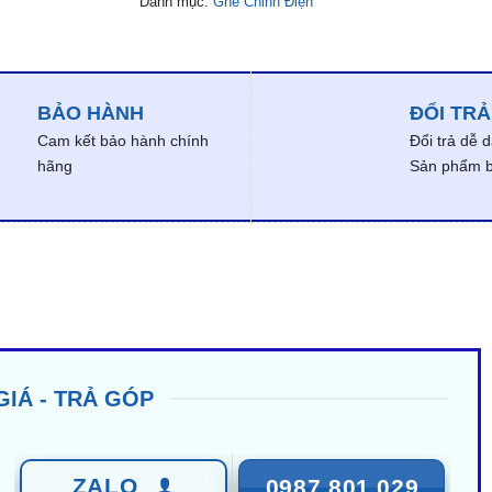
Danh mục:
Ghế Chỉnh Điện
BẢO HÀNH
ĐỔI TRẢ
Cam kết bảo hành chính
Đổi trả dễ 
hãng
Sản phẩm bị
GIÁ - TRẢ GÓP
ZALO
0987 801 029