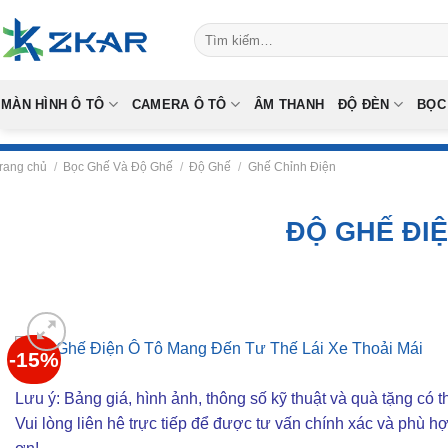
Skip
Tìm
to
kiếm:
content
MÀN HÌNH Ô TÔ
CAMERA Ô TÔ
ÂM THANH
ĐỘ ĐÈN
BỌC
rang chủ
/
Bọc Ghế Và Độ Ghế
/
Độ Ghế
/
Ghế Chỉnh Điện
ĐỘ GHẾ ĐIỆ
-15%
Lưu ý: Bảng giá, hình ảnh, thông số kỹ thuật và quà tặng có th
Vui lòng liên hê trực tiếp để được tư vấn chính xác và phù h