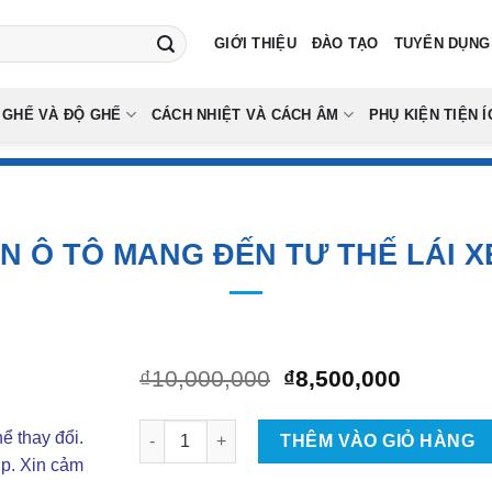
GIỚI THIỆU
ĐÀO TẠO
TUYỂN DỤNG
 GHẾ VÀ ĐỘ GHẾ
CÁCH NHIỆT VÀ CÁCH ÂM
PHỤ KIỆN TIỆN Í
N Ô TÔ MANG ĐẾN TƯ THẾ LÁI X
Giá
Giá
₫
10,000,000
₫
8,500,000
gốc
hiện
là:
tại
Độ Ghế Điện Ô Tô Mang Đến Tư Thế Lái Xe Tho
ể thay đổi.
₫10,000,000.
là:
THÊM VÀO GIỎ HÀNG
₫8,500,0
ợp. Xin cảm