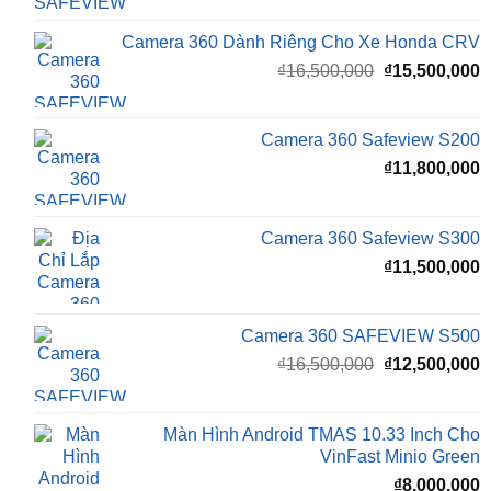
Camera 360 Dành Riêng Cho Xe Honda CRV
Giá
G
₫
16,500,000
₫
15,500,000
gốc
h
là:
t
₫16,500,000.
l
Camera 360 Safeview S200
₫
₫
11,800,000
Camera 360 Safeview S300
₫
11,500,000
Camera 360 SAFEVIEW S500
Giá
G
₫
16,500,000
₫
12,500,000
gốc
h
là:
t
₫16,500,000.
l
Màn Hình Android TMAS 10.33 Inch Cho
₫
VinFast Minio Green
₫
8,000,000