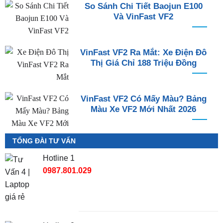
So Sánh Chi Tiết Baojun E100
Và VinFast VF2
VinFast VF2 Ra Mắt: Xe Điện Đô
Thị Giá Chỉ 188 Triệu Đồng
VinFast VF2 Có Mấy Màu? Bảng
Màu Xe VF2 Mới Nhất 2026
TỔNG ĐÀI TƯ VẤN
Hotline 1
0987.801.029