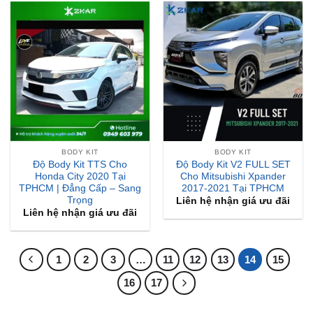
BODY KIT
BODY KIT
Độ Body Kit TTS Cho
Độ Body Kit V2 FULL SET
Honda City 2020 Tại
Cho Mitsubishi Xpander
TPHCM | Đẳng Cấp – Sang
2017-2021 Tại TPHCM
Trọng
Liên hệ nhận giá ưu đãi
Liên hệ nhận giá ưu đãi
1
2
3
…
11
12
13
14
15
16
17
BÀI VIẾT MỚI