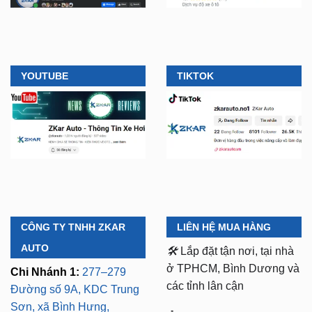
YOUTUBE
TIKTOK
CÔNG TY TNHH ZKAR
LIÊN HỆ MUA HÀNG
AUTO
🛠️
Lắp đặt tận nơi, tại nhà
ở TPHCM, Bình Dương và
Chi Nhánh 1:
277–279
các tỉnh lân cận
Đường số 9A, KDC Trung
Sơn, xã Bình Hưng,
⏱️ 8:30 AM - 18:00 PM (Cả
TP.HCM (giáp khu Him
T7 Và Chủ Nhật)
Lam Quận 7)