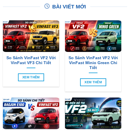
So Sánh VinFast VF2 Với
So Sánh VinFast VF2 Với
VinFast VF3 Chi Tiết
VinFast Minio Green Chi
Tiết
XEM THÊM
XEM THÊM
So Sánh Chi Tiết Baojun
VinFast VF2 Ra Mắt: Xe
E100 Và VinFast VF2
Điện Đô Thị Giá Chỉ 188
Triệu Đồng