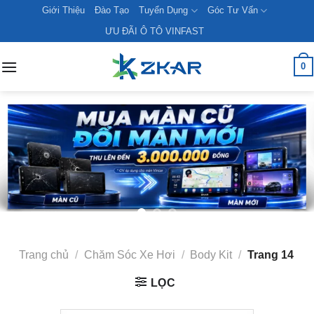
Skip
Giới Thiệu
Đào Tạo
Tuyển Dụng
Góc Tư Vấn
to
ƯU ĐÃI Ô TÔ VINFAST
content
0
Trang chủ
/
Chăm Sóc Xe Hơi
/
Body Kit
/
Trang 14
LỌC