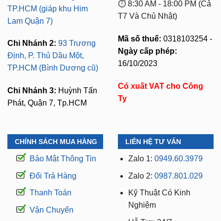
Mã số thuế:
0318103254 -
Chi Nhánh 2:
93 Trương
Ngày cấp phép:
Định, P. Thủ Dầu Một,
16/10/2023
TP.HCM (Bình Dương cũ)
Có xuất VAT cho Công
Chi Nhánh 3:
Huỳnh Tấn
Ty
Phát, Quận 7, Tp.HCM
CHÍNH SÁCH MUA HÀNG
LIÊN HỆ TƯ VẤN
Bảo Mật Thông Tin
Zalo 1:
0949.60.3979
Đổi Trả Hàng
Zalo 2:
0987.801.029
Thanh Toán
Kỹ Thuật Có Kinh
Nghiệm
Vận Chuyển
Hỗ Trợ: 24/7
Bảo hành