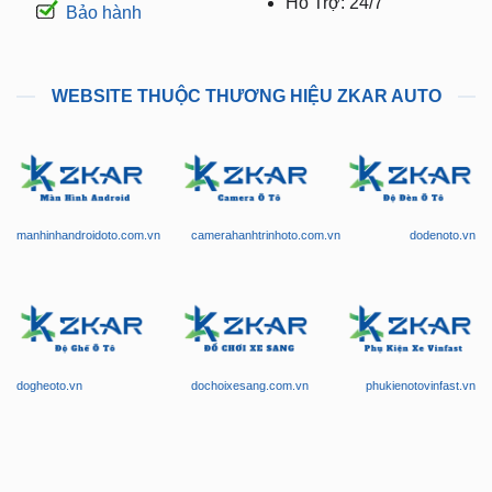
WEBSITE THUỘC THƯƠNG HIỆU ZKAR AUTO
manhinhandroidoto.com.vn
camerahanhtrinhoto.com.vn
dodenoto.vn
dogheoto.vn
dochoixesang.com.vn
phukienotovinfast.vn