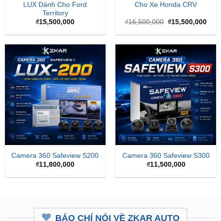
gốc
hiện
là:
tại
₫16,500,000.
là:
₫15,
Camera 360 Safeview S200
Camera 360 Safeview S300
₫
11,800,000
₫
11,500,000
BÁO CHÍ NÓI VỀ ZKAR AUTO