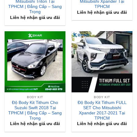
Liên hệ nhận giá ưu đãi
BODY KIT
BODY KIT
Độ Body Kit Tithum Cho
Độ Body Kit Tithum FULL
Suzuki Swift 2018 Tại
SET Cho Mitsubishi
TPHCM | Đẳng Cấp – Sang
Xpander 2017-2021 Tại
Trọng
TPHCM
Liên hệ nhận giá ưu đãi
Liên hệ nhận giá ưu đãi