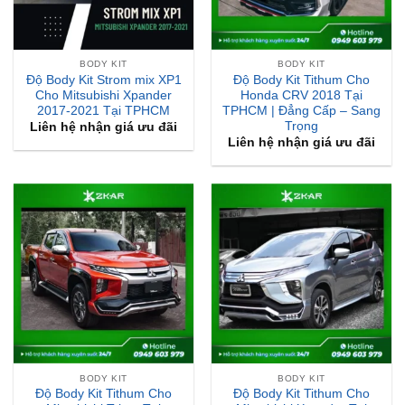
BODY KIT
BODY KIT
Độ Body Kit Strom mix XP1
Độ Body Kit Tithum Cho
Cho Mitsubishi Xpander
Honda CRV 2018 Tại
2017-2021 Tại TPHCM
TPHCM | Đẳng Cấp – Sang
Trọng
Liên hệ nhận giá ưu đãi
Liên hệ nhận giá ưu đãi
BODY KIT
BODY KIT
Độ Body Kit Tithum Cho
Độ Body Kit Tithum Cho
Mitsubishi Triton Tại
Mitsubishi Xpander Tại
TPHCM | Đẳng Cấp – Sang
TPHCM
Trọng
Liên hệ nhận giá ưu đãi