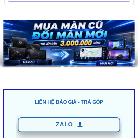
LIÊN HỆ BÁO GIÁ - TRẢ GÓP
ZALO
0949 60 3979