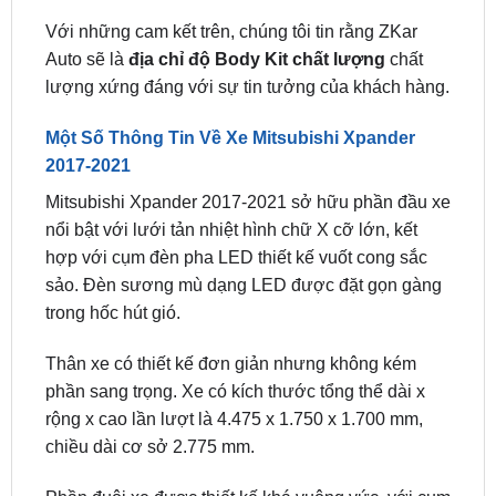
Auto sẽ là
địa chỉ độ Body Kit chất lượng
chất
lượng xứng đáng với sự tin tưởng của khách hàng.
Một Số Thông Tin Về Xe Mitsubishi Xpander
2017-2021
Mitsubishi Xpander 2017-2021 sở hữu phần đầu xe
nổi bật với lưới tản nhiệt hình chữ X cỡ lớn, kết
hợp với cụm đèn pha LED thiết kế vuốt cong sắc
sảo. Đèn sương mù dạng LED được đặt gọn gàng
trong hốc hút gió.
Thân xe có thiết kế đơn giản nhưng không kém
phần sang trọng. Xe có kích thước tổng thể dài x
rộng x cao lần lượt là 4.475 x 1.750 x 1.700 mm,
chiều dài cơ sở 2.775 mm.
Phần đuôi xe được thiết kế khá vuông vức, với cụm
đèn hậu LED thanh mảnh. Nắp cốp sau có thiết kế
nổi bật với dòng chữ “Xpander”.