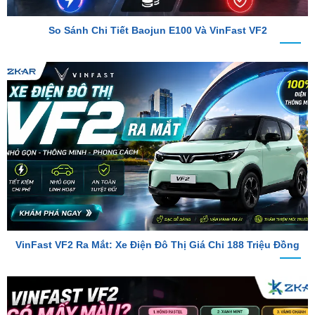
VinFast VF2 Ra Mắt: Xe Điện Đô Thị Giá Chỉ 188 Triệu Đồng