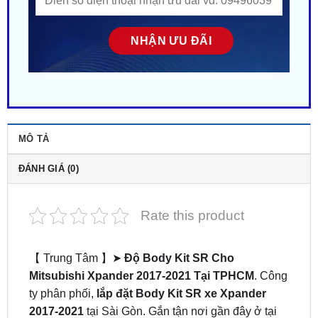
MÔ TẢ
ĐÁNH GIÁ (0)
Rate this product
【 Trung Tâm 】➤
Độ Body Kit SR Cho
Mitsubishi Xpander 2017-2021 Tại TPHCM
. Công
ty phân phối,
lắp đặt Body Kit SR xe Xpander
2017-2021
tại Sài Gòn. Gắn tận nơi gần đây ở tại
HCM. Nhiều mẫu mã – Phong cách độc lạ. Giá siêu
HOT! ZKar Auto trung tâm chuyên cung cấp phụ