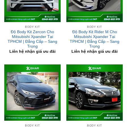
BODY KIT
BODY KIT
Độ Body Kit Zercon Cho
Độ Body Kit Rider M Cho
Mitsubishi Xpander Tại
Mitsubishi Xpander Tại
TPHCM | Đẳng Cấp – Sang
TPHCM | Đẳng Cấp – Sang
Trọng
Trọng
Liên hệ nhận giá ưu đãi
Liên hệ nhận giá ưu đãi
BODY KIT
BODY KIT
Độ Body Kit Drive 68 Cho
Độ Body Kit Ativus L33 Cho
Toyota Altis 2019 Tại
Nissan Teana Tại TPHCM |
TPHCM | Đẳng Cấp – Sang
Đẳng Cấp – Sang Trọng