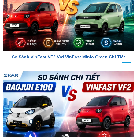
So Sánh VinFast VF2 Với VinFast Minio Green Chi Tiết
So Sánh Chi Tiết Baojun E100 Và VinFast VF2