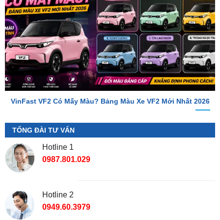
VinFast VF2 Có Mấy Màu? Bảng Màu Xe VF2 Mới Nhất 2026
TỔNG ĐÀI TƯ VẤN
Hotline 1
0987.801.029
Hotline 2
0949.60.3979
Địa Chỉ Shop