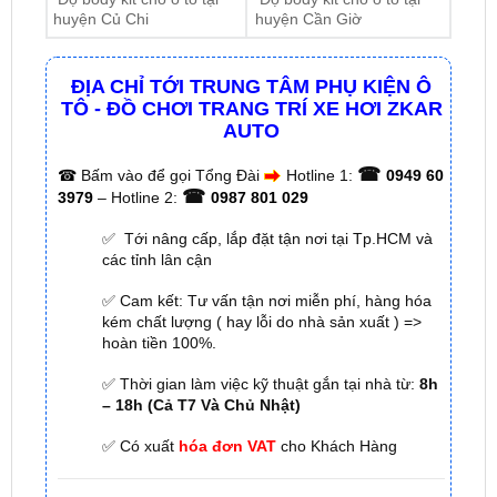
ĐỊA CHỈ TỚI TRUNG TÂM PHỤ KIỆN Ô
TÔ - ĐỒ CHƠI TRANG TRÍ XE HƠI ZKAR
AUTO
☎
☎
Bấm vào để gọi Tổng Đài
Hotline 1:
0949 60
☎
3979
– Hotline 2:
0987 801 029
✅ Tới nâng cấp, lắp đặt tận nơi tại Tp.HCM và
các tỉnh lân cận
✅ Cam kết: Tư vấn tận nơi miễn phí, hàng hóa
kém chất lượng ( hay lỗi do nhà sản xuất ) =>
hoàn tiền 100%.
✅ Thời gian làm việc kỹ thuật gắn tại nhà từ:
8h
– 18h (Cả T7 Và Chủ Nhật)
✅ Có xuất
hóa đơn VAT
cho Khách Hàng
🌐 Chi Nhánh 1:
277–279 Đường số 9A, KDC Trung
Sơn, xã Bình Hưng, TP.HCM (giáp khu Him Lam Quận
7)