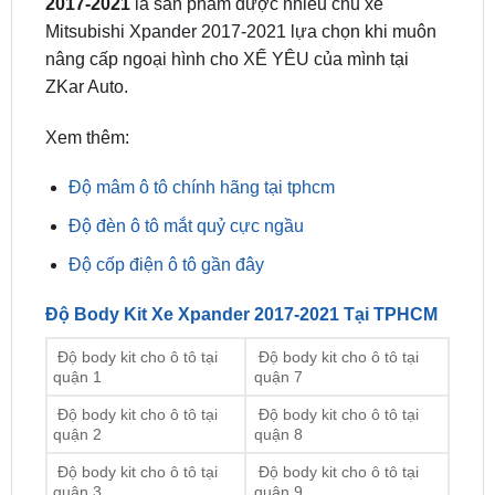
nâng cấp ngoại hình cho XẾ YÊU của mình tại
ZKar Auto.
Xem thêm:
Độ mâm ô tô chính hãng tại tphcm
Độ đèn ô tô mắt quỷ cực ngầu
Độ cốp điện ô tô gần đây
Độ Body Kit Xe Xpander 2017-2021 Tại TPHCM
Độ body kit cho ô tô tại
Độ body kit cho ô tô tại
quận 1
quận 7
Độ body kit cho ô tô tại
Độ body kit cho ô tô tại
quận 2
quận 8
Độ body kit cho ô tô tại
Độ body kit cho ô tô tại
quận 3
quận 9
Độ body kit cho ô tô tại
Độ body kit cho ô tô tại
quận 4
quận 10