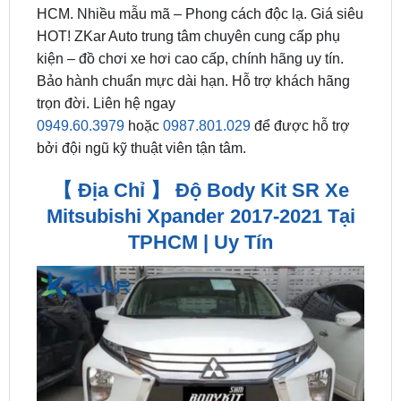
kiện – đồ chơi xe hơi cao cấp, chính hãng uy tín.
Bảo hành chuẩn mực dài hạn. Hỗ trợ khách hãng
trọn đời. Liên hệ ngay
0949.60.3979
hoặc
0987.801.029
để được hỗ trợ
bởi đội ngũ kỹ thuật viên tận tâm.
【 Địa Chỉ 】 Độ Body Kit SR Xe
Mitsubishi Xpander 2017-2021 Tại
TPHCM | Uy Tín