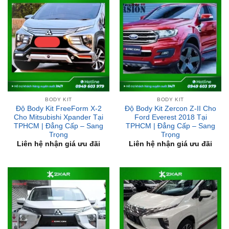
BODY KIT
BODY KIT
Độ Body Kit FreeForm X-2
Độ Body Kit Zercon Z-II Cho
Cho Mitsubishi Xpander Tại
Ford Everest 2018 Tại
TPHCM | Đẳng Cấp – Sang
TPHCM | Đẳng Cấp – Sang
Trọng
Trọng
Liên hệ nhận giá ưu đãi
Liên hệ nhận giá ưu đãi