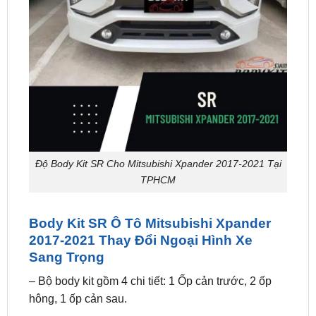
Độ Body Kit SR Cho Mitsubishi Xpander 2017-2021 Tại
TPHCM
Body Kit SR Ô Tô Mitsubishi Xpander
2017-2021 Thay Đổi Ngoại Hình Xe
Sang Trọng
– Bộ body kit gồm 4 chi tiết: 1 Ốp cản trước, 2 ốp
hông, 1 ốp cản sau.
– Xuất xứ: Thái Lan.