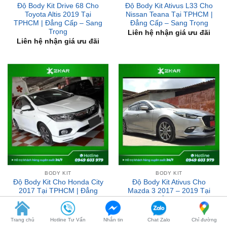
Trọng
Liên hệ nhận giá ưu đãi
Liên hệ nhận giá ưu đãi
BODY KIT
BODY KIT
Độ Body Kit Cho Honda City
Độ Body Kit Ativus Cho
2017 Tại TPHCM | Đẳng
Mazda 3 2017 – 2019 Tại
Cấp – Sang Trọng
TPHCM | Đẳng Cấp – Sang
Trọng
Liên hệ nhận giá ưu đãi
Liên hệ nhận giá ưu đãi
Trang chủ
Hotline Tư Vấn
Nhắn tin
Chat Zalo
Chỉ đường