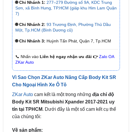
🌐 Chi Nhánh 2:
93 Trương Định, Phường Thủ Dầu
Một, Tp.HCM (Bình Dương cũ)
🌐 Chi Nhánh 3:
Huỳnh Tấn Phát, Quận 7, Tp.HCM
📞 Nhấn vào
Liên hệ ngay nhận ưu đãi 👉
Zalo OA
ZKar Auto
Vì Sao Chọn ZKar Auto Nâng Cấp Body Kit SR
Cho Ngoại Hình Xe Ô Tô
ZKar Auto
cam kết là một trong những
địa chỉ
độ
Body Kit SR Mitsubishi Xpander 2017-2021 uy
tín tại TPHCM
. Dưới đây là một số cam kết cụ thể
của chúng tôi:
Về sản phẩm:
Chúng tôi cam kết sử dụng Body kit và các
phụ