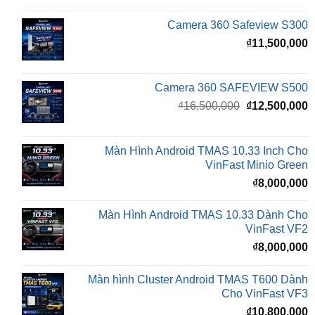
₫
11,500,000
Camera 360 SAFEVIEW S500
Giá
G
₫
16,500,000
₫
12,500,000
gốc
h
là:
t
₫16,500,000.
l
Màn Hình Android TMAS 10.33 Inch Cho
₫
VinFast Minio Green
₫
8,000,000
Màn Hình Android TMAS 10.33 Dành Cho
VinFast VF2
₫
8,000,000
Màn hình Cluster Android TMAS T600 Dành
Cho VinFast VF3
₫
10,800,000
BÀI VIẾT MỚI