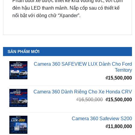
SẢN PHẨM MỚI
Camera 360 SAFEVIEW LUX Dành Cho Ford
Territory
₫
15,500,000
Camera 360 Dành Riêng Cho Xe Honda CRV
Giá
G
₫
16,500,000
₫
15,500,000
gốc
h
là:
t
₫16,500,000.
l
Camera 360 Safeview S200
₫
₫
11,800,000
Camera 360 Safeview S300