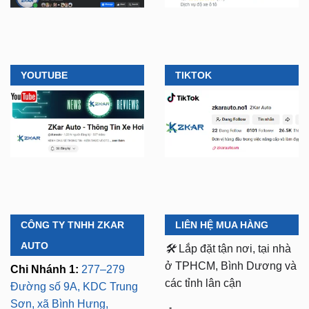
YOUTUBE
TIKTOK
CÔNG TY TNHH ZKAR
LIÊN HỆ MUA HÀNG
AUTO
🛠️
Lắp đặt tận nơi, tại nhà
ở TPHCM, Bình Dương và
Chi Nhánh 1:
277–279
các tỉnh lân cận
Đường số 9A, KDC Trung
Sơn, xã Bình Hưng,
⏱️ 8:30 AM - 18:00 PM (Cả
TP.HCM (giáp khu Him
T7 Và Chủ Nhật)
Lam Quận 7)