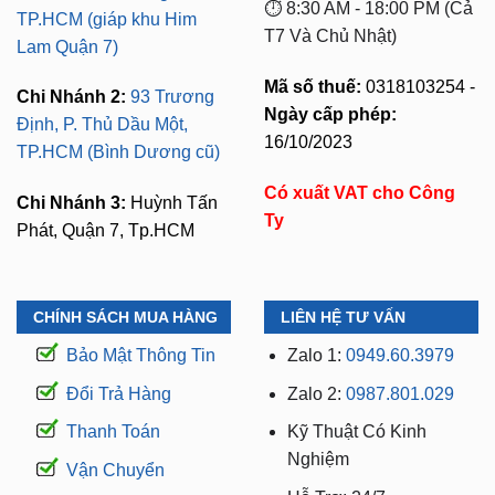
Mã số thuế:
0318103254 -
Chi Nhánh 2:
93 Trương
Ngày cấp phép:
Định, P. Thủ Dầu Một,
16/10/2023
TP.HCM (Bình Dương cũ)
Có xuất VAT cho Công
Chi Nhánh 3:
Huỳnh Tấn
Ty
Phát, Quận 7, Tp.HCM
CHÍNH SÁCH MUA HÀNG
LIÊN HỆ TƯ VẤN
Bảo Mật Thông Tin
Zalo 1:
0949.60.3979
Đổi Trả Hàng
Zalo 2:
0987.801.029
Thanh Toán
Kỹ Thuật Có Kinh
Nghiệm
Vận Chuyển
Hỗ Trợ: 24/7
Bảo hành