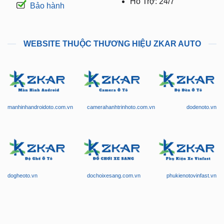
WEBSITE THUỘC THƯƠNG HIỆU ZKAR AUTO
manhinhandroidoto.com.vn
camerahanhtrinhoto.com.vn
dodenoto.vn
dogheoto.vn
dochoixesang.com.vn
phukienotovinfast.vn