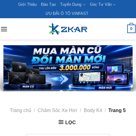
Skip
Giới Thiệu
Đào Tạo
Tuyển Dụng
Góc Tư Vấn
to
ƯU ĐÃI Ô TÔ VINFAST
content
0
Trang chủ
/
Chăm Sóc Xe Hơi
/
Body Kit
/
Trang 5
LỌC