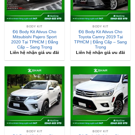
BODY KIT
BODY KIT
Độ Body Kit Ativus Cho
Độ Body Kit Ativus Cho
Mitsubishi Pajero Sport
Toyota Camry 2019 Tại
2020 Tại TPHCM | Đẳng
TPHCM | Đẳng Cấp – Sang
Cấp – Sang Trọng
Trọng
Liên hệ nhận giá ưu đãi
Liên hệ nhận giá ưu đãi
BODY KIT
BODY KIT
Độ Body Kit Ativus Cho
Độ Body Kit Ativus Cho
Toyota Fortuner 2017 Tại
Toyota Hilux Tại TPHCM |
TPHCM | Đẳng Cấp – Sang
Đẳng Cấp – Sang Trọng