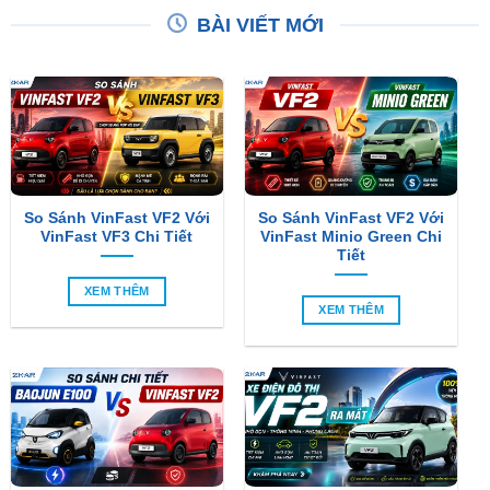
So Sánh VinFast VF2 Với
So Sánh VinFast VF2 Với
VinFast VF3 Chi Tiết
VinFast Minio Green Chi
Tiết
XEM THÊM
XEM THÊM
So Sánh Chi Tiết Baojun
VinFast VF2 Ra Mắt: Xe
E100 Và VinFast VF2
Điện Đô Thị Giá Chỉ 188
Triệu Đồng