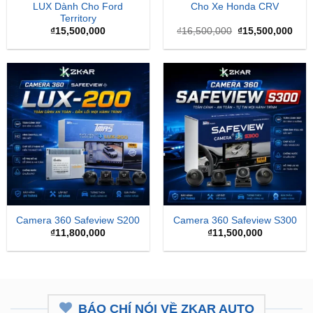
gốc
hiện
là:
tại
₫16,500,000.
là:
₫15,
Camera 360 Safeview S200
Camera 360 Safeview S300
₫
11,800,000
₫
11,500,000
BÁO CHÍ NÓI VỀ ZKAR AUTO