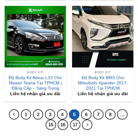
BODY KIT
BODY KIT
Độ Body Kit Ativus L33 Cho
Độ Body Kit BMS Cho
Nissan Teana Tại TPHCM |
Mitsubishi Xpander 2017-
Đẳng Cấp – Sang Trọng
2021 Tại TPHCM
Liên hệ nhận giá ưu đãi
Liên hệ nhận giá ưu đãi
1
2
3
4
5
6
7
8
…
15
16
17
BÀI VIẾT MỚI