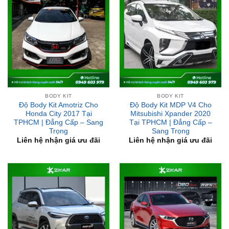
BODY KIT
BODY KIT
Độ Body Kit Amotriz Cho
Độ Body Kit MDP V4 Cho
Honda City 2017 Tại
Mitsubishi Xpander 2020
TPHCM | Đẳng Cấp – Sang
Tại TPHCM | Đẳng Cấp –
Trọng
Sang Trọng
Liên hệ nhận giá ưu đãi
Liên hệ nhận giá ưu đãi