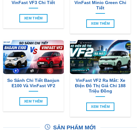
XEM THÊM
XEM THÊM
So Sánh Chi Tiết Baojun
VinFast VF2 Ra Mắt: Xe
E100 Và VinFast VF2
Điện Đô Thị Giá Chỉ 188
Triệu Đồng
XEM THÊM
XEM THÊM
SẢN PHẨM MỚI
-6%