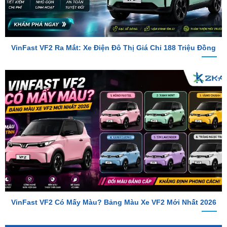
VinFast VF2 Ra Mắt: Xe Điện Đô Thị Giá Chỉ 188 Triệu Đồng
VinFast VF2 Có Mấy Màu? Bảng Màu Xe VF2 Mới Nhất 2026
TỔNG ĐÀI TƯ VẤN
Hotline 1