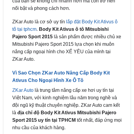
ZKar Auto là cơ sở uy tín
lắp đặt Body Kit Ativus ô
tô tại tphcm
.
Body Kit Ativus ô tô Mitsubishi
Pajero Sport 2015
là sản phẩm được nhiều chủ xe
Mitsubishi Pajero Sport 2015 lựa chọn khi muôn
nâng cấp ngoại hình cho XẾ YÊU của mình tại
ZKar Auto.
Vì Sao Chọn ZKar Auto Nâng Cấp Body Kit
Ativus Cho Ngoại Hình Xe Ô Tô
ZKar Auto
là trung tâm nâng cấp xe hơi uy tín tại
Việt Nam, với kinh nghiệm lâu năm trong nghề và
đội ngũ kỹ thuật chuyên nghiệp. ZKar Auto cam kết
là
địa chỉ
độ Body Kit Ativus Mitsubishi Pajero
Sport 2015 uy tín tại TPHCM
tốt nhất, đáp ứng mọi
nhu cầu của khách hàng.
Dưới đây là những cam kết của ZKar Auto với
khách hàng: