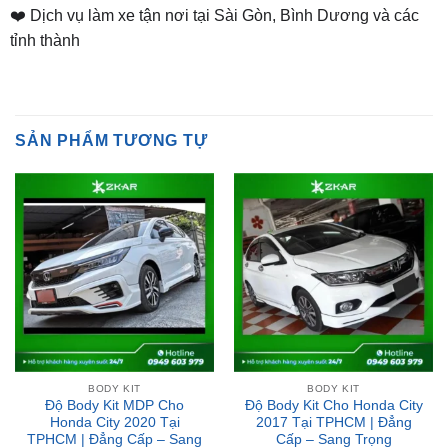
SẢN PHẨM TƯƠNG TỰ
BODY KIT
BODY KIT
Độ Body Kit MDP Cho
Độ Body Kit Cho Honda City
Honda City 2020 Tại
2017 Tại TPHCM | Đẳng
TPHCM | Đẳng Cấp – Sang
Cấp – Sang Trọng
Trọng
Liên hệ nhận giá ưu đãi
Liên hệ nhận giá ưu đãi