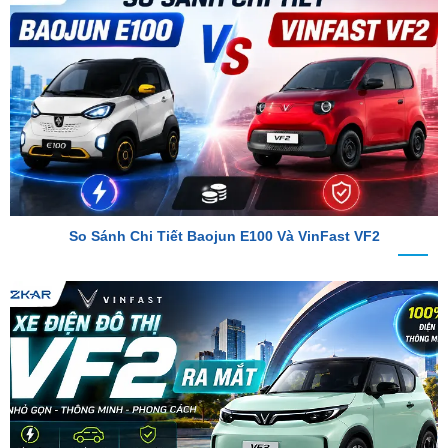
So Sánh Chi Tiết Baojun E100 Và VinFast VF2