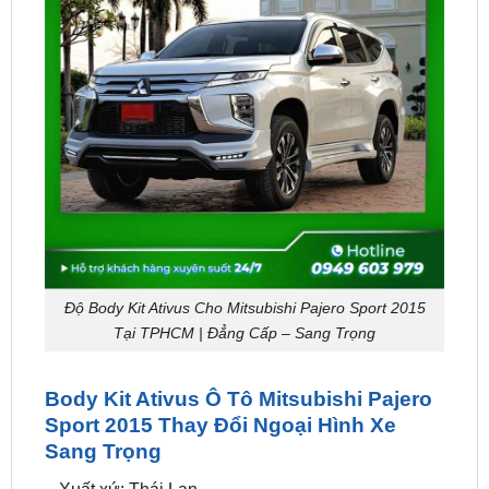
Độ Body Kit Ativus Cho Mitsubishi Pajero Sport 2015
Tại TPHCM | Đẳng Cấp – Sang Trọng
Body Kit Ativus Ô Tô Mitsubishi Pajero
Sport 2015 Thay Đổi Ngoại Hình Xe
Sang Trọng
– Xuất xứ: Thái Lan.
– Chất liệu: Nhựa ABS 100%, sơn theo màu xe.