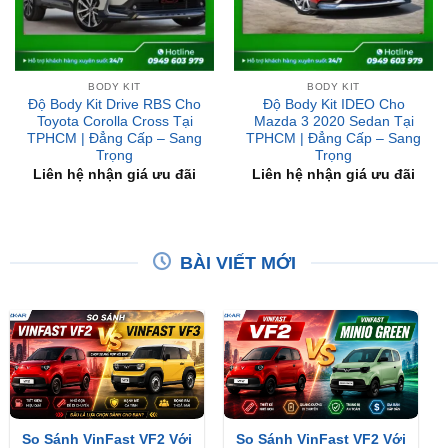
BODY KIT
BODY KIT
Độ Body Kit Drive RBS Cho
Độ Body Kit IDEO Cho
Toyota Corolla Cross Tại
Mazda 3 2020 Sedan Tại
TPHCM | Đẳng Cấp – Sang
TPHCM | Đẳng Cấp – Sang
Trọng
Trọng
Liên hệ nhận giá ưu đãi
Liên hệ nhận giá ưu đãi
BÀI VIẾT MỚI
So Sánh VinFast VF2 Với
So Sánh VinFast VF2 Với
VinFast VF3 Chi Tiết
VinFast Minio Green Chi
Tiết