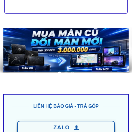
LIÊN HỆ BÁO GIÁ - TRẢ GÓP
ZALO