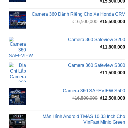
Giá
G
₫
16,500,000
₫
15,500,000
gốc
h
là:
t
₫16,500,000.
l
Camera 360 Safeview S200
₫
₫
11,800,000
Camera 360 Safeview S300
₫
11,500,000
Camera 360 SAFEVIEW S500
Giá
G
₫
16,500,000
₫
12,500,000
gốc
h
là:
t
₫16,500,000.
l
Màn Hình Android TMAS 10.33 Inch Cho
₫
VinFast Minio Green
₫
8,000,000
Màn Hình Android TMAS 10.33 Dành Cho