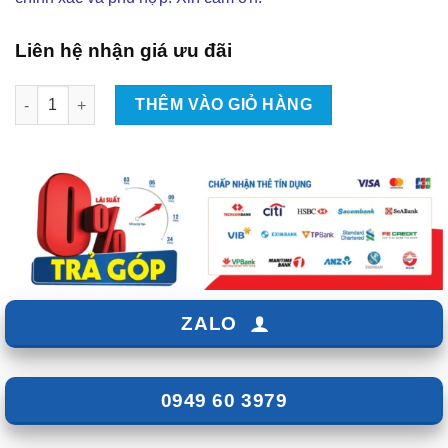
Liên hệ nhận giá ưu đãi
Độ Body Kit Ativus Cho Mitsubishi Pajero Sport 2015 Tại TPHC
THÊM VÀO GIỎ HÀNG
ZALO
0949 60 3979