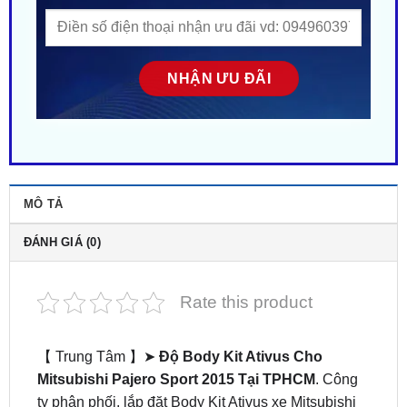
MÔ TẢ
ĐÁNH GIÁ (0)
Rate this product
【 Trung Tâm 】➤
Độ Body Kit Ativus Cho
Mitsubishi Pajero Sport 2015 Tại TPHCM
. Công
ty phân phối, lắp đặt Body Kit Ativus xe Mitsubishi
tại Sài Gòn. Gắn tận nơi gần đây ở tại HCM. Nhiều
mẫu mã – Phong cách độc lạ. Giá siêu HOT! ZKar