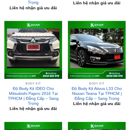
BODY KIT
BODY KIT
Độ Body Kit IDEO Cho
Độ Body Kit Ativus L33 Cho
Mitsubishi Pajero 2016 Tại
Nissan Teana Tại TPHCM |
TPHCM | Đẳng Cấp – Sang
Đẳng Cấp – Sang Trọng
Trọng
Liên hệ nhận giá ưu đãi
Liên hệ nhận giá ưu đãi