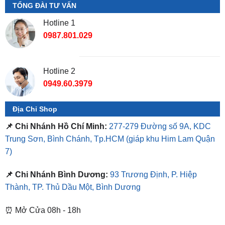
0987.801.029
Hotline 2
0949.60.3979
Địa Chỉ Shop
📌 Chi Nhánh Hồ Chí Minh:
277-279 Đường số 9A, KDC
Trung Sơn, Bình Chánh, Tp.HCM
(giáp khu Him Lam Quận
7)
📌 Chi Nhánh Bình Dương:
93 Trương Định, P. Hiệp
Thành, TP. Thủ Dầu Một, Bình Dương
⏰ Mở Cửa 08h - 18h
❤️ Dịch vụ làm xe tận nơi tại Sài Gòn, Bình Dương và các
tỉnh thành