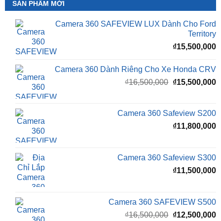
SẢN PHẨM MỚI
Camera 360 SAFEVIEW LUX Dành Cho Ford
Territory
₫
15,500,000
Camera 360 Dành Riêng Cho Xe Honda CRV
Giá
G
₫
16,500,000
₫
15,500,000
gốc
h
là:
t
₫16,500,000.
l
Camera 360 Safeview S200
₫
₫
11,800,000
Camera 360 Safeview S300
₫
11,500,000
Camera 360 SAFEVIEW S500
Giá
G
₫
16,500,000
₫
12,500,000