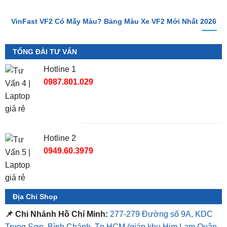
VinFast VF2 Có Mấy Màu? Bảng Màu Xe VF2 Mới Nhất 2026
TỔNG ĐÀI TƯ VẤN
Hotline 1
0987.801.029
Hotline 2
0949.60.3979
Địa Chỉ Shop
📌 Chi Nhánh Hồ Chí Minh:
277-279 Đường số 9A, KDC
Trung Sơn, Bình Chánh, Tp.HCM
(giáp khu Him Lam Quận