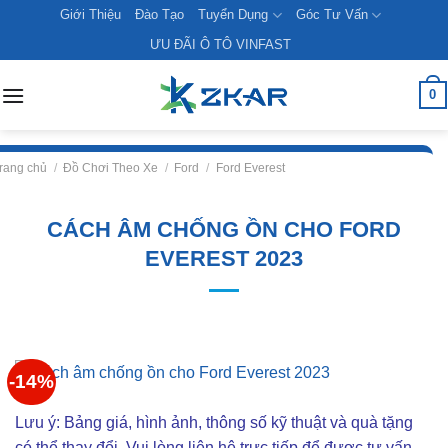
Skip
Giới Thiệu
Đào Tạo
Tuyển Dụng
Góc Tư Vấn
to
ƯU ĐÃI Ô TÔ VINFAST
content
0
rang chủ
/
Đồ Chơi Theo Xe
/
Ford
/
Ford Everest
CÁCH ÂM CHỐNG ỒN CHO FORD
EVEREST 2023
-14%
Lưu ý: Bảng giá, hình ảnh, thông số kỹ thuật và quà tặng
có thể thay đổi. Vui lòng liên hê trực tiếp để được tư vấn