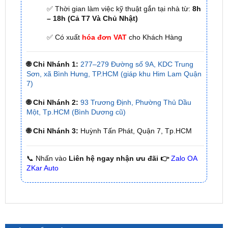
✅ Thời gian làm việc kỹ thuật gắn tại nhà từ:
8h
– 18h (Cả T7 Và Chủ Nhật)
✅ Có xuất
hóa đơn VAT
cho Khách Hàng
🌐 Chi Nhánh 1:
277–279 Đường số 9A, KDC Trung
Sơn, xã Bình Hưng, TP.HCM (giáp khu Him Lam Quận
7)
🌐 Chi Nhánh 2:
93 Trương Định, Phường Thủ Dầu
Một, Tp.HCM (Bình Dương cũ)
🌐 Chi Nhánh 3:
Huỳnh Tấn Phát, Quận 7, Tp.HCM
📞 Nhấn vào
Liên hệ ngay nhận ưu đãi 👉
Zalo OA
ZKar Auto