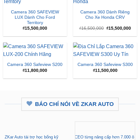
Camera 360 SAFEVIEW
Camera 360 Dành Riêng
LUX Dành Cho Ford
Cho Xe Honda CRV
Territory
Giá
Giá
₫
15,500,000
₫
16,500,000
₫
15,500,000
gốc
hiện
là:
tại
₫16,500,000.
là:
₫15,
Camera 360 Safeview S200
Camera 360 Safeview S300
₫
11,800,000
₫
11,500,000
BÁO CHÍ NÓI VỀ ZKAR AUTO
ZKar Auto tài trợ học bổng kỹ
CEO từng nâng cấp hơn 7.000 ô