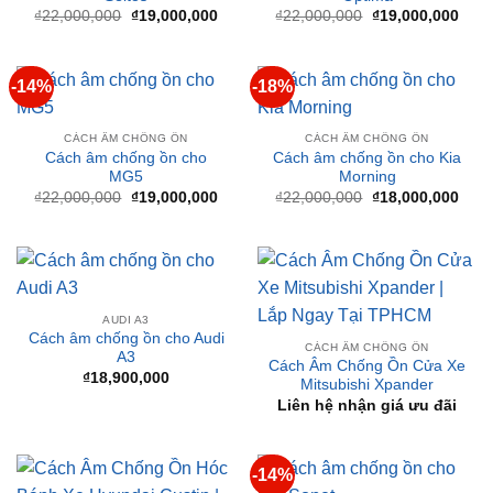
Giá
Giá
Giá
Giá
₫
22,000,000
₫
19,000,000
₫
22,000,000
₫
19,000,000
gốc
hiện
gốc
hiện
là:
tại
là:
tại
₫22,000,000.
là:
₫22,000,000.
là:
₫19,000,000.
₫19,
-14%
-18%
CÁCH ÂM CHỐNG ỒN
CÁCH ÂM CHỐNG ỒN
Cách âm chống ồn cho
Cách âm chống ồn cho Kia
MG5
Morning
Giá
Giá
Giá
Giá
₫
22,000,000
₫
19,000,000
₫
22,000,000
₫
18,000,000
gốc
hiện
gốc
hiện
là:
tại
là:
tại
₫22,000,000.
là:
₫22,000,000.
là:
₫19,000,000.
₫18,
AUDI A3
Cách âm chống ồn cho Audi
CÁCH ÂM CHỐNG ỒN
A3
Cách Âm Chống Ồn Cửa Xe
₫
18,900,000
Mitsubishi Xpander
Liên hệ nhận giá ưu đãi
-14%