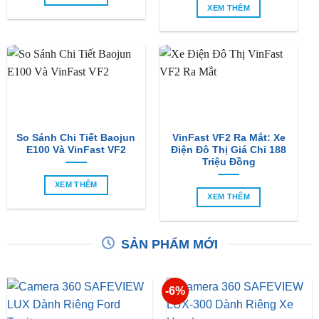
XEM THÊM
So Sánh Chi Tiết Baojun
VinFast VF2 Ra Mắt: Xe
E100 Và VinFast VF2
Điện Đô Thị Giá Chỉ 188
Triệu Đồng
XEM THÊM
XEM THÊM
SẢN PHẨM MỚI
-6%