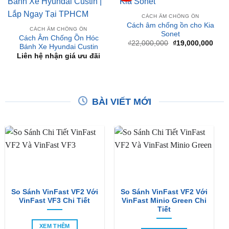
CÁCH ÂM CHỐNG ỒN
Cách âm chống ồn cho Kia
CÁCH ÂM CHỐNG ỒN
Sonet
Cách Âm Chống Ồn Hóc
Giá
Giá
₫
22,000,000
₫
19,000,000
Bánh Xe Hyundai Custin
gốc
hiện
Liên hệ nhận giá ưu đãi
là:
tại
₫22,000,000.
là:
₫19,
BÀI VIẾT MỚI
So Sánh VinFast VF2 Với
So Sánh VinFast VF2 Với
VinFast VF3 Chi Tiết
VinFast Minio Green Chi
Tiết
XEM THÊM