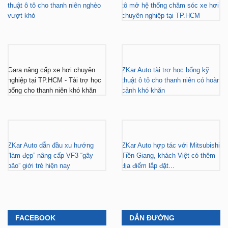
thuật ô tô cho thanh niên nghèo
tô mở hệ thống chăm sóc xe hơi
vượt khó
chuyên nghiệp tại TP.HCM
Gara nâng cấp xe hơi chuyên
ZKar Auto tài trợ học bổng kỹ
nghiệp tại TP.HCM - Tài trợ học
thuật ô tô cho thanh niên có hoàn
bổng cho thanh niên khó khăn
cảnh khó khăn
ZKar Auto dẫn đầu xu hướng
ZKar Auto hợp tác với Mitsubishi
“làm đẹp” nâng cấp VF3 “gây
Tiền Giang, khách Việt có thêm
bão” giới trẻ hiện nay
địa điểm lắp đặt...
FACEBOOK
DẪN ĐƯỜNG