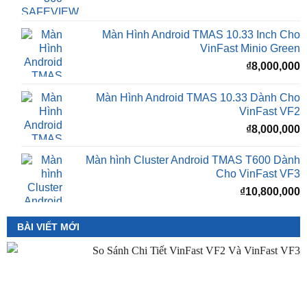
gốc
h
là:
t
₫16,500,000.
l
Màn Hình Android TMAS 10.33 Inch Cho
₫
VinFast Minio Green
₫
8,000,000
Màn Hình Android TMAS 10.33 Dành Cho
VinFast VF2
₫
8,000,000
Màn hình Cluster Android TMAS T600 Dành
Cho VinFast VF3
₫
10,800,000
BÀI VIẾT MỚI