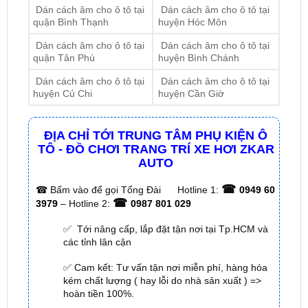
Dán cách âm cho ô tô tại
Dán cách âm cho ô tô tại
quận Bình Thạnh
huyện Hóc Môn
Dán cách âm cho ô tô tại
Dán cách âm cho ô tô tại
quận Tân Phú
huyện Bình Chánh
Dán cách âm cho ô tô tại
Dán cách âm cho ô tô tại
huyện Củ Chi
huyện Cần Giờ
ĐỊA CHỈ TỚI TRUNG TÂM PHỤ KIỆN Ô
TÔ - ĐỒ CHƠI TRANG TRÍ XE HƠI ZKAR
AUTO
☎
☎
Bấm vào để gọi Tổng Đài
Hotline 1:
0949 60
☎
3979
– Hotline 2:
0987 801 029
✅ Tới nâng cấp, lắp đặt tận nơi tại Tp.HCM và
các tỉnh lân cận
✅ Cam kết: Tư vấn tận nơi miễn phí, hàng hóa
kém chất lượng ( hay lỗi do nhà sản xuất ) =>
hoàn tiền 100%.