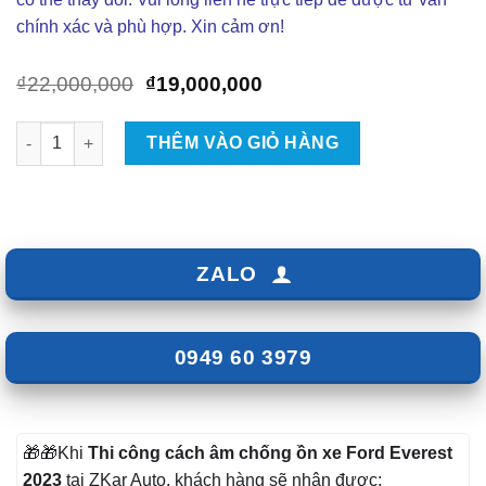
chính xác và phù hợp. Xin cảm ơn!
Giá
Giá
₫
22,000,000
₫
19,000,000
gốc
hiện
là:
tại
Cách âm chống ồn cho Ford Everest 2023 số lượng
THÊM VÀO GIỎ HÀNG
₫22,000,000.
là:
₫19,000,000.
ZALO
0949 60 3979
🎁🎁Khi
Thi công cách âm chống ồn xe Ford Everest
2023
tại ZKar Auto, khách hàng sẽ nhận được: