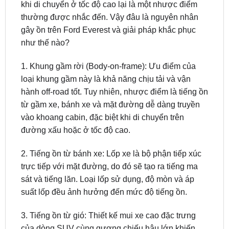
khi di chuyển ở tốc độ cao lại là một nhược điểm
thường được nhắc đến. Vậy đâu là nguyên nhân
gây ồn trên Ford Everest và giải pháp khắc phục
như thế nào?
1. Khung gầm rời (Body-on-frame): Ưu điểm của
loại khung gầm này là khả năng chịu tải và vận
hành off-road tốt. Tuy nhiên, nhược điểm là tiếng ồn
từ gầm xe, bánh xe và mặt đường dễ dàng truyền
vào khoang cabin, đặc biệt khi di chuyển trên
đường xấu hoặc ở tốc độ cao.
2. Tiếng ồn từ bánh xe: Lốp xe là bộ phận tiếp xúc
trực tiếp với mặt đường, do đó sẽ tạo ra tiếng ma
sát và tiếng lăn. Loại lốp sử dụng, độ mòn và áp
suất lốp đều ảnh hưởng đến mức độ tiếng ồn.
3. Tiếng ồn từ gió: Thiết kế mui xe cao đặc trưng
của dòng SUV cùng gương chiếu hậu lớn khiến