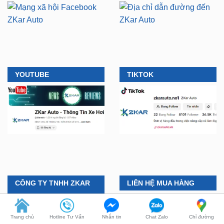
YOUTUBE
TIKTOK
CÔNG TY TNHH ZKAR
LIÊN HỆ MUA HÀNG
AUTO
🛠️
Lắp đặt tận nơi, tại nhà
ở TPHCM, Bình Dương và
Chi Nhánh 1:
277–279
Trang chủ
Hotline Tư Vấn
Nhắn tin
Chat Zalo
Chỉ đường