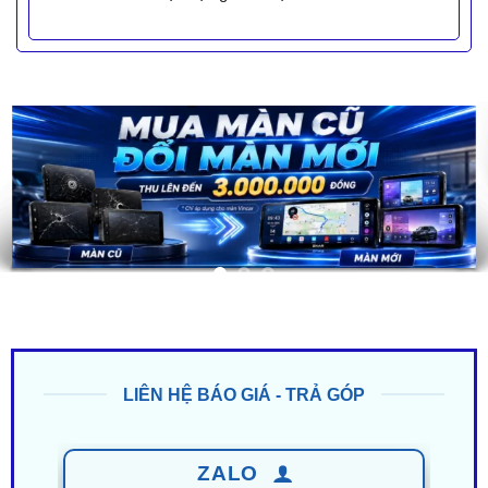
LIÊN HỆ BÁO GIÁ - TRẢ GÓP
ZALO