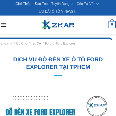
Skip
Giới Thiệu
Đào Tạo
Tuyển Dụng
Góc Tư Vấn
to
ƯU ĐÃI Ô TÔ VINFAST
content
0
rang chủ
/
Đồ Chơi Theo Xe
/
Ford
/
Ford Explorer
DỊCH VỤ ĐỘ ĐÈN XE Ô TÔ FORD
EXPLORER TẠI TPHCM