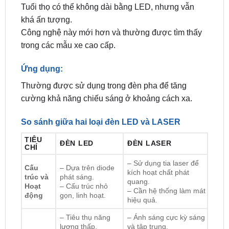
Công nghệ này mới hơn và thường được tìm thấy
trong các mẫu xe cao cấp.
Ứng dụng:
Thường được sử dụng trong đèn pha để tăng
cường khả năng chiếu sáng ở khoảng cách xa.
So sánh giữa hai loại đèn LED và LASER
TIÊU
ĐÈN LED
ĐÈN LASER
CHÍ
– Sử dụng tia laser để
Cấu
– Dựa trên diode
kích hoạt chất phát
trúc và
phát sáng.
quang.
Hoạt
– Cấu trúc nhỏ
– Cần hệ thống làm mát
động
gọn, linh hoạt.
hiệu quả.
– Tiêu thụ năng
– Ánh sáng cực kỳ sáng
lượng thấp.
và tập trung.
– Tuổi thọ dài.
– Tiêu thụ năng lượng
Hiệu
– Khởi động
cao hơn LED.
suất và
nhanh, ánh sáng
– Tuổi thọ khá ấn