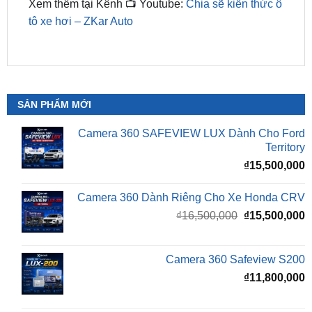
SẢN PHẨM MỚI
Camera 360 SAFEVIEW LUX Dành Cho Ford
Territory
₫
15,500,000
Camera 360 Dành Riêng Cho Xe Honda CRV
Giá
G
₫
16,500,000
₫
15,500,000
gốc
h
là:
t
₫16,500,000.
l
Camera 360 Safeview S200
₫
₫
11,800,000
Camera 360 Safeview S300
₫
11,500,000