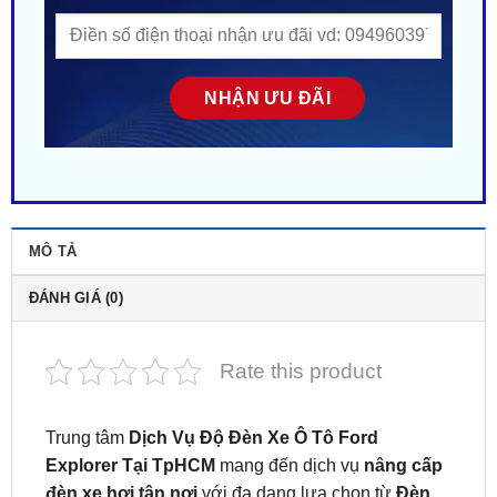
MÔ TẢ
ĐÁNH GIÁ (0)
Rate this product
Trung tâm
Dịch Vụ Độ Đèn Xe Ô Tô Ford
Explorer Tại TpHCM
mang đến dịch vụ
nâng cấp
đèn xe hơi tận nơi
với đa dạng lựa chọn từ
Đèn
Halogen, đèn pha XENON – HID, đèn pha Laser
và đèn pha LED ô tô
…, phù hợp với mọi nhu cầu.