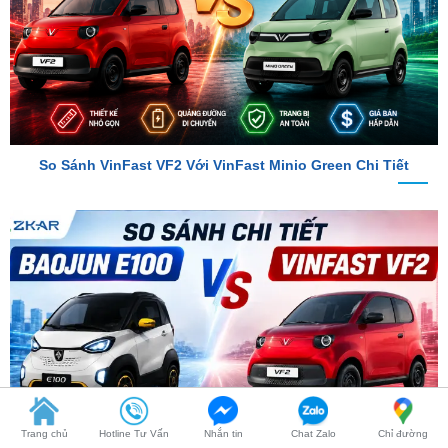
So Sánh VinFast VF2 Với VinFast Minio Green Chi Tiết
So Sánh Chi Tiết Baojun E100 Và VinFast VF2
Trang chủ
Hotline Tư Vấn
Nhắn tin
Chat Zalo
Chỉ đường