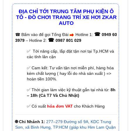
TÔ - ĐỒ CHƠI TRANG TRÍ XE HƠI ZKAR
AUTO
☎
☎
Bấm vào để gọi Tổng Đài
Hotline 1:
0949 60
☎
3979
– Hotline 2:
0987 801 029
✅ Tới nâng cấp, lắp đặt tận nơi tại Tp.HCM và
các tỉnh lân cận
✅ Cam kết: Tư vấn tận nơi miễn phí, hàng hóa
kém chất lượng ( hay lỗi do nhà sản xuất ) =>
hoàn tiền 100%.
✅ Thời gian làm việc kỹ thuật gắn tại nhà từ:
8h
– 18h (Cả T7 Và Chủ Nhật)
✅ Có xuất
hóa đơn VAT
cho Khách Hàng
🌐 Chi Nhánh 1:
277–279 Đường số 9A, KDC Trung
Sơn, xã Bình Hưng, TP.HCM (giáp khu Him Lam Quận
7)
🌐 Chi Nhánh 2:
93 Trương Định, Phường Thủ Dầu