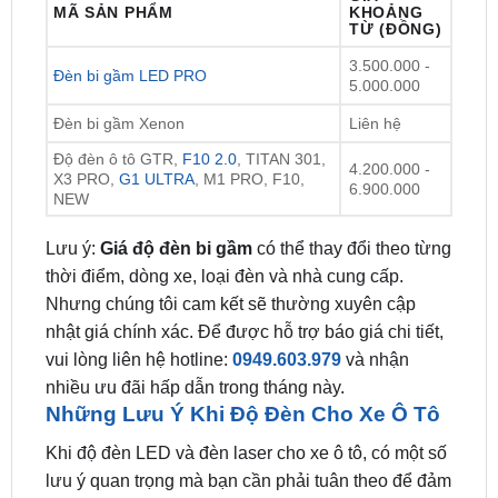
3.500.000 -
Đèn bi gầm LED PRO
5.000.000
Đèn bi gầm Xenon
Liên hệ
Độ đèn ô tô GTR,
F10 2.0
, TITAN 301,
4.200.000 -
X3 PRO,
G1 ULTRA
, M1 PRO, F10,
6.900.000
NEW
Lưu ý:
Giá độ đèn bi gầm
có thể thay đổi theo từng
thời điểm, dòng xe, loại đèn và nhà cung cấp.
Nhưng chúng tôi cam kết sẽ thường xuyên cập
nhật giá chính xác. Để được hỗ trợ báo giá chi tiết,
vui lòng liên hệ hotline:
0949.603.979
và nhận
nhiều ưu đãi hấp dẫn trong tháng này.
Những Lưu Ý Khi Độ Đèn Cho Xe Ô Tô
Khi độ đèn LED và đèn laser cho xe ô tô, có một số
lưu ý quan trọng mà bạn cần phải tuân theo để đảm
bảo an toàn và tuân thủ các quy định pháp luật: