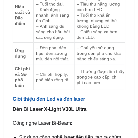
Đặc
ổn định.
tượng, nhưng có thể
điểm
– Ánh sáng đủ
không bằng LED.
sáng cho hầu hết
– Chiếu sáng xa hơn
các ứng dụng.
đèn LED.
– Đèn pha, đèn
– Chủ yếu sử dụng
Ứng
hậu, đèn sương
trong đèn pha cho khả
dụng
mù, đèn nội thất.
năng chiếu sáng xa.
Chi phí
– Thường được tìm thấy
và Sự
– Chi phí hợp lý,
trong xe cao cấp, chi
phổ
phổ biến rộng rãi.
phí cao hơn.
biến
Giới thiệu đèn Led và đèn laser
Đèn Bi Laser X-Light V30L Ultra
Công nghệ Laser Bi-Beam:
Sử dụng công nghệ laser tiên tiến, tạo ra chùm
sáng cực kỳ sáng và tập trung.