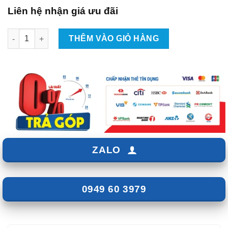
Liên hệ nhận giá ưu đãi
Dịch Vụ Độ Đèn Xe Ô Tô Ford Explorer Tại TpHCM số lượng
THÊM VÀO GIỎ HÀNG
ZALO
0949 60 3979