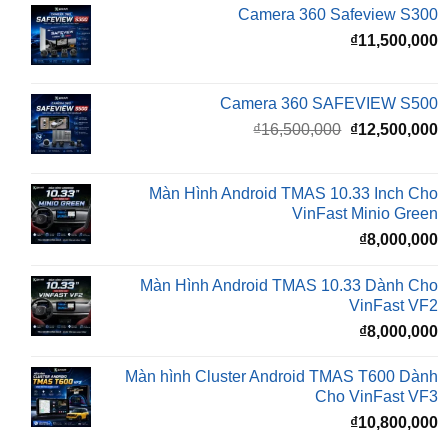
Camera 360 SAFEVIEW S500
Giá
G
₫
16,500,000
₫
12,500,000
gốc
h
là:
t
₫16,500,000.
l
Màn Hình Android TMAS 10.33 Inch Cho
₫
VinFast Minio Green
₫
8,000,000
Màn Hình Android TMAS 10.33 Dành Cho
VinFast VF2
₫
8,000,000
Màn hình Cluster Android TMAS T600 Dành
Cho VinFast VF3
₫
10,800,000
BÀI VIẾT MỚI