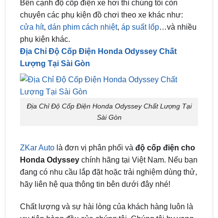
cửa hít
,
dán phim cách nhiệt
,
áp suất lốp
…và nhiều
phụ kiện khác.
Địa Chỉ Độ Cốp Điện Honda Odyssey Chất
Lượng Tại Sài Gòn
Địa Chỉ Độ Cốp Điện Honda Odyssey Chất Lượng Tại
Sài Gòn
ZKar Auto
là đơn vị phân phối và
độ cốp điện cho
Honda Odyssey
chính hãng tại Việt Nam. Nếu bạn
đang có nhu cầu lắp đặt hoặc trải nghiệm dùng thử,
hãy liên hệ qua thông tin bên dưới đây nhé!
Chất lượng và sự hài lòng của khách hàng luôn là
ưu tiên hàng đầu của chúng tôi. Chúng tôi hy vọng
có cơ hội hợp tác với bạn để nâng cấp và cá nhân
hóa trải nghiệm lái xe với
cốp điện ô tô
chất lượng