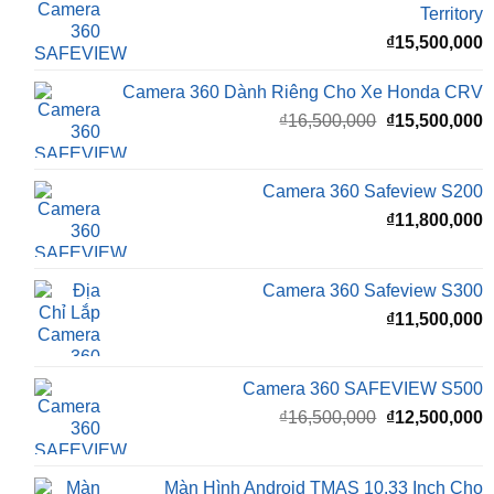
Camera 360 Dành Riêng Cho Xe Honda CRV
Giá
G
₫
16,500,000
₫
15,500,000
gốc
h
là:
t
₫16,500,000.
l
Camera 360 Safeview S200
₫
₫
11,800,000
Camera 360 Safeview S300
₫
11,500,000
Camera 360 SAFEVIEW S500
Giá
G
₫
16,500,000
₫
12,500,000
gốc
h
là:
t
₫16,500,000.
l
Màn Hình Android TMAS 10.33 Inch Cho
₫
VinFast Minio Green
₫
8,000,000