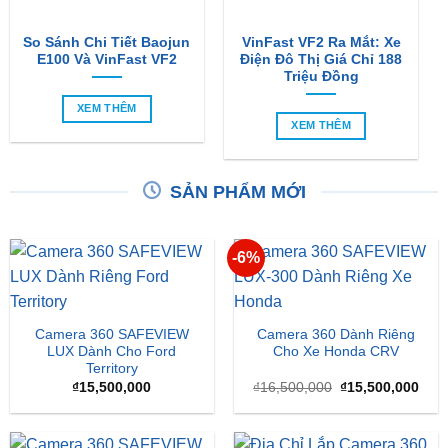
E100 Và VinFast VF2
Điện Đô Thị Giá Chỉ 188
Triệu Đồng
XEM THÊM
XEM THÊM
SẢN PHẨM MỚI
-6%
Camera 360 SAFEVIEW
Camera 360 Dành Riêng
LUX Dành Cho Ford
Cho Xe Honda CRV
Territory
Giá
Giá
₫
15,500,000
₫
16,500,000
₫
15,500,000
gốc
hiện
là:
tại
₫16,500,000.
là:
₫15,