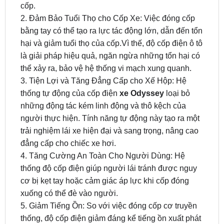
bằng tay có thể tạo ra lực tác động lớn, dẫn đến tổn
hại và giảm tuổi thọ của cốp.Vì thế, độ cốp điện ô tô
là giải pháp hiệu quả, ngăn ngừa những tổn hại có
thể xảy ra, bảo vệ hệ thống vi mạch xung quanh.
3. Tiện Lợi và Tăng Đẳng Cấp cho Xế Hộp: Hệ
thống tự động của cốp điện
xe Odyssey
loại bỏ
những động tác kém linh động và thô kệch của
người thực hiện. Tính năng tự động này tạo ra một
trải nghiệm lái xe hiện đại và sang trọng, nâng cao
đẳng cấp cho chiếc xe hơi.
4. Tăng Cường An Toàn Cho Người Dùng: Hệ
thống độ cốp điện giúp người lái tránh được nguy
cơ bị kẹt tay hoặc cảm giác áp lực khi cốp đóng
xuống có thể đè vào người.
5. Giảm Tiếng Ồn: So với việc đóng cốp cơ truyền
thống, độ cốp điện giảm đáng kể tiếng ồn xuất phát
từ quá trình đóng cốp.
ZKar Auto là trung tâm chuyên độ cốp điện cho