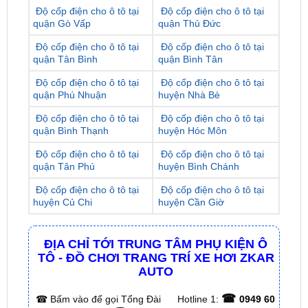
Độ cốp điện cho ô tô tại
Độ cốp điện cho ô tô tại
quận Tân Bình
quận Bình Tân
Độ cốp điện cho ô tô tại
Độ cốp điện cho ô tô tại
quận Phú Nhuận
huyện Nhà Bè
Độ cốp điện cho ô tô tại
Độ cốp điện cho ô tô tại
quận Bình Thạnh
huyện Hóc Môn
Độ cốp điện cho ô tô tại
Độ cốp điện cho ô tô tại
quận Tân Phú
huyện Bình Chánh
Độ cốp điện cho ô tô tại
Độ cốp điện cho ô tô tại
huyện Củ Chi
huyện Cần Giờ
ĐỊA CHỈ TỚI TRUNG TÂM PHỤ KIỆN Ô
TÔ - ĐỒ CHƠI TRANG TRÍ XE HƠI ZKAR
AUTO
☎
☎
Bấm vào để gọi Tổng Đài
Hotline 1:
0949 60
☎
3979
– Hotline 2:
0987 801 029
✅ Tới nâng cấp, lắp đặt tận nơi tại Tp.HCM và