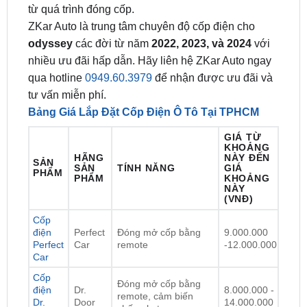
odyssey
các đời từ năm
2022, 2023, và 2024
với
nhiều ưu đãi hấp dẫn. Hãy liên hệ ZKar Auto ngay
qua hotline
0949.60.3979
để nhận được ưu đãi và
tư vấn miễn phí.
Bảng Giá Lắp Đặt Cốp Điện Ô Tô Tại TPHCM
GIÁ TỪ
KHOẢNG
HÃNG
NÀY ĐẾN
SẢN
SẢN
TÍNH NĂNG
GIÁ
PHẨM
PHẨM
KHOẢNG
NÀY
(VNĐ)
Cốp
điện
Perfect
Đóng mở cốp bằng
9.000.000
Perfect
Car
remote
-12.000.000
Car
Cốp
Đóng mở cốp bằng
điện
Dr.
8.000.000 -
remote, cảm biến
Dr.
Door
14.000.000
chống kẹt
Door
Đóng mở cốp bằng