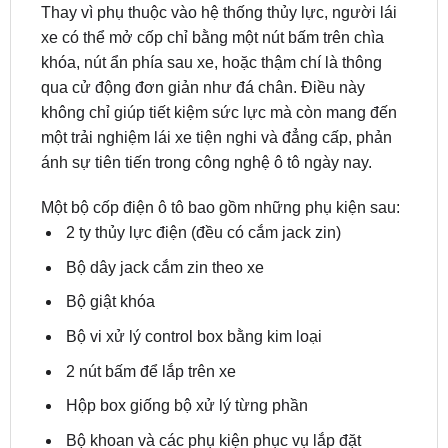
khóa, nút ẩn phía sau xe, hoặc thậm chí là thông
qua cử động đơn giản như đá chân. Điều này
không chỉ giúp tiết kiệm sức lực mà còn mang đến
một trải nghiệm lái xe tiện nghi và đẳng cấp, phản
ánh sự tiên tiến trong công nghệ ô tô ngày nay.
Một bộ cốp điện ô tô bao gồm những phụ kiện sau:
2 ty thủy lực điện (đều có cắm jack zin)
Bộ dây jack cắm zin theo xe
Bộ giật khóa
Bộ vi xử lý control box bằng kim loại
2 nút bấm để lắp trên xe
Hộp box giống bộ xử lý từng phần
Bộ khoan và các phụ kiện phục vụ lắp đặt
Cốp điện ô tô cho
honda odyssey
còn có thể lắp