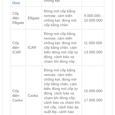
Cốp
remote, cảm biến
9.000.000 -
điện
Elligate
chống kẹt, đóng mở
10.000.000
Elligate
cốp bằng chân
Đóng mở cốp bằng
remote, cảm biến
Cốp
chống kẹt, đóng mở
11.000.000
điện
ICAR
cốp bằng chân, cảm
-
ICAR
biến đóng mở cốp tự
13.000.000
động, cảnh báo va
chạm khi đóng cốp
Đóng mở cốp bằng
remote, cảm biến
chống kẹt, đóng mở
cốp bằng chân, cảm
biến đóng mở cốp tự
Cốp
15.000.000
động, cảnh báo va
điện
Caska
-
chạm khi đóng cốp,
Caska
17.000.000
cảnh báo va chạm khi
mở cốp, cảnh báo áp
suất lốp, cảnh báo
chống trộm, cảnh báo
va chạm khi lùi xe