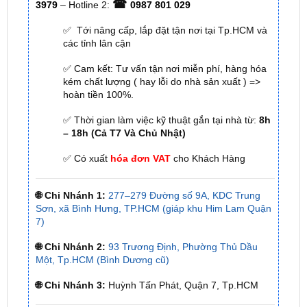
các tỉnh lân cận
✅ Cam kết: Tư vấn tận nơi miễn phí, hàng hóa
kém chất lượng ( hay lỗi do nhà sản xuất ) =>
hoàn tiền 100%.
✅ Thời gian làm việc kỹ thuật gắn tại nhà từ:
8h
– 18h (Cả T7 Và Chủ Nhật)
✅ Có xuất
hóa đơn VAT
cho Khách Hàng
🌐 Chi Nhánh 1:
277–279 Đường số 9A, KDC Trung
Sơn, xã Bình Hưng, TP.HCM (giáp khu Him Lam Quận
7)
🌐 Chi Nhánh 2:
93 Trương Định, Phường Thủ Dầu
Một, Tp.HCM (Bình Dương cũ)
🌐 Chi Nhánh 3:
Huỳnh Tấn Phát, Quận 7, Tp.HCM
📞 Nhấn vào
Liên hệ ngay nhận ưu đãi 👉
Zalo OA
ZKar Auto