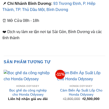
⏰ Mở Cửa 08h - 18h
❤️ Dịch vụ làm xe tận nơi tại Sài Gòn, Bình Dương và các
tỉnh thành
SẢN PHẨM TƯƠNG TỰ
-11%
HONDA ODYSSEY
HONDA ODYSSEY
Bọc ghế da công nghiệp
Cảm Biến Áp Suất Lốp Cho
cho Honda Odyssey
Honda Odyssey
Giá
Giá
Liên hệ nhận giá ưu đãi
₫
2,800,000
₫
2,500,000
gốc
hiện
là:
tại
₫2,800,000.
là:
₫2,50
BÀI VIẾT MỚI