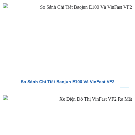
So Sánh Chi Tiết Baojun E100 Và VinFast VF2