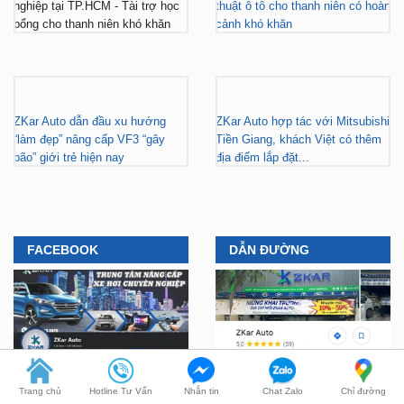
ZKar Auto dẫn đầu xu hướng
ZKar Auto hợp tác với Mitsubishi
“làm đẹp” nâng cấp VF3 “gây
Tiền Giang, khách Việt có thêm
bão” giới trẻ hiện nay
địa điểm lắp đặt...
FACEBOOK
DẪN ĐƯỜNG
Trang chủ
Hotline Tư Vấn
Nhắn tin
Chat Zalo
Chỉ đường
YOUTUBE
TIKTOK