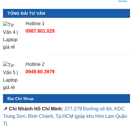
Hotline 1
0987.801.029
Hotline 2
0949.60.3979
Địa Chỉ Shop
📌 Chi Nhánh Hồ Chí Minh:
277-279 Đường số 9A, KDC
Trung Sơn, Bình Chánh, Tp.HCM
(giáp khu Him Lam Quận
7)
📌 Chi Nhánh Bình Dương:
93 Trương Định, P. Hiệp
Thành, TP. Thủ Dầu Một, Bình Dương