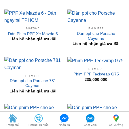
MAZDA 6
PHIM PPF
Dán ppf cho Porsche
Dán Phim PPF Xe Mazda 6
Cayenne
Liên hệ nhận giá ưu đãi
Liên hệ nhận giá ưu đãi
PHIM PPF
Phim PPF Teckwrap G75
PHIM PPF
₫
35,000,000
Dán ppf cho Porsche 781
Cayman
Liên hệ nhận giá ưu đãi
PHIM PPF
PHIM PPF
Dán phim PPF cho xe Volvo
Dán phim PPF cho xe Volvo
S90
V60
Liên hệ nhận giá ưu đãi
Liên hệ nhận giá ưu đãi
Trang chủ
Hotline Tư Vấn
Nhắn tin
Chat Zalo
Chỉ đường