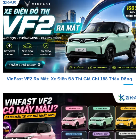
VinFast VF2 Ra Mắt: Xe Điện Đô Thị Giá Chỉ 188 Triệu Đồng