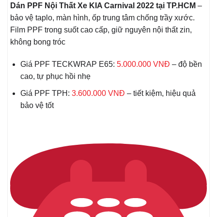
Dán PPF Nội Thất Xe KIA Carnival 2022 tại TP.HCM
–
bảo vệ taplo, màn hình, ốp trung tâm chống trầy xước.
Film PPF trong suốt cao cấp, giữ nguyên nội thất zin,
không bong tróc
Giá PPF TECKWRAP E65:
5.000.000 VNĐ
– độ bền
cao, tự phục hồi nhẹ
Giá PPF TPH:
3.600.000 VNĐ
– tiết kiệm, hiệu quả
bảo vệ tốt