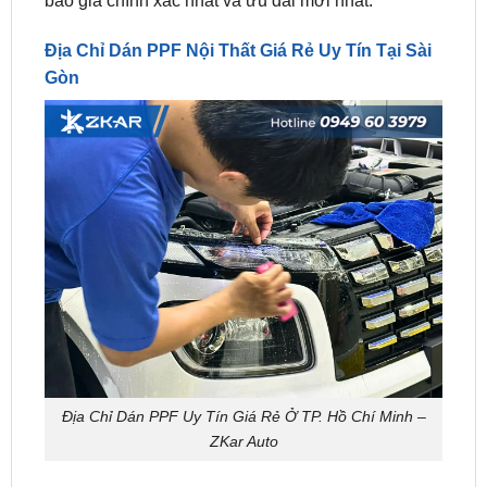
Gòn
Địa Chỉ Dán PPF Uy Tín Giá Rẻ Ở TP. Hồ Chí Minh –
ZKar Auto
Nếu bạn đang tìm
địa chỉ dán PPF nội thất ô tô
chính hãng – giá tốt – thi công chuyên nghiệp