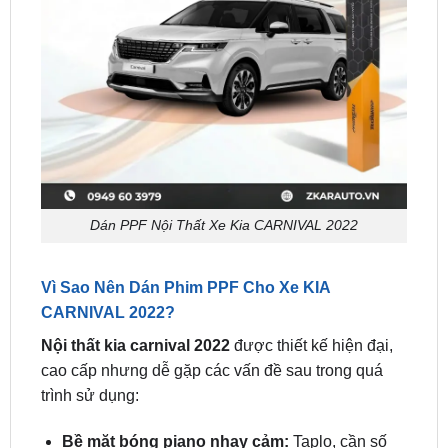
Dán PPF Nội Thất Xe Kia CARNIVAL 2022
Vì Sao Nên Dán Phim PPF Cho Xe KIA
CARNIVAL 2022?
Nội thất kia carnival 2022
được thiết kế hiện đại,
cao cấp nhưng dễ gặp các vấn đề sau trong quá
trình sử dụng:
Bề mặt bóng piano nhạy cảm:
Taplo, cần số
điện tử, tapi cửa, bệ tỳ tay dễ bị trầy xước từ
móng tay, chìa khóa, đồng hồ hoặc điện thoại.