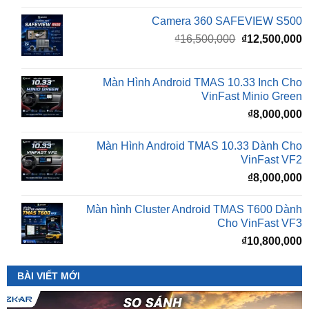
Giá
G
₫
16,500,000
₫
12,500,000
gốc
h
là:
t
₫16,500,000.
l
Màn Hình Android TMAS 10.33 Inch Cho
₫
VinFast Minio Green
₫
8,000,000
Màn Hình Android TMAS 10.33 Dành Cho
VinFast VF2
₫
8,000,000
Màn hình Cluster Android TMAS T600 Dành
Cho VinFast VF3
₫
10,800,000
BÀI VIẾT MỚI