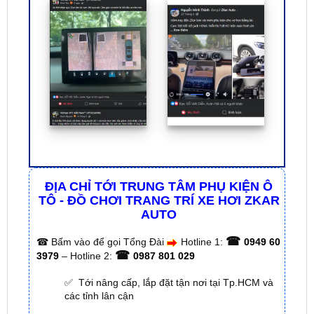
ĐỊA CHỈ TỚI TRUNG TÂM PHỤ KIỆN Ô
TÔ - ĐỒ CHƠI TRANG TRÍ XE HƠI ZKAR
AUTO
☎
☎
Bấm vào để gọi Tổng Đài
Hotline 1:
0949 60
☎
3979
– Hotline 2:
0987 801 029
✅ Tới nâng cấp, lắp đặt tận nơi tại Tp.HCM và
các tỉnh lân cận
✅ Cam kết: Tư vấn tận nơi miễn phí, hàng hóa
kém chất lượng ( hay lỗi do nhà sản xuất ) =>
hoàn tiền 100%.