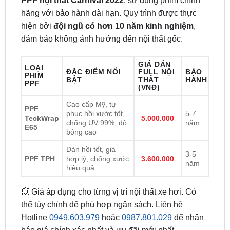
đảm bảo không ảnh hưởng đến nội thất gốc.
GIÁ DÁN
LOẠI
ĐẶC ĐIỂM NỔI
FULL NỘI
BẢO
PHIM
BẬT
THẤT
HÀNH
PPF
(VNĐ)
Cao cấp Mỹ, tự
PPF
phục hồi xước tốt,
5-7
TeckWrap
5.000.000
chống UV 99%, độ
năm
E65
bóng cao
Đàn hồi tốt, giá
3-5
PPF TPH
hợp lý, chống xước
3.600.000
năm
hiệu quả
💥 Giá áp dụng cho từng vị trí nội thất xe hơi. Có
thể tùy chỉnh để phù hợp ngân sách. Liên hệ
Hotline
0949.603.979
hoặc
0987.801.029
để nhận
báo giá chính xác nhất và ưu đãi mới nhất.
Địa Chỉ Dán PPF Nội Thất Giá Rẻ Uy Tín Tại Sài