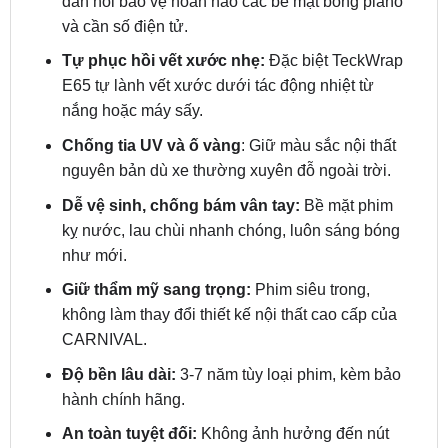
Tự phục hồi vết xước nhẹ:
Đặc biệt TeckWrap
E65 tự lành vết xước dưới tác động nhiệt từ
nắng hoặc máy sấy.
Chống tia UV và ố vàng
: Giữ màu sắc nội thất
nguyên bản dù xe thường xuyên đỗ ngoài trời.
Dễ vệ sinh, chống bám vân tay:
Bề mặt phim
kỵ nước, lau chùi nhanh chóng, luôn sáng bóng
như mới.
Giữ thẩm mỹ sang trọng:
Phim siêu trong,
không làm thay đổi thiết kế nội thất cao cấp của
CARNIVAL.
Độ bền lâu dài:
3-7 năm tùy loại phim, kèm bảo
hành chính hãng.
An toàn tuyệt đối:
Không ảnh hưởng đến nút
bấm cảm ứng, màn hình hay thao tác cần số.