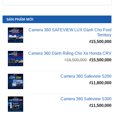
SẢN PHẨM MỚI
Camera 360 SAFEVIEW LUX Dành Cho Ford
Territory
₫
15,500,000
Camera 360 Dành Riêng Cho Xe Honda CRV
Giá
G
₫
16,500,000
₫
15,500,000
gốc
h
là:
t
₫16,500,000.
l
Camera 360 Safeview S200
₫
₫
11,800,000
Camera 360 Safeview S300
₫
11,500,000
Camera 360 SAFEVIEW S500