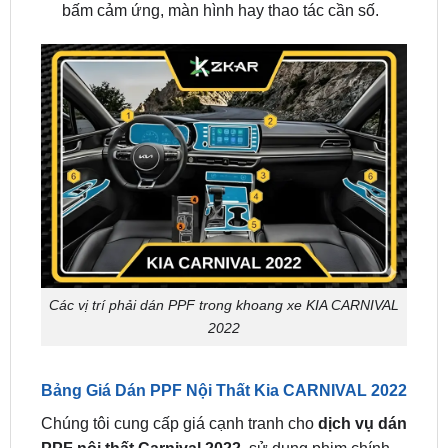
Các vị trí phải dán PPF trong khoang xe KIA CARNIVAL
2022
Bảng Giá Dán PPF Nội Thất Kia CARNIVAL 2022
Chúng tôi cung cấp giá cạnh tranh cho
dịch vụ dán
PPF nội thất Carnival 2022
, sử dụng phim chính
hãng với bảo hành dài hạn. Quy trình được thực
hiện bởi
đội ngũ có hơn 10 năm kinh nghiệm
,