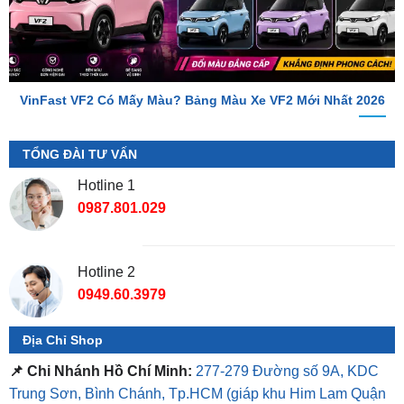
VinFast VF2 Có Mấy Màu? Bảng Màu Xe VF2 Mới Nhất 2026
TỔNG ĐÀI TƯ VẤN
Hotline 1
0987.801.029
Hotline 2
0949.60.3979
Địa Chỉ Shop
📌 Chi Nhánh Hồ Chí Minh:
277-279 Đường số 9A, KDC
Trung Sơn, Bình Chánh, Tp.HCM
(giáp khu Him Lam Quận
7)