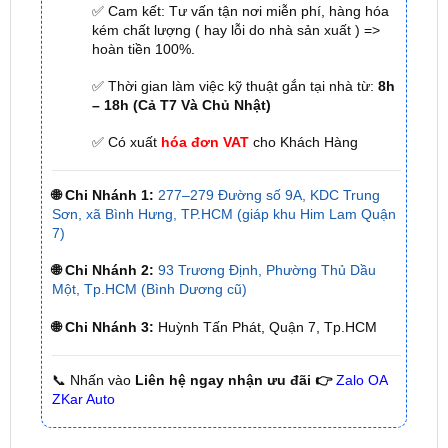
✅ Thời gian làm việc kỹ thuật gắn tại nhà từ:
8h
– 18h (Cả T7 Và Chủ Nhật)
✅ Có xuất
hóa đơn VAT
cho Khách Hàng
🌐 Chi Nhánh 1:
277–279 Đường số 9A, KDC Trung
Sơn, xã Bình Hưng, TP.HCM (giáp khu Him Lam Quận
7)
🌐 Chi Nhánh 2:
93 Trương Định, Phường Thủ Dầu
Một, Tp.HCM (Bình Dương cũ)
🌐 Chi Nhánh 3:
Huỳnh Tấn Phát, Quận 7, Tp.HCM
📞 Nhấn vào
Liên hệ ngay nhận ưu đãi 👉
Zalo OA
ZKar Auto