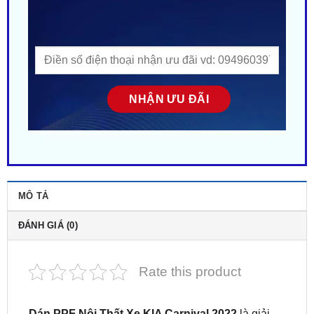
MÔ TẢ
ĐÁNH GIÁ (0)
Rate this product
Dán PPF Nội Thất Xe KIA Carnival 2022
là giải
pháp bảo vệ toàn diện khoang nội thất cao cấp,
giúp chống trầy xước, hạn chế bám bẩn, chống