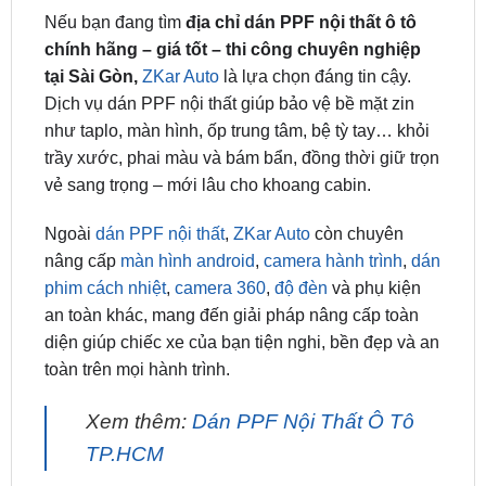
tại Sài Gòn,
ZKar Auto
là lựa chọn đáng tin cậy.
Dịch vụ dán PPF nội thất giúp bảo vệ bề mặt zin
như taplo, màn hình, ốp trung tâm, bệ tỳ tay… khỏi
trầy xước, phai màu và bám bẩn, đồng thời giữ trọn
vẻ sang trọng – mới lâu cho khoang cabin.
Ngoài
dán PPF nội thất
,
ZKar Auto
còn chuyên
nâng cấp
màn hình android
,
camera hành trình
,
dán
phim cách nhiệt
,
camera 360
,
độ đèn
và phụ kiện
an toàn khác, mang đến giải pháp nâng cấp toàn
diện giúp chiếc xe của bạn tiện nghi, bền đẹp và an
toàn trên mọi hành trình.
Xem thêm:
Dán PPF Nội Thất Ô Tô
TP.HCM
Lắp đặt phủ ppf tận nơi tại TPHCM