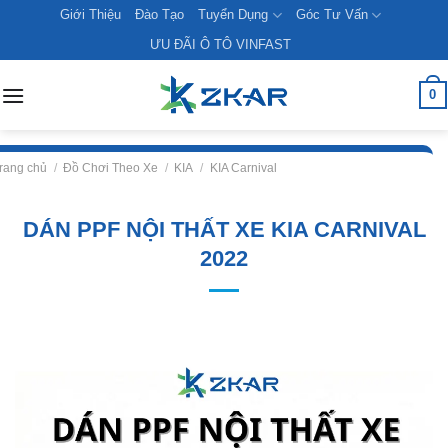
Skip
Giới Thiệu
Đào Tạo
Tuyển Dụng
Góc Tư Vấn
to
ƯU ĐÃI Ô TÔ VINFAST
content
0
rang chủ
/
Đồ Chơi Theo Xe
/
KIA
/
KIA Carnival
DÁN PPF NỘI THẤT XE KIA CARNIVAL
2022