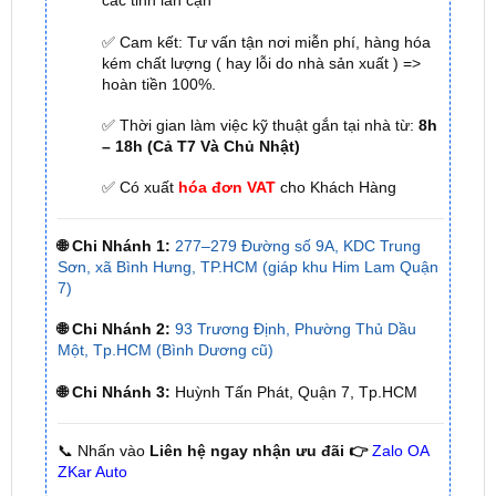
kém chất lượng ( hay lỗi do nhà sản xuất ) =>
hoàn tiền 100%.
✅ Thời gian làm việc kỹ thuật gắn tại nhà từ:
8h
– 18h (Cả T7 Và Chủ Nhật)
✅ Có xuất
hóa đơn VAT
cho Khách Hàng
🌐 Chi Nhánh 1:
277–279 Đường số 9A, KDC Trung
Sơn, xã Bình Hưng, TP.HCM (giáp khu Him Lam Quận
7)
🌐 Chi Nhánh 2:
93 Trương Định, Phường Thủ Dầu
Một, Tp.HCM (Bình Dương cũ)
🌐 Chi Nhánh 3:
Huỳnh Tấn Phát, Quận 7, Tp.HCM
📞 Nhấn vào
Liên hệ ngay nhận ưu đãi 👉
Zalo OA
ZKar Auto