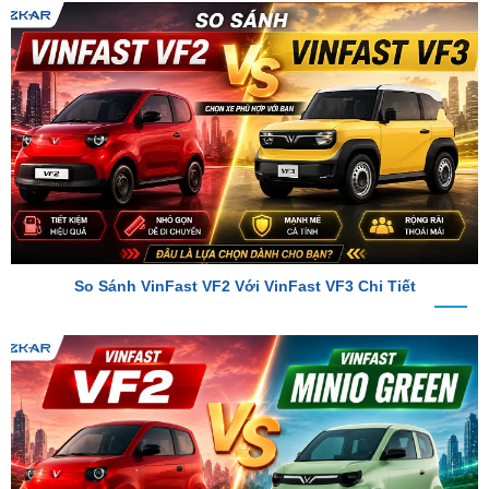
So Sánh VinFast VF2 Với VinFast VF3 Chi Tiết