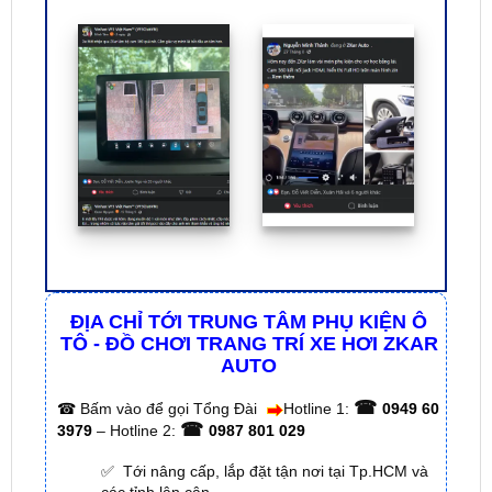
ĐỊA CHỈ TỚI TRUNG TÂM PHỤ KIỆN Ô
TÔ - ĐỒ CHƠI TRANG TRÍ XE HƠI ZKAR
AUTO
☎
☎
Bấm vào để gọi Tổng Đài
Hotline 1:
0949 60
☎
3979
– Hotline 2:
0987 801 029
✅ Tới nâng cấp, lắp đặt tận nơi tại Tp.HCM và
các tỉnh lân cận
✅ Cam kết: Tư vấn tận nơi miễn phí, hàng hóa