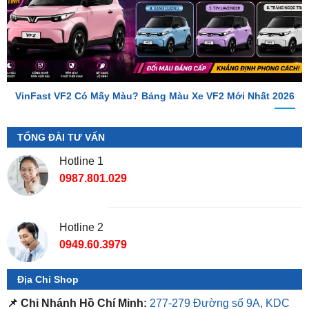
VinFast VF2 Có Mấy Màu? Bảng Màu Xe VF2 Mới Nhất 2026
TỔNG ĐÀI TƯ VẤN
Hotline 1
0987.801.029
Hotline 2
0949.60.3979
Địa Chỉ Shop
📌 Chi Nhánh Hồ Chí Minh:
277-279 Đường số 9A, KDC
Trung Sơn, Bình Chánh, Tp.HCM
(giáp khu Him Lam Quận
7)