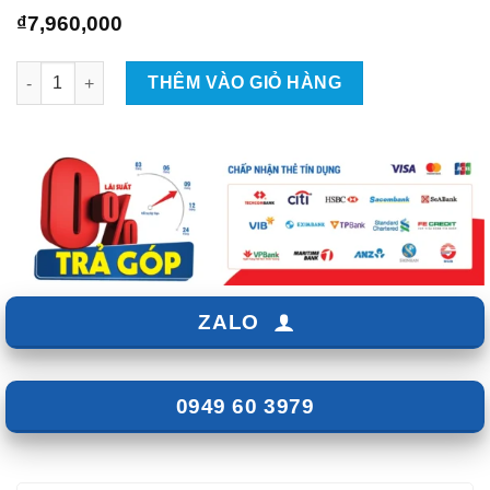
₫
7,960,000
Combo Âm thanh Cho Mitsubishi Destinator - Giá 7TR960 số l
THÊM VÀO GIỎ HÀNG
ZALO
0949 60 3979