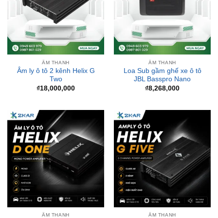
ÂM THANH
ÂM THANH
Âm ly ô tô 2 kênh Helix G
Loa Sub gầm ghế xe ô tô
Two
JBL Basspro Nano
₫
18,000,000
₫
8,268,000
ÂM THANH
ÂM THANH
Âm ly ô tô 5 kênh Helix G
Âm ly ô tô Helix D One
Five
₫
6,500,000
₫
19,500,000