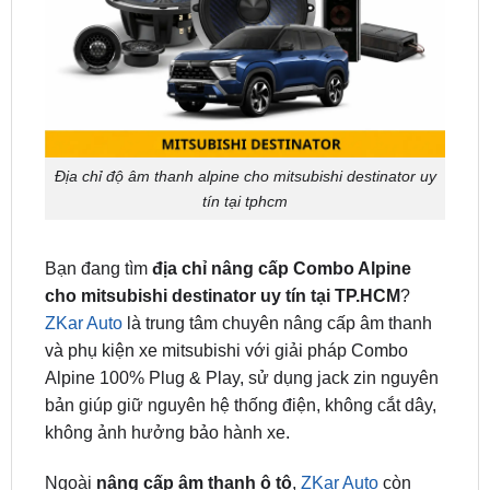
Địa chỉ độ âm thanh alpine cho mitsubishi destinator uy
tín tại tphcm
Bạn đang tìm
địa chỉ nâng cấp Combo Alpine
cho mitsubishi destinator uy tín tại TP.HCM
?
ZKar Auto
là trung tâm chuyên nâng cấp âm thanh
và phụ kiện xe mitsubishi với giải pháp Combo
Alpine 100% Plug & Play, sử dụng jack zin nguyên
bản giúp giữ nguyên hệ thống điện, không cắt dây,
không ảnh hưởng bảo hành xe.
Ngoài
nâng cấp âm thanh ô tô
,
ZKar Auto
còn
chuyên dán
bọc ghế da
,
dán phim cách nhiệt
,
camera 360
,
màn hình android.
..và nhiều phụ kiện