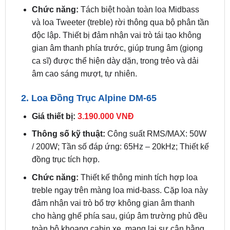
độc lập. Thiết bị đảm nhận vai trò tái tạo không
gian âm thanh phía trước, giúp trung âm (giọng
ca sĩ) được thể hiện dày dặn, trong trẻo và dải
âm cao sáng mượt, tự nhiên.
2. Loa Đồng Trục Alpine DM-65
Giá thiết bị:
3.190.000 VNĐ
Thông số kỹ thuật:
Công suất RMS/MAX: 50W
/ 200W; Tần số đáp ứng: 65Hz – 20kHz; Thiết kế
đồng trục tích hợp.
Chức năng:
Thiết kế thông minh tích hợp loa
treble ngay trên màng loa mid-bass. Cặp loa này
đảm nhận vai trò bổ trợ không gian âm thanh
cho hàng ghế phía sau, giúp âm trường phủ đều
toàn bộ khoang cabin xe, mang lại sự cân bằng
âm thanh hoàn hảo cho mọi vị trí ngồi.