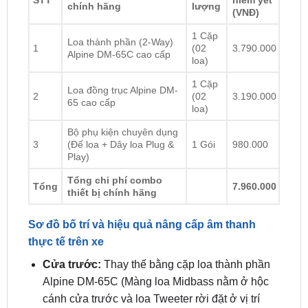
1 Cặp
Loa thành phần (2-Way)
1
(02
3.790.000
Alpine DM-65C cao cấp
loa)
1 Cặp
Loa đồng trục Alpine DM-
2
(02
3.190.000
65 cao cấp
loa)
Bộ phụ kiện chuyên dụng
3
(Đế loa + Dây loa Plug &
1 Gói
980.000
Play)
Tổng chi phí combo
Tổng
7.960.000
thiết bị chính hãng
Sơ đồ bố trí và hiệu quả nâng cấp âm thanh
thực tế trên xe
Cửa trước:
Thay thế bằng cặp loa thành phần
Alpine DM-65C (Màng loa Midbass nằm ở hộc
cánh cửa trước và loa Tweeter rời đặt ở vị trí
góc cột A hoặc vách tapi cửa) giúp hướng âm
thanh trực tiếp đến tai người nghe, tạo sân khấu