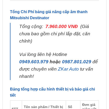
Mitsubishi Destinator
Tổng cộng:
7.960.000 VNĐ
(Giá
chưa bao gồm chi phí lắp đặt, căn
chỉnh)
Vui lòng liên hệ Hotline
0949.603.979
hoặc
0987.801.029
để
được chuyên viên
ZKar Auto
tư vấn
nhanh!
Bảng tổng hợp cấu hình thiết bị và báo giá chi
tiết
Đơn giá
Tên sản phẩm / Thiết bị
Số
STT
niêm yết
chính hãng
lượng
(VNĐ)