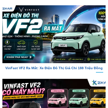
VinFast VF2 Ra Mắt: Xe Điện Đô Thị Giá Chỉ 188 Triệu Đồng