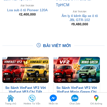
₫
2,400,000
Âm ly 4 kênh lắp xe ô tô
JBL GTR-102
₫
9,480,000
BÀI VIẾT MỚI
So Sánh VinFast VF2 Với
So Sánh VinFast VF2 Với
VinFast VF3 Chi Tiết
VinFast Minio Green Chi
Tiết
XEM THÊM
XEM THÊM
Trang chủ
Hotline Tư Vấn
Nhắn tin
Chat Zalo
Chỉ đường