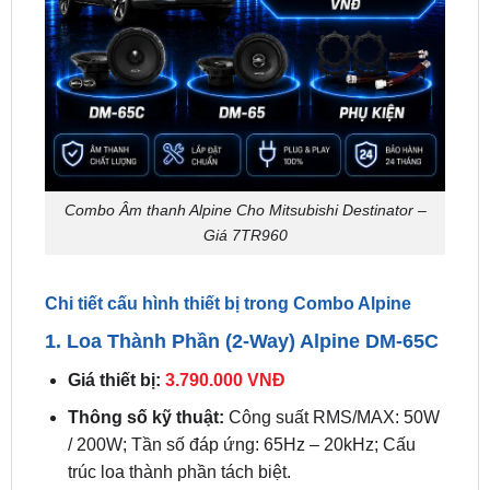
Combo Âm thanh Alpine Cho Mitsubishi Destinator –
Giá 7TR960
Chi tiết cấu hình thiết bị trong Combo Alpine
1. Loa Thành Phần (2-Way) Alpine DM-65C
Giá thiết bị:
3.790.000 VNĐ
Thông số kỹ thuật:
Công suất RMS/MAX: 50W
/ 200W; Tần số đáp ứng: 65Hz – 20kHz; Cấu
trúc loa thành phần tách biệt.
Chức năng:
Tách biệt hoàn toàn loa Midbass
và loa Tweeter (treble) rời thông qua bộ phân tần