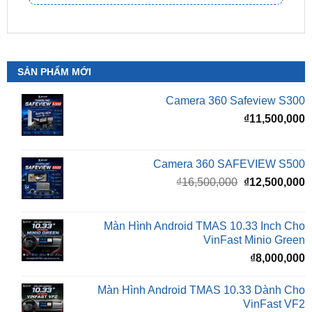
SẢN PHẨM MỚI
Camera 360 Safeview S300
₫
11,500,000
Camera 360 SAFEVIEW S500
Giá
G
₫
16,500,000
₫
12,500,000
gốc
h
là:
t
₫16,500,000.
l
Màn Hình Android TMAS 10.33 Inch Cho
₫
VinFast Minio Green
₫
8,000,000
Màn Hình Android TMAS 10.33 Dành Cho
VinFast VF2
₫
8,000,000